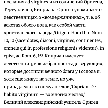
послания ad virgines и из сочинений Оригена,
Тертуллиана, Киприана. Ориген упоминает о
девственницах, о «воздержанниках», т. е. об
аскетах обоего пола, как особой части
христианского народа /Origen. Hom II in Num.
10, 10 (sacerdotes, diaconi, virgines, continentes,
omneis qui in professione religionis videntur). In
epist, ad Rom. 6, 15/. Киприан именует
девственниц, как избранное стадо верующих,
которые достигли вечного блага у Господа и,
хотя еще живут на земле, но уже
принадлежат к сонму ангелов /
Cyprian
. De
habitu virginurn — во многих местах/.
Великий александрийский учитель Ориген