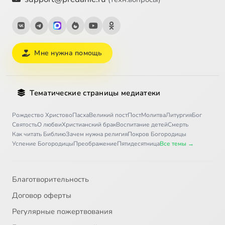
Мне нужна помощь
Тематические страницы медиатеки
Рождество Христово
Пасха
Великий пост
Пост
Молитва
Литургия
Бог
Святость
О любви
Христианский брак
Воспитание детей
Смерть
Как читать Библию
Зачем нужна религия
Покров Богородицы
Успение Богородицы
Преображение
Пятидесятница
Все темы →
Благотворительность
Договор оферты
Регулярные пожертвования