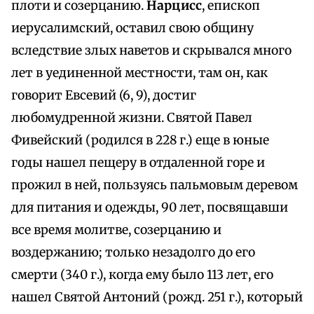
плоти и созерцанию.
Нарцисс
, епископ
иерусалимский, оставил свою общину
вследствие злых наветов и скрывался много
лет в уединенной местности, там он, как
говорит Евсевий (6, 9), достиг
любомудренной жизни. Святой Павел
Фивейский (родился в 228 г.) еще в юные
годы нашел пещеру в отдаленной горе и
прожил в ней, пользуясь пальмовым деревом
для питания и одежды, 90 лет, посвящавши
все время молитве, созерцанию и
воздержанию; только незадолго до его
смерти (340 г.), когда ему было 113 лет, его
нашел Святой Антоний (рожд. 251 г.), который