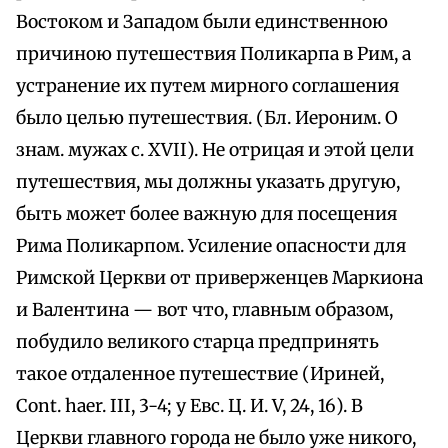
Востоком и Западом были единственною
причиною путешествия Поликарпа в Рим, а
устранение их путем мирного соглашения
было целью путешествия. (Бл. Иероним. О
знам. мужах с. XVII). Не отрицая и этой цели
путешествия, мы должны указать другую,
быть может более важную для посещения
Рима Поликарпом. Усиление опасности для
Римской Церкви от приверженцев Маркиона
и Валентина — вот что, главным образом,
побудило великого старца предпринять
такое отдаленное путешествие (Ириней,
Cont. haer. III, 3-4; у Евс. Ц. И. V, 24, 16). В
Церкви главного города не было уже никого,