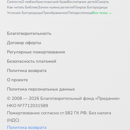
Святость
О любви
Христианский брак
Воспитание детей
Смерть
Как читать Библию
Зачем нужна религия
Покров Богородицы
Успение Богородицы
Преображение
Пятидесятница
Все темы →
Благотворительность
Договор оферты
Регулярные пожертвования
Безопасность платежей
Политика возврата
О проекте
Политика персональных данных
© 2008 — 2026 Благотворительный фонд «Предание»
НКО №7712031589
Пожертвование согласно ст.582 ГК РФ. Без налога
(НДС)
Политика возврата