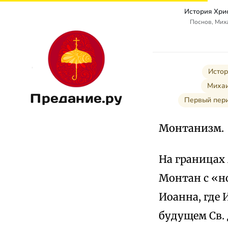
История Хри
Поснов, Мих
Истор
Михаи
Предание.ру
Первый перио
Монтанизм.
На границах 
Монтан с «но
Иоанна, где
будущем Св.