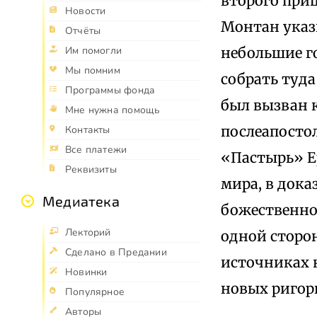
второго при
Новости
Монтан указы
Отчёты
небольшие г
Им помогли
Мы помним
собрать туда
Программы фонда
был вызван 
Мне нужна помощь
послеапосто
Контакты
Все платежи
«Пастырь» Е
Реквизиты
мира, в дока
Медиатека
божественног
Лекторий
одной сторон
Сделано в Предании
источниках н
Новинки
новых ригор
Популярное
Авторы