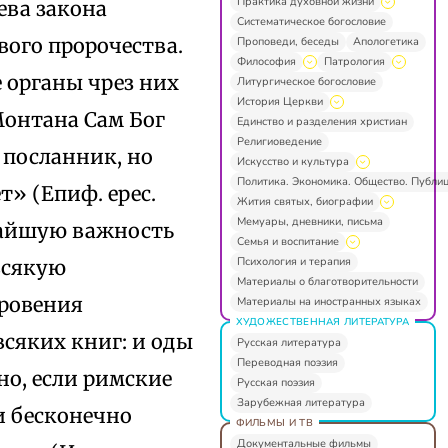
Практика духовной жизни
ева закона
Систематическое богословие
ого пророчества.
Проповеди, беседы
Апологетика
Философия
Патрология
 органы чрез них
Литургическое богословие
История Церкви
Монтана Сам Бог
Единство и разделения христиан
Религиоведение
 посланник, но
Искусство и культура
Политика. Экономика. Общество. Публи
т» (Епиф. ерес.
Жития святых, биографии
Мемуары, дневники, письма
ичайшую важность
Семья и воспитание
Психология и терапия
всякую
Материалы о благотворительности
кровения
Материалы на иностранных языках
ХУДОЖЕСТВЕННАЯ ЛИТЕРАТУРА
всяких книг: и оды
Русская литература
Переводная поэзия
но, если римские
Русская поэзия
Зарубежная литература
ни бесконечно
ФИЛЬМЫ И ТВ
Документальные фильмы