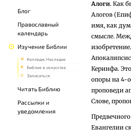
Алоги
. Как 
Блог
Алогов (Епиф.
Православный
имя, как дум
календарь
смысле. Межд
Изучение Библии
изобретение
Апокалипсис
Колледж Наследие
Керинфа. Эт
Библия в искусстве
Записаться
опоры на 4-о
Читать Библию
проповеди ап
Слове, пропо
Рассылки и
уведомления
Предвечного 
Евангелии ск