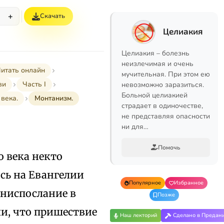
+
Скачать
%
Целиакия
Целиакия – болезнь
неизлечимая и очень
итать онлайн
мучительная. При этом ею
ви
Часть I
невозможно заразиться.
Больной целиакией
 века.
Монтанизм.
страдает в одиночестве,
не представляя опасности
ни для…
Помочь
о века некто
ясь на Евангелии
Популярное
Избранное
 ниспослание в
Позже
и, что пришествие
Наш лекторий
Сделано в Предан