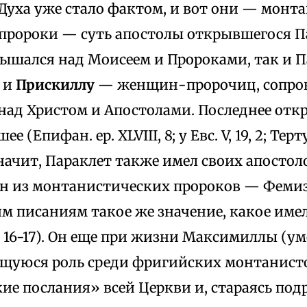
Духа уже стало фактом, и вот они — монта
пророки — суть апостолы открывшегося Па
вышался над Моисеем и Пророками, так и П
у
и
Прискиллу
— женщин-пророчиц, сопр
над Христом и Апостолами. Последнее откр
 (Епифан. ер. XLVIII, 8; у Евc. V, 19, 2; Тертул
Значит, Параклет также имел своих апостоло
ин из монтанистических пророков — Феми
м писаниям такое же значение, какое име
V, 16-17). Он еще при жизни Максимиллы (уме
щуюся роль среди фригийских монтанисто
е послания» всей Церкви и, стараясь подр