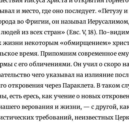
шествия Иисуса Христа и открытия горнего
вал и место, где оно последует. «Петузу 
орода во Фригии, он называл Иерусалимом
 людей из всех стран» (Евс. V, 18). По-вид
к жизни некоторым «обмирщением» христ
льское время. Припомним современное ему
рмы с его обличениями. Он учил о скоро 
зательство чего указывал на излияние пос
о откровения через Параклета. В таком сл
ы, есть ересь, как учение о новых открове
ашего верования и жизни, — с другой, как 
истических требований, неизвестных Церк