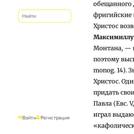
обещанного 
фригийские 
Христос воз
Максимилл
Монтана, — 
поэтому высшее
monog. 14). 
Христос. Од
придать свои
Павла (Евс. 
играл выдаю
Войти
Регистрация
«кафолически