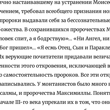
гично настаивавшему на устранении Моисе
чением, требовал всеобщего признания нов
пророки выдавали себя за бессознательные
божества. В сохранившихся пророчествах 
ловек спит, а я бодрствую»… «Ни Ангел, ни
Бог пришел»… «Я есмь Отец, Сын и Паракле
1). Их верующие почитатели придавали вел
енности этого откровения, исключающей 
 самостоятельность пророков. Все эти от
записывались. У монтанистов было много 
псалмы, и пророчества Максимиллы. Понят
ачале III-го века упрекали их в том, что о