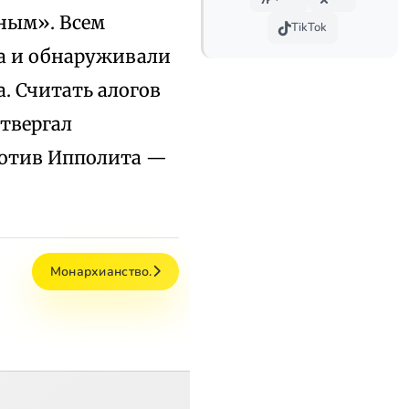
ным». Всем
TikTok
а и обнаруживали
. Считать алогов
твергал
ротив Ипполита —
Монархианство.