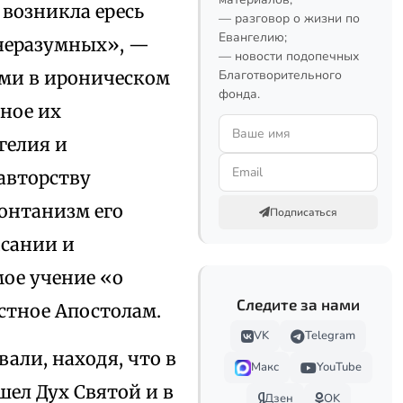
 возникла ересь
— разговор о жизни по
Евангелию;
 «неразумных», —
— новости подопечных
тами в ироническом
Благотворительного
фонда.
нное их
гелия и
авторству
онтанизм его
Подписаться
исании и
мое учение «о
Следите за нами
стное Апостолам.
VK
Telegram
али, находя, что в
Макс
YouTube
шел Дух Святой и в
Дзен
OK