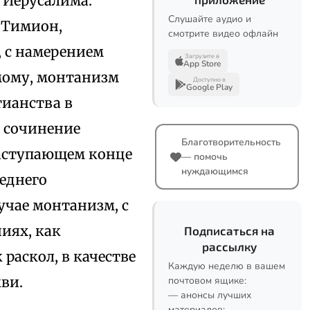
 Иерусалима.
Слушайте аудио и
и Тимион,
смотрите видео офлайн
, с намерением
Загрузите в
App Store
имому, монтанизм
Доступно в
Google Play
ианства в
 сочинение
Благотворительность
наступающем конце
— помочь
нуждающимся
леднего
учае монтанизм, с
ниях, как
Подписаться на
рассылку
раскол, в качестве
Каждую неделю в вашем
ви.
почтовом ящике:
— анонсы лучших
материалов;