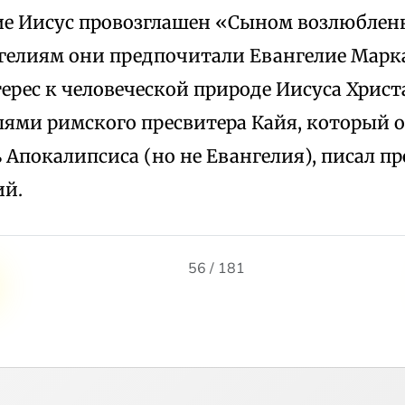
ие Иисус провозглашен «Сыном возлюблен
гелиям они предпочитали Евангелие Марк
рес к человеческой природе Иисуса Христа
лями римского пресвитера Кайя, который о
 Апокалипсиса (но не Евангелия), писал п
ий.
56 / 181