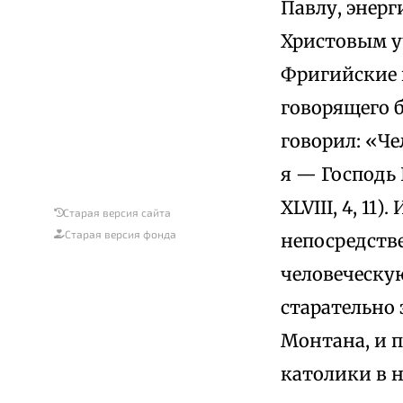
Павлу, энер
Христовым у
Фригийские 
говорящего 
говорил: «Че
я — Господь 
XLVIII, 4, 1
Старая версия сайта
Старая версия фонда
непосредств
человеческую
старательно 
Монтана, и 
католики в н