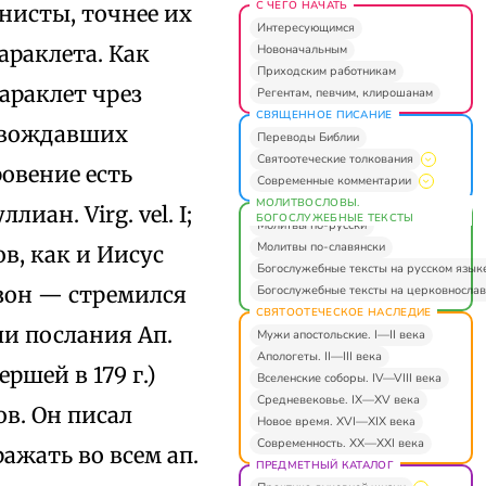
С ЧЕГО НАЧАТЬ
нисты, точнее их
Интересующимся
раклета. Как
Новоначальным
Приходским работникам
араклет чрез
Регентам, певчим, клирошанам
СВЯЩЕННОЕ ПИСАНИЕ
овождавших
Переводы Библии
Святоотеческие толкования
овение есть
Современные комментарии
МОЛИТВОСЛОВЫ.
лиан. Virg. vel. I;
БОГОСЛУЖЕБНЫЕ ТЕКСТЫ
Молитвы по-русски
Молитвы по-славянски
в, как и Иисус
Богослужебные тексты на русском язык
зон — стремился
Богослужебные тексты на церковнослав
СВЯТООТЕЧЕСКОЕ НАСЛЕДИЕ
ли послания Ап.
Мужи апостольские. I—II века
Апологеты. II—III века
ршей в 179 г.)
Вселенские соборы. IV—VIII века
Средневековье. IX—XV века
в. Он писал
Новое время. XVI—XIX века
Современность. XX—XXI века
ажать во всем ап.
ПРЕДМЕТНЫЙ КАТАЛОГ