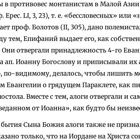
бы в противовес монтанистам в Малой Азии
 Ерес. LI, 3, 23), т. е. «бессловесных» или
ает проф. Болотов (II, 305), дано полемис
у тем, Епифаний выдает его, как собстве
. Они отвергали принадлежность 4-го Еван
а ап. Иоанну Богослову и приписывали их 
о, по-видимому, делалось, чтобы лишить м
м Евангелии о грядущем Параклете, как п
остола. Вместе с тем, алоги отвергали и са
веданном от Иоанна», как будто бы неизве
бытия Сына Божия алоги также не признав
азано только, что на Иордане на Христа со