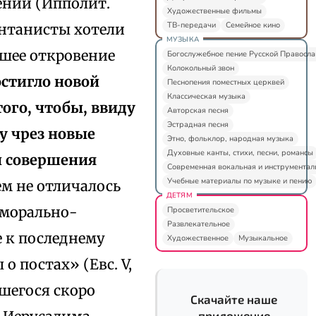
ении (Ипполит.
Художественные фильмы
ТВ-передачи
Семейное кино
 монтанисты хотели
МУЗЫКА
шее откровение
Богослужебное пение Русской Правосл
Колокольный звон
остигло новой
Песнопения поместных церквей
Классическая музыка
того, чтобы, ввиду
Авторская песня
Эстрадная песня
у чрез новые
Этно, фольклор, народная музыка
Духовные канты, стихи, песни, романсы
и совершения
Современная вокальная и инструментал
Учебные материалы по музыке и пению
ем не отличалось
ДЕТЯМ
 морально-
Просветительское
Развлекательное
е к последнему
Художественное
Музыкальное
о постах» (Евс. V,
вшегося скоро
Скачайте наше
приложение