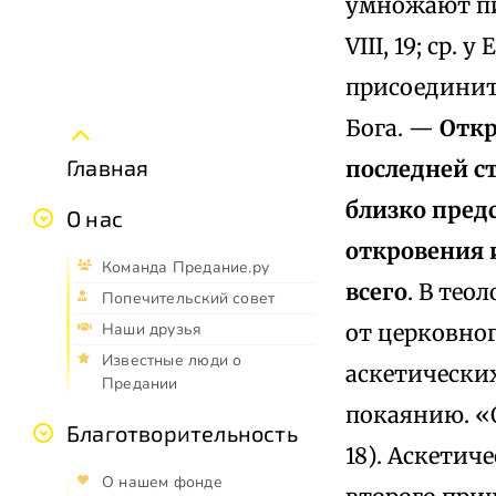
умножают пи
VIII, 19; ср.
присоединит
Бога. —
Откр
Главная
последней ст
близко пред
О нас
откровения 
Команда Предание.ру
всего
. В тео
Попечительский совет
от церковно
Наши друзья
Известные люди о
аскетически
Предании
покаянию. «О
Благотворительность
18). Аскетич
О нашем фонде