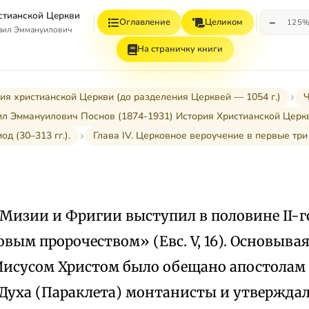
стианской Церкви
−
Оглавление
Целиком
125
аил Эммануилович
На страничку книги
ия христианской Церкви (до разделения Церквей — 1054 г.)
Ч
л Эммануилович Поснов (1874-1931) История Христианской Церк
д (30–313 гг.).
Глава IV. Церковное вероучение в первые три
Мизии и Фригии выступил в половине II-г
вым пророчеством» (Евс. V, 16). Основыва
 Иисусом Христом было обещано апостолам
 Духа (Параклета) монтанисты и утверждал