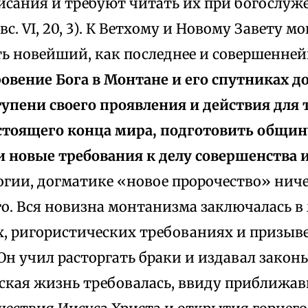
сания и требуют читать их при богослуж
 у Евс. VI, 20, 3). К Ветхому и Новому Завету
ь новейший, как последнее и совершенней
овение Бога в Монтане и его спутниках д
упени своего проявления и действия для 
стоящего конца мира, подготовить общин
и новые требования к делу совершенства 
логии, догматике «новое пророчество» нич
го. Вся новизна монтанизма заключалась в
х, ригористических требованиях и призыв
н учил расторгать браки и издавал законы 
еская жизнь требовалась, ввиду приближа