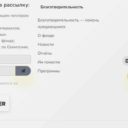
а рассылку:
Благотворительность
ашем почтовом
Благотворительность — помочь
нуждающимся
атериалов;
ных
О фонде
 фонда;
Новости
 по Евангелию.
Отчёты
Им помогли
Программы
ляются на