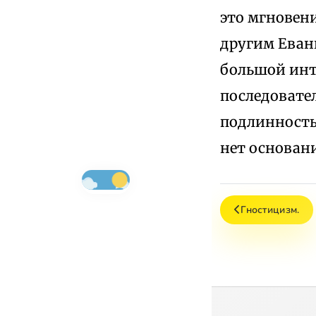
это мгновен
другим Еван
большой инте
последовате
подлинность
нет основан
Гностицизм.