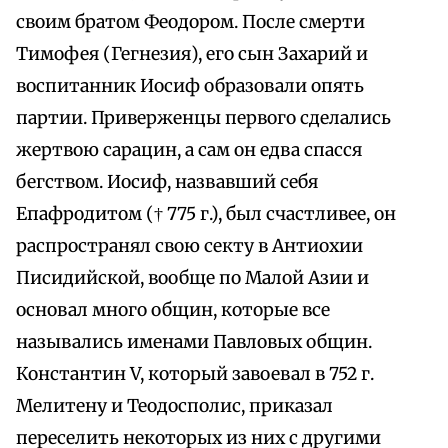
своим братом Феодором. После смерти
Тимофея (Гегнезия), его сын Захарий и
воспитанник Иосиф образовали опять
партии. Приверженцы первого сделались
жертвою сарацин, а сам он едва спасся
бегством. Иосиф, назвавший себя
Епафродитом († 775 г.), был счастливее, он
распространял свою секту в Антиохии
Писидийской, вообще по Малой Азии и
основал много общин, которые все
назывались именами Павловых общин.
Константин V, который завоевал в 752 г.
Мелитену и Теодосполис, приказал
переселить некоторых из них с другими