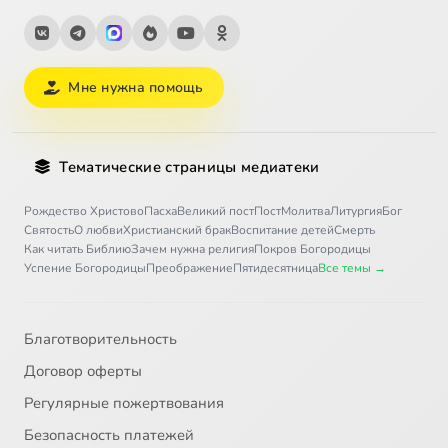
Мне нужна помощь
Тематические страницы медиатеки
Рождество Христово
Пасха
Великий пост
Пост
Молитва
Литургия
Бог
Святость
О любви
Христианский брак
Воспитание детей
Смерть
Как читать Библию
Зачем нужна религия
Покров Богородицы
Успение Богородицы
Преображение
Пятидесятница
Все темы →
Благотворительность
Договор оферты
Регулярные пожертвования
Безопасность платежей