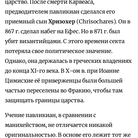
царство. После смерти Карвеаса,
предводителем павликиан сделался его
приемный сын
Хризохер
(Chrisochares). Он в
867 г. сделал набег на Ефес. Но в 871 г. был
убит византийцами. С этого времени секта
потеряла свое политическое значение.
Однако, она держалась в греческих владениях
до конца XI-го века. В Х-ом в. при Иоанне
Цимисхие её приверженцы были большей
частью переселены во Фракию, чтобы там
защищать границы царства.
Учение павликиан, в сравнении с
манихейством, не отличается никакой
оригинальностью. В основе его лежит тот же