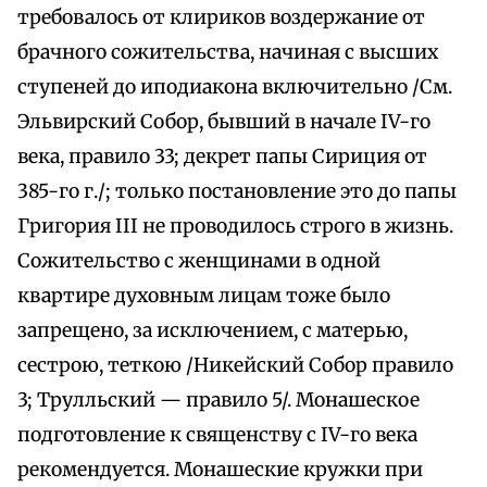
требовалось от клириков воздержание от
брачного сожительства, начиная с высших
ступеней до иподиакона включительно /См.
Эльвирский Собор, бывший в начале IV-го
века, правило 33; декрет папы Сириция от
385-го г./; только постановление это до папы
Григория III не проводилось строго в жизнь.
Сожительство с женщинами в одной
квартире духовным лицам тоже было
запрещено, за исключением, с матерью,
сестрою, теткою /Никейский Собор правило
3; Трулльский — правило 5/. Монашеское
подготовление к священству с IV-го века
рекомендуется. Монашеские кружки при