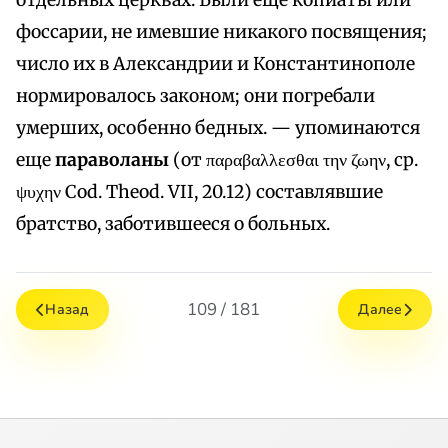
отдельных церквах. Были еще копиаты или
фоссарии, не имевшие никакого посвящения;
число их в Александрии и Константинополе
нормировалось законом; они погребали
умерших, особенно бедных. — упоминаются
еще
параволаны
(от παραβαλλεσθαι την ζωην, ср.
ψυχην Cod. Theod. VII, 20.12) составлявшие
братство, заботившееся о больных.
109 / 181
Назад
Далее