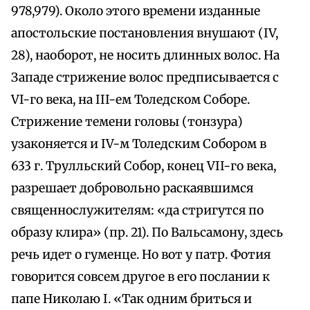
978,979). Около этого времени изданные
апостольские постановления внушают (IV,
28), наоборот, не носить длинных волос. На
Западе стрижение волос предписывается с
VI-го века, на III-ем Толедском Соборе.
Стрижение темени головы (тонзура)
узаконяется и IV-м Толедским Собором в
633 г. Трулльский Собор, конец VII-го века,
разрешает добровольно раскаявшимся
священнослужителям: «да стригутся по
образу клира» (пр. 21). По Вальсамону, здесь
речь идет о гуменце. Но вот у патр. Фотия
говорится совсем другое в его послании к
папе Николаю I. «Так одним бриться и