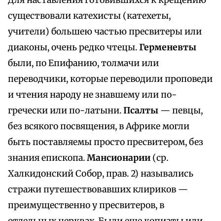
Для наставления готовившихся к крещению
существовали катехисты (катехеты,
учители) большею частью пресвитеры или
диаконы, очень редко чтецы.
Герменевты
были, по Епифанию, толмачи или
переводчики, которые переводили проповеди
и чтения народу не знавшему или по-
гречески или по-латыни.
Псалты
— певцы,
без всякого посвящения, в Африке могли
быть поставляемы просто пресвитером, без
знания епископа.
Мансионарии
(ср.
Халкидонский Собор, прав. 2) назывались
стражи путешествовавших клириков —
преимущественно у пресвитеров, в