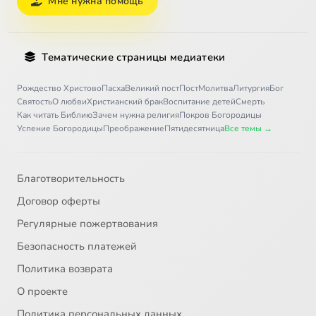
Мне нужна помощь
Тематические страницы медиатеки
Рождество Христово
Пасха
Великий пост
Пост
Молитва
Литургия
Бог
Святость
О любви
Христианский брак
Воспитание детей
Смерть
Как читать Библию
Зачем нужна религия
Покров Богородицы
Успение Богородицы
Преображение
Пятидесятница
Все темы →
Благотворительность
Договор оферты
Регулярные пожертвования
Безопасность платежей
Политика возврата
О проекте
Политика персональных данных