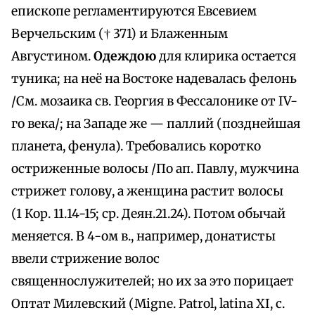
епископе регламентируются Евсевием
Верчельским († 371) и Блаженным
Августином.
Одеждою
для клирика остается
туника; на неё на Востоке надевалась фелонь
/См. мозаика св. Георгия в Фессалонике от IV-
го века/; на Западе же — паллий (позднейшая
планета, фенула). Требовались коротко
остриженные волосы /По ап. Павлу, мужчина
стрижет голову, а женщина растит волосы
(1 Кор. 11.14-15; ср. Деян.21.24). Потом обычай
меняется. В 4-ом в., например, донатисты
ввели стрижение волос
священнослужителей; но их за это порицает
Оптат Милевский (Migne. Patrol, latina XI, с.