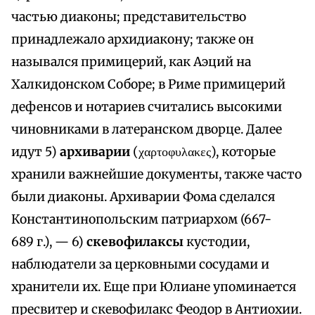
частью диаконы; представительство
принадлежало архидиакону; также он
назывался примицерий, как Аэций на
Халкидонском Соборе; в Риме примицерий
дефенсов и нотариев считались высокими
чиновниками в латеранском дворце. Далее
идут 5)
архиварии
(χαρτοφυλακες), которые
хранили важнейшие документы, также часто
были диаконы. Архиварии Фома сделался
Константинопольским патриархом (667-
689 г.), — 6)
скевофилаксы
кустодии,
наблюдатели за церковными сосудами и
хранители их. Еще при Юлиане упоминается
пресвитер и скевофилакс Феодор в Антиохии.