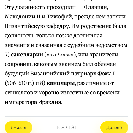
Эту должность проходили — Флавиан,
Македонии II и Тимофей, прежде чем заняли
Византийскую кафедру. Им родственна была
должность только позже достигшая
значения и связанная с судебным ведомством
7)
сакелларии
(σακελλαριοι), или хранители
сокровищ, каковым званием был облечен
будущий Византийский патриарх Фома I
(606-610 г.) и 8)
канцлеры
, различные от
синкеллов и хорошо известные со времени
императора Ираклия.
108 / 181
Назад
Далее