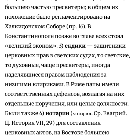
большею частью пресвитеры; в общем их
положение было регламентировано на
Халкидонском Соборе (пр. 16). В
Константинополе позже во главе всех стоял
«великий эконом». 3)
екдики
— защитники
церковных прав в светских судах, то светские,
то духовные, чаще пресвитеры, иногда
наделявшиеся правом наблюдения за
низшими клириками. В Риме папы имели
соответственных дефенсов, возлагая на них
отдельные поручения, или целые должности.
Были также 4)
нотарии
(νοταριοι. Ср. Евагрий.
Ц. История VII, 29) для составления
церковных актов, на Востоке большею