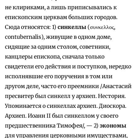
не клириками, а лишь приписывались к
епископским церквам больших городов.
Сюда относятся: 1)
синкеллы
(συνκελλος,
contubernalis), живущие в одном доме,
сидящие за одним столом, советники,
канцлеры епископа, сначала только
свидетели его действия и поступков, нередко
исполнявшие его поручения в том или
другом деле, часто его преемники /Анастасий
пресвитер был синкелл у архиеп. Нестория.
Упоминается о синкеллах архиеп. Диоскора.
Архиеп. Иоанн II был синкеллом у своего
предшественника Тимофея/, — 2)
экономы
для управления церковными имуществами,