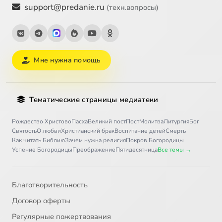
support@predanie.ru
(техн.вопросы)
Мне нужна помощь
Тематические страницы медиатеки
Рождество Христово
Пасха
Великий пост
Пост
Молитва
Литургия
Бог
Святость
О любви
Христианский брак
Воспитание детей
Смерть
Как читать Библию
Зачем нужна религия
Покров Богородицы
Успение Богородицы
Преображение
Пятидесятница
Все темы →
Благотворительность
Договор оферты
Регулярные пожертвования