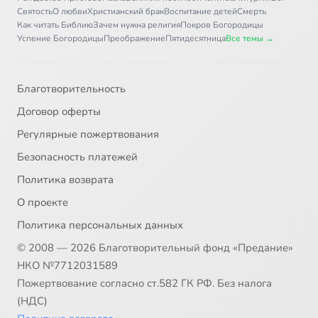
Святость
О любви
Христианский брак
Воспитание детей
Смерть
Как читать Библию
Зачем нужна религия
Покров Богородицы
Успение Богородицы
Преображение
Пятидесятница
Все темы →
Благотворительность
Договор оферты
Регулярные пожертвования
Безопасность платежей
Политика возврата
О проекте
Политика персональных данных
© 2008 — 2026 Благотворительный фонд «Предание»
НКО №7712031589
Пожертвование согласно ст.582 ГК РФ. Без налога
(НДС)