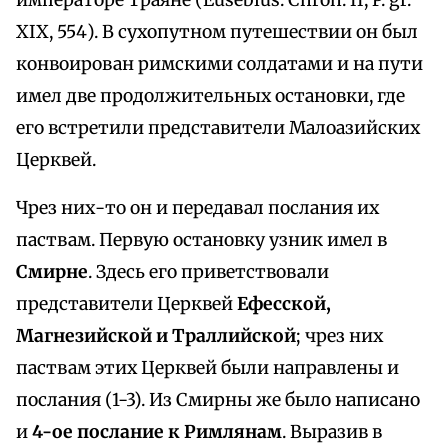
императоре Траяне (Eusebius. Chron. II, P. gr.
XIX, 554). В сухопутном путешествии он был
конвоирован римскими солдатами и на пути
имел две продолжительных остановки, где
его встретили представители Малоазийских
Церквей.
Чрез них-то он и передавал послания их
паствам. Первую остановку узник имел в
Смирне
. Здесь его приветствовали
представители Церквей
Ефесской,
Магнезийской и Траллийской
; чрез них
паствам этих Церквей были направлены и
послания (1-3). Из Смирны же было написано
и
4-ое послание к Римлянам
. Выразив в