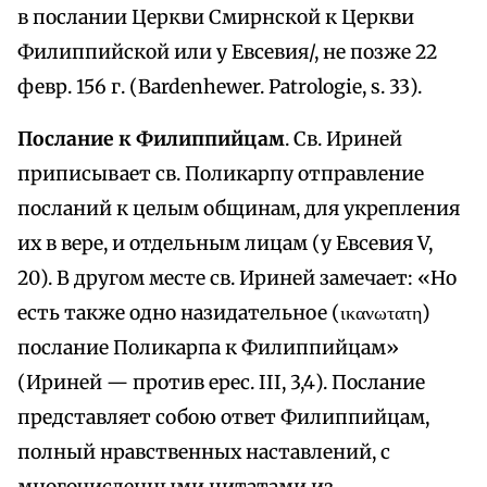
в послании Церкви Смирнской к Церкви
Филиппийской или у Евсевия/, не позже 22
февр. 156 г. (Bardenhewer. Patrologie, s. 33).
Послание к Филиппийцам
. Св. Ириней
приписывает св. Поликарпу отправление
посланий к целым общинам, для укрепления
их в вере, и отдельным лицам (у Евсевия V,
20). В другом месте св. Ириней замечает: «Но
есть также одно назидательное (ικανωτατη)
послание Поликарпа к Филиппийцам»
(Ириней — против ерес. III, 3,4). Послание
представляет собою ответ Филиппийцам,
полный нравственных наставлений, с