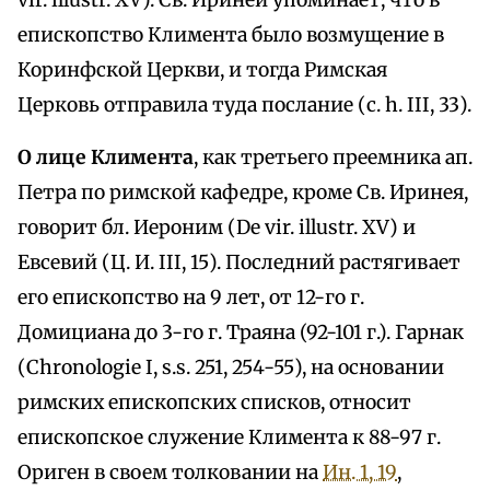
vir. illustr. XV). Св. Ириней упоминает, что в
епископство Климента было возмущение в
Коринфской Церкви, и тогда Римская
Церковь отправила туда послание (с. h. III, 33).
О лице Климента
, как третьего преемника ап.
Петра по римской кафедре, кроме Св. Иринея,
говорит бл. Иероним (De vir. illustr. XV) и
Евсевий (Ц. И. III, 15). Последний растягивает
его епископство на 9 лет, от 12-го г.
Домициана до 3-го г. Траяна (92-101 г.). Гарнак
(Chronologie I, s.s. 251, 254-55), на основании
римских епископских списков, относит
епископское служение Климента к 88-97 г.
Ориген в своем толковании на
Ин. 1, 19
,