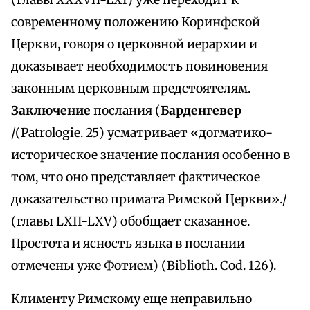
(главы XXXVII-LXI) уже переходит к
современному положению Коринфской
Церкви, говоря о церковной иерархии и
доказывает необходимость повиновения
законным церковным предстоятелям.
Заключение
послания (
Барденгевер
/(Patrologie. 25) усматривает «догматико-
историческое значение послания особенно в
том, что оно представляет фактическое
доказательство примата Римской Церкви»./
(главы LXII-LXV) обобщает сказанное.
Простота и ясность языка в послании
отмечены уже Фотием) (Biblioth. Cod. 126).
Клименту Римскому еще неправильно