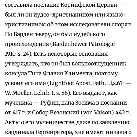
составила послание Коринфской Церкви —
был ли он иудео-христианином или языко-
христианином об этом исследователи спорят.
По Барденгеверу, он был иудейского
происхождения (Bardenhewer Patrologie
1910. s. 24). Есть некоторые основания
утверждать, что он был вольноотпущенник
консула Тита Флавия Климента, поэтому
усвоил его имя (Lightfoot Apost. Fath. I.l,s.61; —
W. Moeller. Lehrb. I. s. 86). Его выдают, как
мученика — Руфин, папа Зосима в послании
от 417 г. и Собор Везонский (von Vaison) 442 г.
Акты о его мученичестве, даже по заявлению
кардинала Гергенрётера, «не имеют никакого