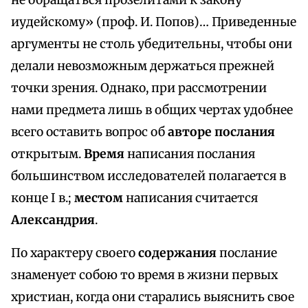
не обращаться прозелитами к закону
иудейскому» (проф. И. Попов)… Приведенные
аргументы не столь убедительны, чтобы они
делали невозможным держаться прежней
точки зрения. Однако, при рассмотрении
нами предмета лишь в общих чертах удобнее
всего оставить вопрос об
авторе послания
открытым.
Время
написания послания
большинством исследователей полагается в
конце I в.;
местом
написания считается
Александрия
.
По характеру своего
содержания
послание
знаменует собою то время в жизни первых
христиан, когда они старались выяснить свое