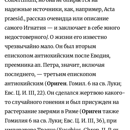
Colbertinum, но она не опирается на
надежные источники, как, например, Acta
praesid., рассказ очевидца или описание
самого Игнатия — и заключает в себе много
недостоверного/. О жизни его известно
чрезвычайно мало. Он был вторым
епископом антиохийским после Еводия,
преемника ап. Петра, значит, включая
последнего, — третьим епископом
антиохийским (
Ориген
. Гомил. 6 на св. Луки;
Евс. Ц. И. III, 22). Он сделался жертвою какого-
то случайного гонения и был присужден на
растерзание зверями в Риме (
Ориген
также
Гомилия 6 на св. Луки; Евс. Ц. И. III, 36), при