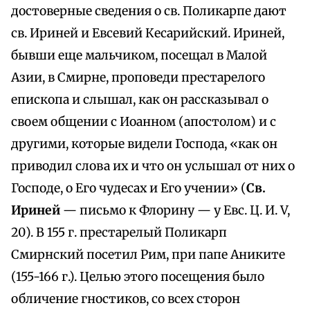
достоверные сведения о св. Поликарпе дают
св. Ириней и Евсевий Кесарийский. Ириней,
бывши еще мальчиком, посещал в Малой
Азии, в Смирне, проповеди престарелого
епископа и слышал, как он рассказывал о
своем общении с Иоанном (апостолом) и с
другими, которые видели Господа, «как он
приводил слова их и что он услышал от них о
Господе, о Его чудесах и Его учении» (
Св.
Ириней
— письмо к Флорину — у Евс. Ц. И. V,
20). В 155 г. престарелый Поликарп
Смирнский посетил Рим, при папе Аниките
(155-166 г.). Целью этого посещения было
обличение гностиков, со всех сторон