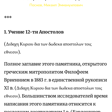
Поснов, Михаил Эммануилович
***
1. Учение 12-ти Апостолов
(Διδαχη Κυριου δια των δωδεκα αποστολων τοις
εθνεσιν).
Полное заглавие этого памятника, открытого
греческим митрополитом Филофеем
Вриеннием в 1883 г. в единственной рукописи
XI в. (Διδαχη Κυριου δια των δωδεκα αποστολων τοις
εθνεσιν). Большинством исследователей время
написания этого памятника относится к