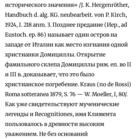
исторического значения» /J. K. Hergenröther,
Handbuch d. alg. KG. neubearbeit. von P. Кirch,
1924, I. 218 anm. 3. Позднее предание (Иер., ad
Eustoch. ep. 86) называет один остров на
западе от Италии как место изгнания одной
христианки Домициллы. Открытие
фамильного склепа Домициллы рим. еп. во II
и III в. доказывает, что это было
христианское погребение. Kraus (по de Rossi)
Roma sotteranea 1879, S. 76 — W. Moeller, I, 80/.
Как уже свидетельствуют мученические
легенды и Recognitiones, имя Климента
пользовалось в древности высоким
уважением. Не без оснований