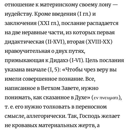
отношение к материнскому своему лону —
иудейству. Кроме введения (I гл.) и
заключения (XXI гл.), послание распадается
на две неравные части, из которых первая
дидактическая (II-XVI), вторая (XVIII-XX)
нравоучительная о двух путях,
примыкающая к Дидахэ (I-VI). Цель послания
указана вначале (I, 5): «Чтобы чрез веру вы
имели совершенное познание. Все,
написанное в Ветхом Завете, нужно
понимать, как сказанное в Духе» (εν πνευματι),
т. е. его нужно толковать в переносном
смысле, аллегорически. Так, Господь желает
не кровавых материальных жертв, а