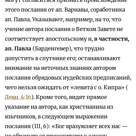
могут согласиться признать происхождение
этого послания от ап. Варнавы, соработника
ап. Павла. Указывают, например, на то, что
учение автора послания о Ветхом Завете не
соответствует апостольскому и,
в частности,
ап. Павла
(Барденгевер), что трудно
допустить в спутнике его; останавливают
внимание на неточных знаниях автором
послания обрядовых иудейских предписаний,
чего нельзя ожидать от «левита с о. Кипра» (
Деян. 4:36
). Кроме того, видят прямое
указание на автора, как христианина из
язычников, в следующем выражении
послания (III, 6): «Бог вразумляет всех нас —