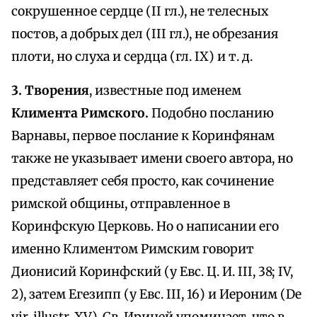
сокрушенное сердце (II гл.), не телесных
постов, а добрых дел (III гл.), не обрезания
плоти, но слуха и сердца (гл. IX) и т. д.
3. Творения
, известные под именем
Климента Римского.
Подобно посланию
Варнавы, первое послание к Коринфянам
также не указывает имени своего автора, но
представляет себя просто, как сочинение
римской общины, отправленное в
Коринфскую Церковь. Но о написании его
именно Климентом Римским говорит
Дионисий Коринфский (у Евc. Ц. И. III, 38; IV,
2), затем Егезипп (у Евс. III, 16) и Иероним (De