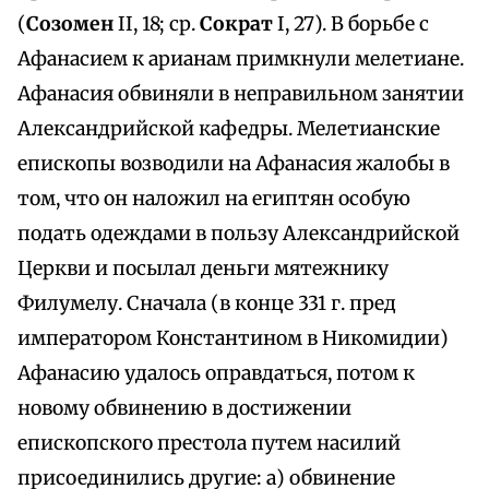
(
Созомен
II, 18; ср.
Сократ
I, 27). В борьбе с
Афанасием к арианам примкнули мелетиане.
Афанасия обвиняли в неправильном занятии
Александрийской кафедры. Мелетианские
епископы возводили на Афанасия жалобы в
том, что он наложил на египтян особую
подать одеждами в пользу Александрийской
Церкви и посылал деньги мятежнику
Филумелу. Сначала (в конце 331 г. пред
императором Константином в Никомидии)
Афанасию удалось оправдаться, потом к
новому обвинению в достижении
епископского престола путем насилий
присоединились другие: а) обвинение