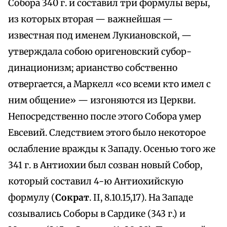
Собора 340 г. и составил три формулы веры,
из которых вторая — важнейшая —
известная под именем Лукиановской, —
утверждала собою оригеновский субор-
динационизм; арианство собственно
отвергается, а Маркелл «со всеми кто имел с
ним общение» — изгоняются из Церкви.
Непосредственно после этого Собора умер
Евсевий. Следствием этого было некоторое
ослабление вражды к Западу. Осенью того же
341 г. в Антиохии был созван новый Собор,
который составил 4-ю Антиохийскую
формулу (
Сократ
. II, 8.10.15,17). На Западе
созывались Соборы в Сардике (343 г.) и