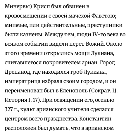
Минервы) Крисп был обвинен в
кровосмешении с своей мачехой Фавстою;
мнимые, или действительные, преступники
были казнены. Между тем, люди IV-го века во
всяком событии видели перст Божий. Около
этого времени открылись мощи Лукиана,
считавшегося покровителем ариан. Город
Дрепанод, где находился гроб Лукиана,
императрица избрала своим городом, и он
переименован был в Еленополь (Сократ. Ц.
История I, 17). При освящении его, осенью
327 г., культ арианского учителя сделался
центром всего празднества. Константин
расположен был думать, что в арианском