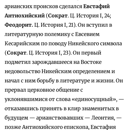
арианских происков сделался
Евстафий
Антиохийский
(
Сократ
. Ц. История I, 24;
Феодорит.
Ц. История I, 21). Он вступил в
литературную полемику с Евсевием
Кесарийским по поводу Никейского символа
(
Сократ
. Ц. История I, 23). Он первый
подметил зарождавшееся на Востоке
недовольство Никейским определением и
начал с ним борьбу в литературе и жизни. Он
прервал церковное общение с
уклонявшимися от слова «единосущный», —
отказавшись принять в клир знаменитых в
будущем — арианствовавших — Леонтия, —
позже Антиохийского епископа, Евстафия