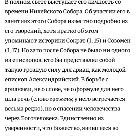
В полном свете выступает его личность со
времени Никейского Собора. Об участии его в
занятиях этого Собора известно подробно из
его творений, хотя кратко об этом
упоминают историки Сократ (I, 15) и Созомен
(I, 17). Но зато после Собора не было ни одного
из епископов, кто бы представлял собой
такую грозную силу для ариан, как молодой
епископ Александрийский. В борьбе с
арианами, не о слове, не о формуле для него
шла речь (слово ομουοσιος у него встречается
весьма редко), но о спасении человечества
через Богочеловека. Единственно из
уверенности, что Божество, явившееся во