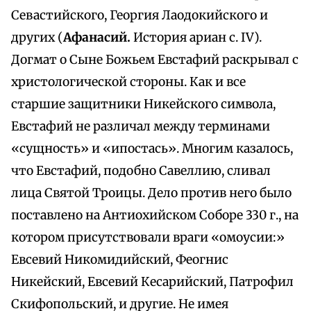
Севастийского, Георгия Лаодокийского и
других (
Афанасий.
История ариан с. IV).
Догмат о Сыне Божьем Евстафий раскрывал с
христологической стороны. Как и все
старшие защитники Никейского символа,
Евстафий не различал между терминами
«сущность» и «ипостась». Многим казалось,
что Евстафий, подобно Савеллию, сливал
лица Святой Троицы. Дело против него было
поставлено на Антиохийском Соборе 330 г., на
котором присутствовали враги «омоусии:»
Евсевий Никомидийский, Феогнис
Никейский, Евсевий Кесарийский, Патрофил
Скифопольский, и другие. Не имея