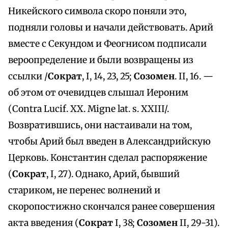
Никейского символа скоро поняли это,
подняли головы и начали действовать. Арий
вместе с Секундом и Феогнисом подписали
вероопределение и были возвращены из
ссылки /
Сократ
, I, 14, 23, 25;
Созомен
. II, 16. —
об этом от очевидцев слышал Иероним
(Contra Lucif. XX. Migne lat. s. XXIII/.
Возвратившись, они настаивали на том,
чтобы Арий был введен в Александрийскую
Церковь. Константин сделал распоряжение
(
Сократ
, I, 27). Однако, Арий, бывший
стариком, не перенес волнений и
скоропостижно скончался ранее совершения
акта введения (
Сократ
I, 38;
Созомен
II, 29-31).