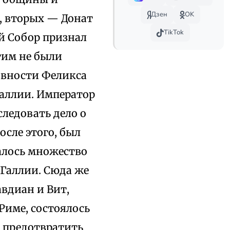
Дзен
OK
, вторых — Донат
TikTok
ий Собор признал
тим не были
овности Феликса
Галлии. Император
ледовать дело о
сле этого, был
ралось множество
 Галлии. Сюда же
вдиан и Вит,
Риме, состоялось
я предотвратить