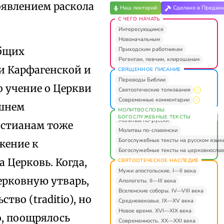
оявлением раскола
Наш лекторий
Сделано в Предан
С ЧЕГО НАЧАТЬ
Интересующимся
Новоначальным
общих
Приходским работникам
Регентам, певчим, клирошанам
и Карфагенской и
СВЯЩЕННОЕ ПИСАНИЕ
Переводы Библии
 учение о Церкви
Святоотеческие толкования
Современные комментарии
ашнем
МОЛИТВОСЛОВЫ.
БОГОСЛУЖЕБНЫЕ ТЕКСТЫ
Молитвы по-русски
истианам тоже
Молитвы по-славянски
Богослужебные тексты на русском язык
жение к
Богослужебные тексты на церковнослав
 Церковь. Когда,
СВЯТООТЕЧЕСКОЕ НАСЛЕДИЕ
Мужи апостольские. I—II века
ерковную утварь,
Апологеты. II—III века
Вселенские соборы. IV—VIII века
тво (traditio), но
Средневековье. IX—XV века
Новое время. XVI—XIX века
о, поощрялось
Современность. XX—XXI века