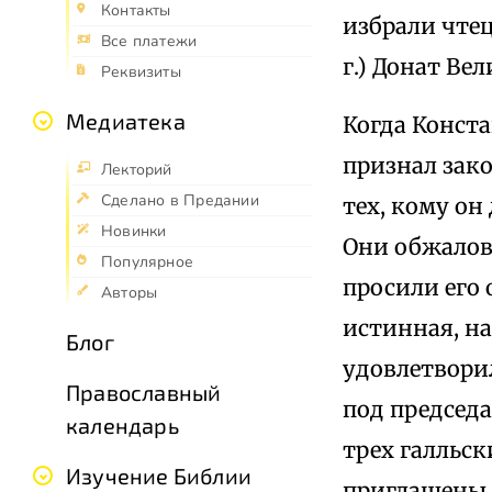
Контакты
избрали чтец
Все платежи
г.) Донат Ве
Реквизиты
Медиатека
Когда Конста
признал зак
Лекторий
Сделано в Предании
тех, кому он
Новинки
Они обжалов
Популярное
просили его 
Авторы
истинная, на
Блог
удовлетворил
Православный
под председа
календарь
трех галльск
Изучение Библии
приглашены 