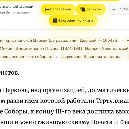
стианской Церкви
−
Оглавление
Целиком
125
аил Эммануилович
На страничку книги
ия христианской Церкви (до разделения Церквей — 1054 г.)
Ч
Михаил Эммануилович Поснов (1874-1931) История Христианской
ериод вселенских соборов.
Церковное Законодательство.
истов.
 Церковь, над организацией, догматическ
м развитием которой работали Тертуллиан
 Соборы, к концу III-го века достигла выс
овши и уже отжившую схизму Новата и Фе