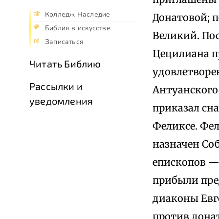
Колледж Наследие
Донатовой; 
Библия в искусстве
Великий. Пос
Записаться
Цецилиана п
Читать Библию
удовлетворе
Рассылки и
Антуанского
уведомления
приказал сн
Феликсе. Фе
назначен Со
епископов —
прибыли пре
диаконы Евге
против донат