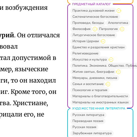
ПРЕДМЕТНЫЙ КАТАЛОГ
ми возбуждения
Практика духовной жизни
Систематическое богословие
Проповеди, беседы
Апологетика
Философия
Патрология
урий
. Он отличался
Литургическое богословие
История Церкви
вовал
Единство и разделения христиан
Религиоведение
тал допустимой в
Искусство и культура
Политика. Экономика. Общество. Публи
мер, языческие
Жития святых, биографии
Мемуары, дневники, письма
и, то он находил
Семья и воспитание
Психология и терапия
г. Кроме того, он
Материалы о благотворительности
тва. Христиане,
Материалы на иностранных языках
ХУДОЖЕСТВЕННАЯ ЛИТЕРАТУРА
ицали его, не
Русская литература
Переводная поэзия
Русская поэзия
Зарубежная литература