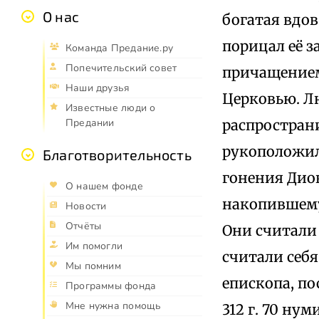
О нас
богатая вдо
порицал её з
Команда Предание.ру
Попечительский совет
причащением
Наши друзья
Церковью. Лю
Известные люди о
распространи
Предании
рукоположил 
Благотворительность
гонения Дио
О нашем фонде
накопившему
Новости
Отчёты
Они считали
Им помогли
считали себ
Мы помним
епископа, по
Программы фонда
Мне нужна помощь
312 г. 70 ну