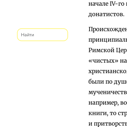
начале IV-го
донатистов.
Происхожден
принципиаль
Римской Цер
«чистых» на
христианско
были по душ
мученичеству
например, в
книги, то ст
и притворст