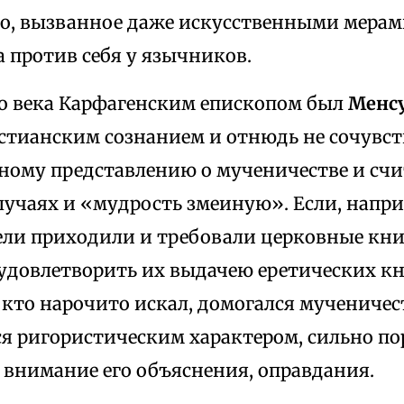
о, вызванное даже искусственными мера
 против себя у язычников.
-го века Карфагенским епископом был
Менс
стианским сознанием и отнюдь не сочувст
ному представлению о мученичестве и счи
лучаях и «мудрость змеиную». Если, напри
ели приходили и требовали церковные книг
довлетворить их выдачею еретических кни
 кто нарочито искал, домогался мученичес
я ригористическим характером, сильно пор
 внимание его объяснения, оправдания.