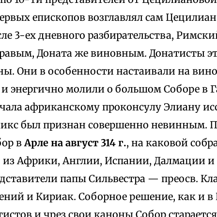
первых епископов возглавлял сам Цецилиан
ле 3-ех дневного разбирательства, Римск
равым, Доната же виновным. Донатисты э
ны. Они в особенности настаивали на вин
 и энергично молили о большом Соборе в 
ачала африканскому проконсулу Элиану исс
ликс был признан совершенно невинным. По
бор в
Арле на август 314 г.
, на каковой соб
 из Африки, Англии, Испании, Далмации и
дставители папы Сильвестра — преосв. Кла
ний и Кириак. Соборное решение, как и в 
истов и чрез свои каноны Собор стараетс