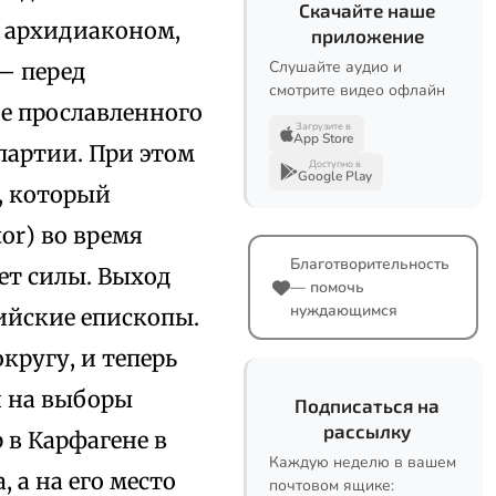
Скачайте наше
 архидиаконом,
приложение
Слушайте аудио и
 — перед
смотрите видео офлайн
е прославленного
Загрузите в
App Store
партии. При этом
Доступно в
Google Play
, который
or) во время
Благотворительность
ет силы. Выход
— помочь
нуждающимся
йские епископы.
ругу, и теперь
и на выборы
Подписаться на
рассылку
 в Карфагене в
Каждую неделю в вашем
 а на его место
почтовом ящике: