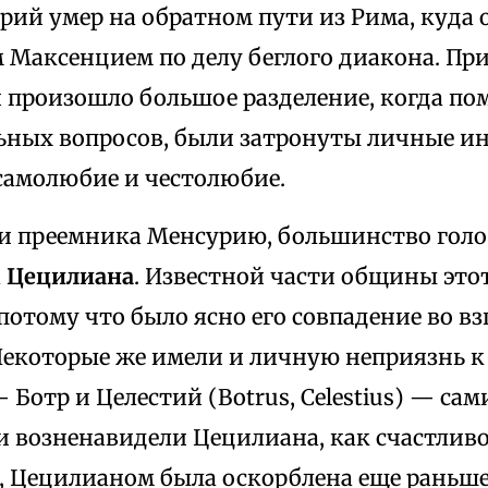
сурий умер на обратном пути из Рима, куда
 Максенцием по делу беглого диакона. Пр
и произошло большое разделение, когда п
ных вопросов, были затронуты личные ин
амолюбие и честолюбие.
и преемника Менсурию, большинство голо
а
Цецилиана
. Известной части общины это
потому что было ясно его совпадение во в
Некоторые же имели и личную неприязнь к
 Ботр и Целестий (Botrus, Celestius) — сам
 возненавидели Цецилиана, как счастливо
о, Цецилианом была оскорблена еще раньше