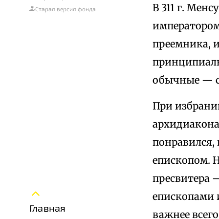
В 311 г. Мен
Старая версия фонда
императором
преемника, 
принципиаль
обычные — с
При избрани
архидиакон
понравился, 
епископом. 
пресвитера —
епископами и
Главная
важнее всег