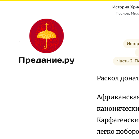
История Хри
Поснов, Мих
Истор
Предание.ру
Часть 2. П
Раскол донат
Африканская
канонически
Карфагенские
легко побор