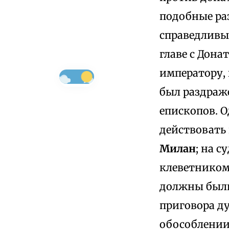
подобные раз
справедливый
главе с Дона
императору,
был раздраже
епископов. О
действовать
Милан
; на 
клеветником
должны были
приговора ду
обособлении