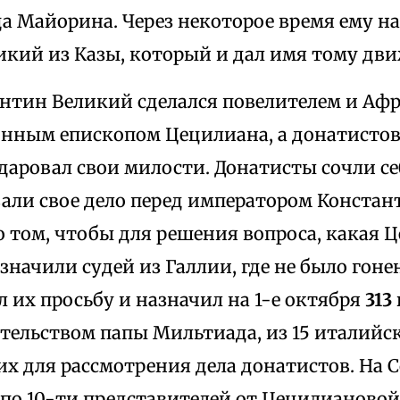
а Майорина. Через некоторое время ему нас
ликий из Казы, который и дал имя тому дв
нтин Великий сделался повелителем и Афр
онным епископом Цецилиана, а донатистов
 даровал свои милости. Донатисты сочли 
али свое дело перед императором Конста
о том, чтобы для решения вопроса, какая Ц
значили судей из Галлии, где не было гон
 их просьбу и назначил на 1-е октября
313
тельством папы Мильтиада, из 15 италийс
их для рассмотрения дела донатистов. На 
по 10-ти представителей от Цецилианово