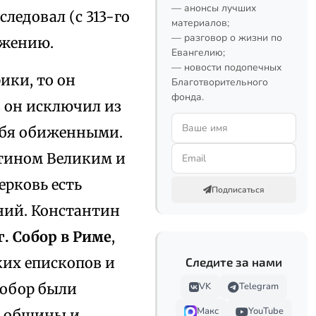
— анонсы лучших
ледовал (с 313-го
материалов;
— разговор о жизни по
ижению.
Евангелию;
— новости подопечных
ики, то он
Благотворительного
фонда.
 он исключил из
себя обиженными.
нтином Великим и
ерковь есть
Подписаться
ений. Константин
 г. Собор в Риме
,
ких епископов и
Следите за нами
Собор были
VK
Telegram
Макс
YouTube
й общины и