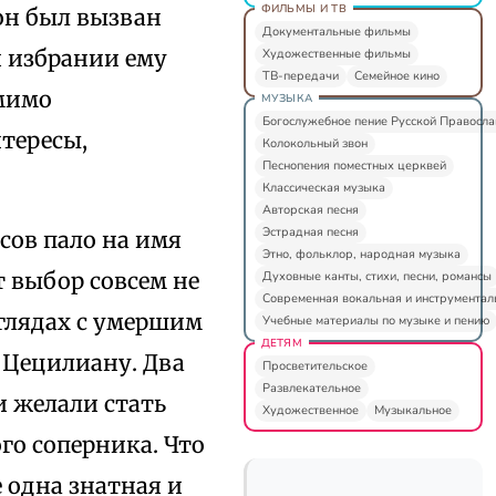
ФИЛЬМЫ И ТВ
 он был вызван
Документальные фильмы
и избрании ему
Художественные фильмы
ТВ-передачи
Семейное кино
омимо
МУЗЫКА
Богослужебное пение Русской Правосл
тересы,
Колокольный звон
Песнопения поместных церквей
Классическая музыка
Авторская песня
Эстрадная песня
сов пало на имя
Этно, фольклор, народная музыка
т выбор совсем не
Духовные канты, стихи, песни, романсы
Современная вокальная и инструментал
зглядах с умершим
Учебные материалы по музыке и пению
ДЕТЯМ
 Цецилиану. Два
Просветительское
Развлекательное
и желали стать
Художественное
Музыкальное
го соперника. Что
 одна знатная и