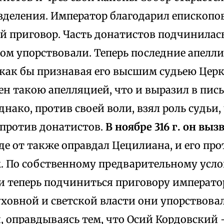
деления. Император благодарил епископов
 приговор. Часть донатистов подчинилась,
том упорствовали. Теперь последние апелл
 как бы признавая его высшим судьею Цер
н такою апелляцией, что и выразил в пис
днако, против своей воли, взял роль судьи
 против донатистов.
В ноябре 316 г. он выз
суде от также оправдал Цецилиана, и его пр
. По собственному предварительному усл
 теперь подчиниться приговору императора
ховной и светской власти они упорствовал
, оправдываясь тем, что Осий Кордовский 