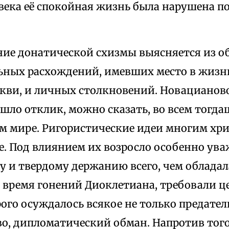
 века её спокойная жизнь была нарушена п
ие донатической схизмы выясняется из 
ных расхождений, имевших место в жизн
кви, и личных столкновений. Новацианово
шло отклик, можно сказать, во всем тогд
м мире. Ригористические идеи многим хр
е. Под влиянием их возросло особенно ува
 и твердому держанию всего, чем обладала
о время гонений Диоклетиана, требовали ц
рого осуждалось всякое не только предательс
во, дипломатический обман. Напротив тог