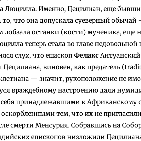
ва Люцилла. Именно, Цецилиан, еще бывши
а то, что она допускала суеверный обычай
 лобзала останки (кости) мученика, еще н
цилла теперь стала во главе недовольной 
лся слух, что епископ
Феликс
Антуанский
Цецилиана, виновен, как предатель (tradit
клетиана — значит, рукоположение не име
ся враждебному настроению дали нумиди
 себя принадлежавшими к Африканскому ок
я оскорбленными тем, что их не пригласил
сле смерти Менсурия. Собравшись на Собор
мидийских епископов низложили Цецилиана,