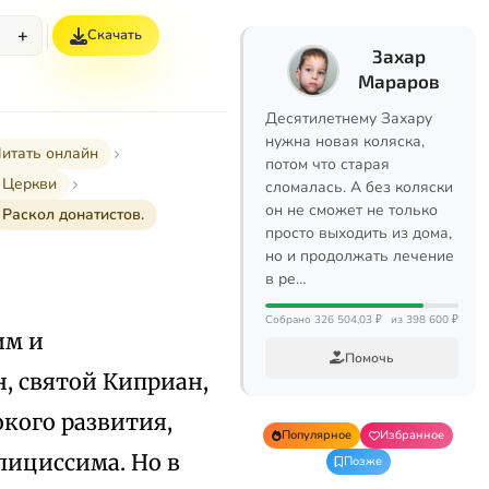
+
Скачать
%
Захар
Мараров
Десятилетнему Захару
нужна новая коляска,
итать онлайн
потом что старая
 Церкви
сломалась. А без коляски
он не сможет не только
Раскол донатистов.
просто выходить из дома,
но и продолжать лечение
в ре…
Собрано 326 504,03 ₽
из 398 600 ₽
им и
Помочь
, святой Киприан,
окого развития,
Популярное
Избранное
лициссима. Но в
Позже