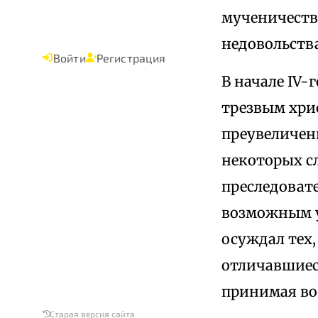
мученичеств
недовольства
Войти
Регистрация
В начале IV
трезвым хри
преувеличен
некоторых с
преследоват
возможным у
осуждал тех,
отличавшиес
принимая во
Старая версия сайта