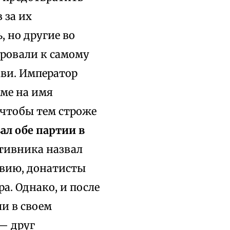
 за их
 но другие во
ировали к самому
кви. Император
ьме на имя
, чтобы тем строже
вал обе партии в
отивника назвал
овию, донатисты
. Однако, и после
и в своем
— друг