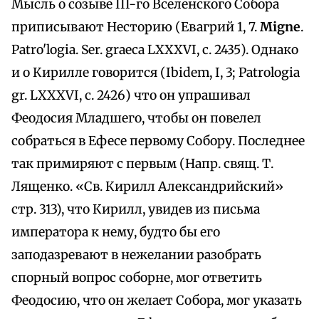
Мысль о созыве III-го Вселенского Собора
приписывают Несторию (Евагрий 1, 7.
Migne
.
Patro'logia. Ser. graeca LXXXVI, c. 2435). Однако
и о Кирилле говорится (Ibidem, I, 3; Patrologia
gr. LXXXVI, c. 2426) что он упрашивал
Феодосия Младшего, чтобы он повелел
собраться в Ефесе первому Собору. Последнее
так примиряют с первым (Напр. свящ. Т.
Лященко. «Св. Кирилл Александрийский»
стр. 313), что Кирилл, увидев из письма
императора к нему, будто бы его
заподазревают в нежелании разобрать
спорный вопрос соборне, мог ответить
Феодосию, что он желает Собора, мог указать