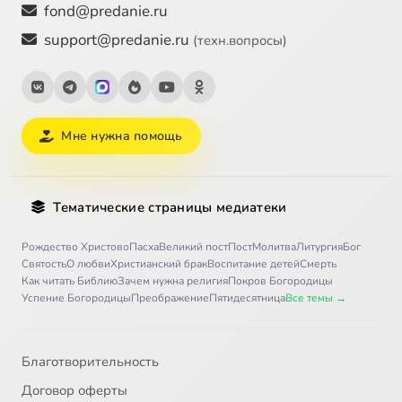
fond@predanie.ru
support@predanie.ru
(техн.вопросы)
Мне нужна помощь
Тематические страницы медиатеки
Рождество Христово
Пасха
Великий пост
Пост
Молитва
Литургия
Бог
Святость
О любви
Христианский брак
Воспитание детей
Смерть
Как читать Библию
Зачем нужна религия
Покров Богородицы
Успение Богородицы
Преображение
Пятидесятница
Все темы →
Благотворительность
Договор оферты