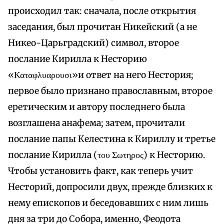
происходил так: сначала, после открытия
заседания, был прочитан Никейский (а не
Никео-Царьградский) символ, второе
послание Кирилла к Несторию
«Καταφλυαρουσι»и ответ на него Нестория;
первое было признано православным, второе
еретическим и автору последнего была
возглашена анафема; затем, прочитали
послание папы Келестина к Кириллу и третье
послание Кирилла (του Σωτηρος) к Несторию.
Чтобы установить факт, как теперь учит
Несторий, допросили двух, прежде близких к
нему епископов и беседовавших с ним лишь
дня за три до Собора, именно, Феодота