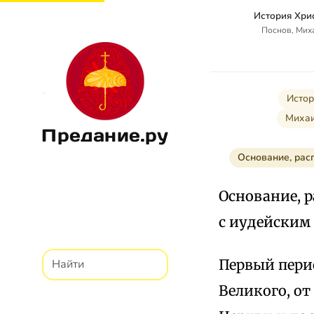
История Хри
Поснов, Мих
Истор
Михаи
Предание.ру
Основание, рас
Основание, р
с иудейским
Первый пери
Великого, от