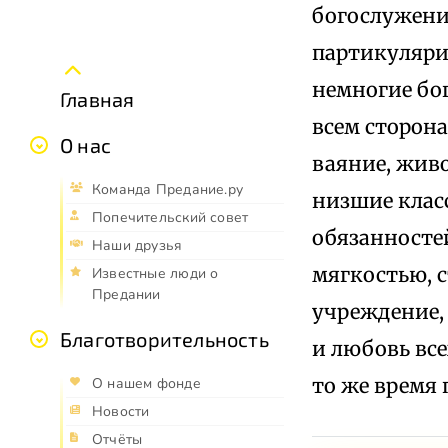
богослужени
партикуляри
немногие бог
Главная
всем сторона
О нас
ваяние, живо
Команда Предание.ру
низшие клас
Попечительский совет
обязанносте
Наши друзья
мягкостью, с
Известные люди о
Предании
учреждение,
Благотворительность
и любовь все
то же время 
О нашем фонде
Новости
Отчёты