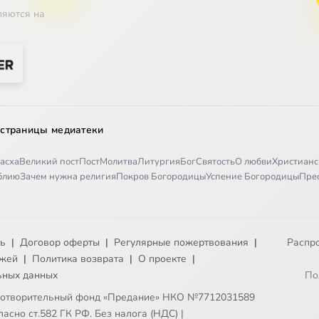
ляются на
 страницы медиатеки
асха
Великий пост
Пост
Молитва
Литургия
Бог
Святость
О любви
Христианс
иблию
Зачем нужна религия
Покров Богородицы
Успение Богородицы
Пре
ть
|
Договор оферты
|
Регулярные пожертвования
|
Распр
ежей
|
Политика возврата
|
О проекте
|
ьных данных
По
готворительный фонд «Предание» НКО №7712031589
асно ст.582 ГК РФ. Без налога (НДС)
|