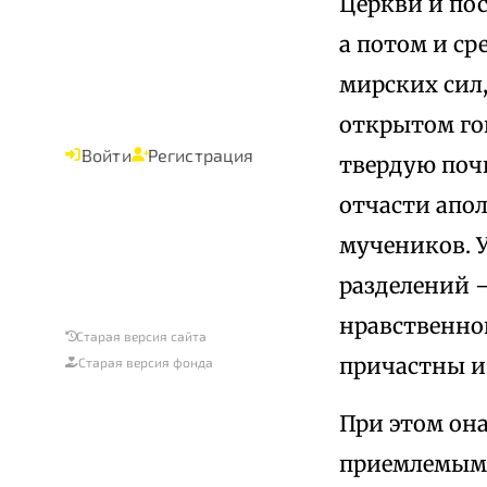
Церкви и по
а потом и ср
мирских сил
открытом гон
Войти
Регистрация
твердую почв
отчасти апол
мучеников. 
разделений —
нравственно
Старая версия сайта
причастны и 
Старая версия фонда
При этом он
приемлемыми