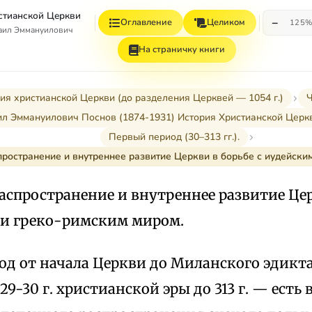
стианской Церкви
−
Оглавление
Целиком
125
аил Эммануилович
На страничку книги
ия христианской Церкви (до разделения Церквей — 1054 г.)
Ч
л Эммануилович Поснов (1874-1931) История Христианской Церк
Первый период (30–313 гг.).
пространение и внутреннее развитие Церкви в борьбе с иудейски
аспространение и внутреннее развитие Це
 и греко-римским миром.
од от начала Церкви до Миланского эдикт
 29-30 г. христианской эры до 313 г. — ест