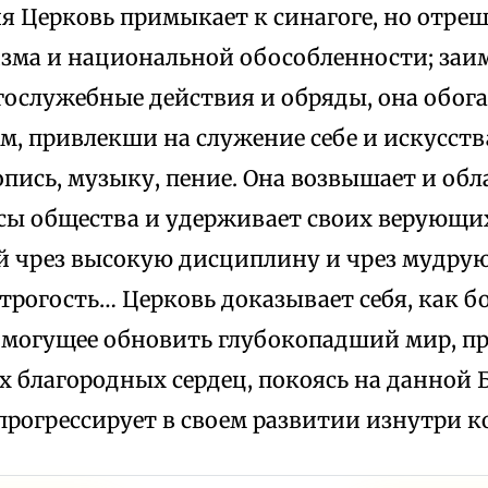
я Церковь примыкает к синагоге, но отреш
зма и национальной обособленности; за
ослужебные действия и обряды, она обога
м, привлекши на служение себе и искусств
пись, музыку, пение. Она возвышает и об
сы общества и удерживает своих верующих
й чрез высокую дисциплину и чрез мудрую
трогость… Церковь доказывает себя, как 
 могущее обновить глубокопадший мир, п
х благородных сердец, покоясь на данной Б
прогрессирует в своем развитии изнутри ко