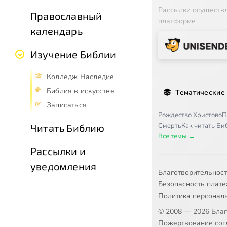
Рассылки осуществ
Православный
платформе
календарь
Изучение Библии
Колледж Наследие
Библия в искусстве
Тематические
Записаться
Рождество Христово
П
Смерть
Как читать Б
Читать Библию
Все темы →
Рассылки и
уведомления
Благотворительнос
Безопасность плат
Политика персонал
© 2008 — 2026 Бла
Пожертвование согл