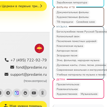
Зарубежная литература
ия Церкви в первые три…
ФИЛЬМЫ И ТВ
Документальные фильмы
Художественные фильмы
ТВ-передачи
Семейное кино
МУЗЫКА
Богослужебное пение Русской Правосл
Колокольный звон
Песнопения поместных церквей
Классическая музыка
Авторская песня
Эстрадная песня
+7 (495) 722-92-79
Этно, фольклор, народная музыка
Духовные канты, стихи, песни, романсы
fond@predanie.ru
Современная вокальная и инструментал
support@predanie.ru
Учебные материалы по музыке и пению
ДЕТЯМ
(техн.вопросы)
Просветительское
Развлекательное
Художественное
Музыкальное
Мне нужна помощь