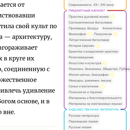
ается от
Современность. XX—XXI века
ПРЕДМЕТНЫЙ КАТАЛОГ
имствовавши
Практика духовной жизни
Систематическое богословие
тила свой культ по
Проповеди, беседы
Апологетика
Философия
Патрология
а — архитектуру,
Литургическое богословие
История Церкви
лагораживает
Единство и разделения христиан
 в круге их
Религиоведение
Искусство и культура
, соединенную с
Политика. Экономика. Общество. Публи
Жития святых, биографии
божественное
Мемуары, дневники, письма
Семья и воспитание
ривлечь удивление
Психология и терапия
Материалы о благотворительности
огом основе, и в
Материалы на иностранных языках
ХУДОЖЕСТВЕННАЯ ЛИТЕРАТУРА
 вне.
Русская литература
Переводная поэзия
Русская поэзия