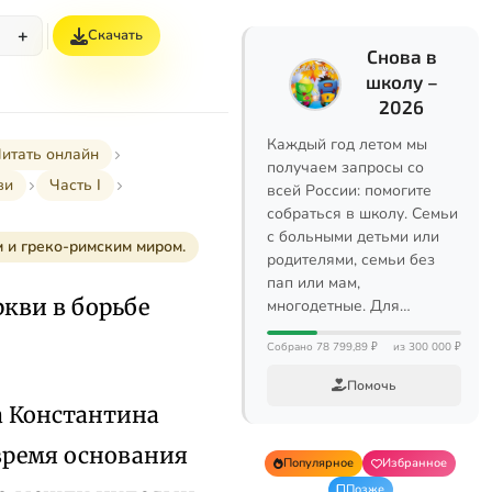
+
Скачать
%
Снова в
школу –
2026
Каждый год летом мы
итать онлайн
получаем запросы со
ви
Часть I
всей России: помогите
собраться в школу. Семьи
с больными детьми или
м и греко-римским миром.
родителями, семьи без
пап или мам,
ркви в борьбе
многодетные. Для…
Собрано 78 799,89 ₽
из 300 000 ₽
Помочь
а Константина
ь время основания
Популярное
Избранное
Позже