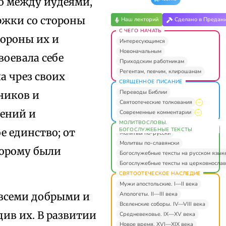
о между иудеями,
ержки со стороны
Наш лекторий
Сделано в Предан
С ЧЕГО НАЧАТЬ
тороны их и
Интересующимся
Новоначальным
воевала себе
Приходским работникам
Регентам, певчим, клирошанам
а чрез своих
СВЯЩЕННОЕ ПИСАНИЕ
Переводы Библии
дников и
Святоотеческие толкования
дений и
Современные комментарии
МОЛИТВОСЛОВЫ.
БОГОСЛУЖЕБНЫЕ ТЕКСТЫ
е единство; от
Молитвы по-русски
Молитвы по-славянски
торому были
Богослужебные тексты на русском язык
Богослужебные тексты на церковнослав
СВЯТООТЕЧЕСКОЕ НАСЛЕДИЕ
Мужи апостольские. I—II века
Апологеты. II—III века
 всеми добрыми и
Вселенские соборы. IV—VIII века
ив их. В развитии
Средневековье. IX—XV века
Новое время. XVI—XIX века