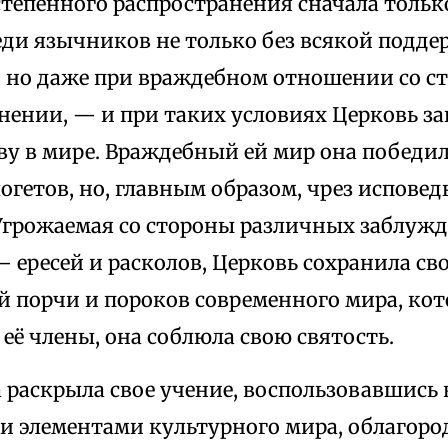
степенного распространения сначала тольк
еди язычников не только без всякой подд
, но даже при враждебном отношении со с
ении, — и при таких условиях Церковь за
у в мире. Враждебный ей мир она победил
огетов, но, главным образом, чрез испове
Угрожаемая со стороны различных заблуж
 ересей и расколов, Церковь сохранила сво
й порчи и пороков современного мира, ко
её члены, она соблюла свою святость.
а раскрыла свое учение, воспользовавшись
 элементами культурного мира, облагород