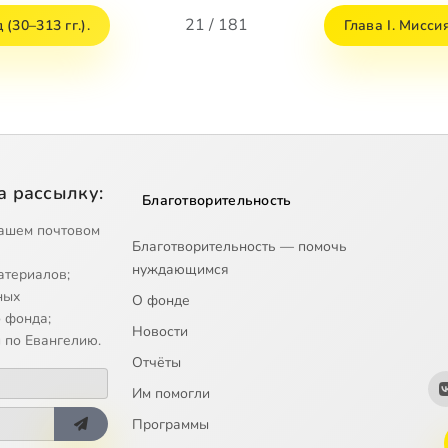
21 / 181
(30–313 гг.).
Глава I. Мисс
а рассылку:
Благотворительность
ашем почтовом
Благотворительность — помочь
нуждающимся
атериалов;
ных
О фонде
 фонда;
Новости
 по Евангелию.
Отчёты
Им помогли
Программы