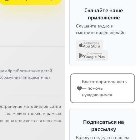
Скачайте наше
приложение
Слушайте аудио и
смотрите видео офлайн
Загрузите в
App Store
Доступно в
Google Play
кий брак
Воспитание детей
ображение
Пятидесятница
Благотворительность
— помочь
нуждающимся
остранение материалов сайта
возможно только в рамках
льзовательского соглашения
Подписаться на
рассылку
Каждую неделю в вашем