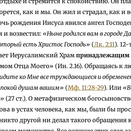
отдыхе и стремится к спокойствию. Он плач
орется, как и мы. Он жил и страдал, как и в
очь рождения Иисуса явился ангел Господ
 и возвестил:
«Ныне родился вам в городе Д
оторый есть Христос Господь»
(
Лк. 2:11
). 12
ает Иерусалимский Храм
принадлежащим 
омом Отца Моего» (Ин. 2.16). Обращаясь к 
идите ко Мне все труждающиеся и обременен
е покой душам вашим»
(
Мф. 11:28-29
). Или
«В
м»
(27 ст.). О метафизическом богосыновстве
лова в устах человека, как мы, были бы пр
 никто другой ни делал такого обращения 
своем могуществе. Все величие этих слов з