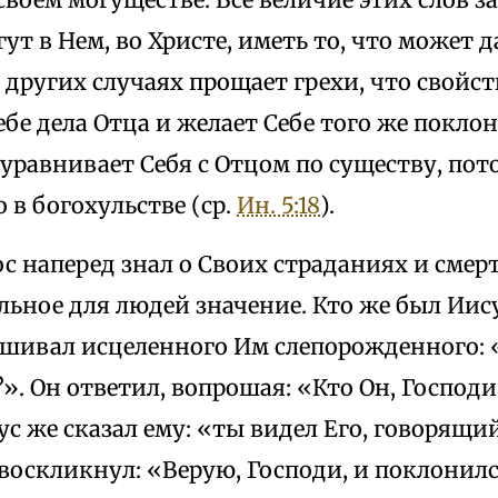
ут в Нем, во Христе, иметь то, что может 
 других случаях прощает грехи, что свойс
ебе дела Отца и желает Себе того же поклон
 уравнивает Себя с Отцом по существу, пот
 в богохульстве (ср.
Ин. 5:18
).
с наперед знал о Своих страданиях и сме
ьное для людей значение. Кто же был Иис
ашивал исцеленного Им слепорожденного: 
. Он ответил, вопрошая: «Кто Он, Господи
ус же сказал ему: «ты видел Его, говорящи
 воскликнул: «Верую, Господи, и поклонил