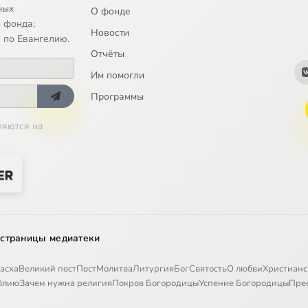
ных
О фонде
 фонда;
Новости
 по Евангелию.
Отчёты
Им помогли
Программы
ляются на
 страницы медиатеки
асха
Великий пост
Пост
Молитва
Литургия
Бог
Святость
О любви
Христианс
иблию
Зачем нужна религия
Покров Богородицы
Успение Богородицы
Пре