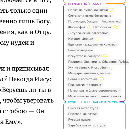
ПРЕДМЕТНЫЙ КАТАЛОГ
дать только один
Практика духовной жизни
Систематическое богословие
твенно лишь Богу.
Проповеди, беседы
Апологетика
Философия
Патрология
ения, как и Отцу.
Литургическое богословие
История Церкви
ому иудеи и
Единство и разделения христиан
Религиоведение
Искусство и культура
Политика. Экономика. Общество. Публи
рти и приписывал
Жития святых, биографии
Мемуары, дневники, письма
ус? Некогда Иисус
Семья и воспитание
Психология и терапия
«Веруешь ли ты в
Материалы о благотворительности
Материалы на иностранных языках
, чтобы уверовать
ХУДОЖЕСТВЕННАЯ ЛИТЕРАТУРА
Русская литература
й с тобою — Он
Переводная поэзия
Русская поэзия
ся Ему».
Зарубежная литература