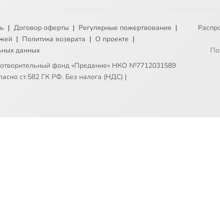
ть
|
Договор оферты
|
Регулярные пожертвования
|
Распр
ежей
|
Политика возврата
|
О проекте
|
ьных данных
По
готворительный фонд «Предание» НКО №7712031589
асно ст.582 ГК РФ. Без налога (НДС)
|