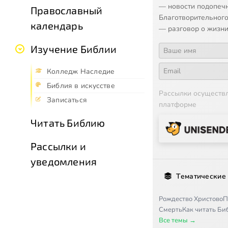
— новости подопеч
Православный
Благотворительного
календарь
— разговор о жизни
Изучение Библии
Колледж Наследие
Библия в искусстве
Рассылки осуществ
Записаться
платформе
Читать Библию
Рассылки и
уведомления
Тематические
Рождество Христово
П
Смерть
Как читать Б
Все темы →