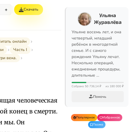
+
Скачать
%
Ульяна
Журавлёва
Ульяне восемь лет, и она
четвертый, младший
итать онлайн
ребёнок в многодетной
ви
Часть I
семье. И с самого
рождения Ульяну лечат.
ри века.
Несколько операций,
ежедневные процедуры,
длительные …
Собрано 50 736,14 ₽
из 180 000 ₽
Помочь
оящая человеческая
вой конец в смерти.
Популярное
Избранное
и мы. Он
Позже