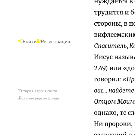
нуждается в 
трудится и б
стороны, в н
вифлеемским
Войти
Регистрация
Спаситель, К
Иисус назыв
2.49) или «д
говорил:
«Пр
вас… найдет
Старая версия сайта
Старая версия фонда
Отцом Мои
однако, те с
Ни пророки,
заявлений о 