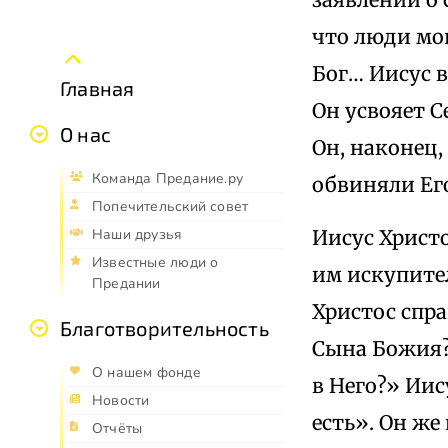
что люди мог
Бог… Иисус в
Главная
Он усвояет С
О нас
Он, наконец,
Команда Предание.ру
обвиняли Его
Попечительский совет
Иисус Христо
Наши друзья
Известные люди о
им искупител
Предании
Христос спр
Благотворительность
Сына Божия?»
О нашем фонде
в Него?» Иис
Новости
есть». Он же
Отчёты