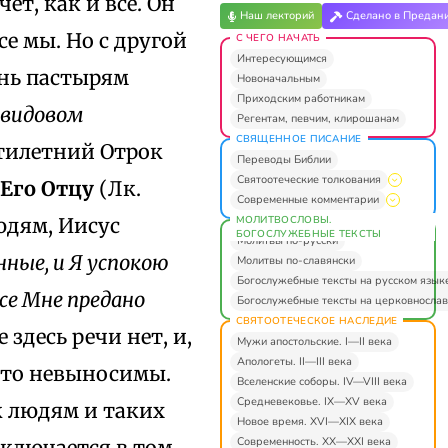
ет, как и все. Он
Наш лекторий
Сделано в Предан
се мы. Но с другой
С ЧЕГО НАЧАТЬ
Интересующимся
ень пастырям
Новоначальным
Приходским работникам
авидовом
Регентам, певчим, клирошанам
СВЯЩЕННОЕ ПИСАНИЕ
-тилетний Отрок
Переводы Библии
Святоотеческие толкования
Его Отцу
(Лк.
Современные комментарии
МОЛИТВОСЛОВЫ.
людям, Иисус
БОГОСЛУЖЕБНЫЕ ТЕКСТЫ
Молитвы по-русски
ные, и Я успокою
Молитвы по-славянски
Богослужебные тексты на русском язык
се Мне предано
Богослужебные тексты на церковнослав
СВЯТООТЕЧЕСКОЕ НАСЛЕДИЕ
 здесь речи нет, и,
Мужи апостольские. I—II века
Апологеты. II—III века
осто невыносимы.
Вселенские соборы. IV—VIII века
Средневековье. IX—XV века
к людям и таких
Новое время. XVI—XIX века
Современность. XX—XXI века
аключается в том,