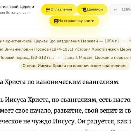
стианской Церкви
−
Оглавление
Целиком
125
аил Эммануилович
На страничку книги
ия христианской Церкви (до разделения Церквей — 1054 г.)
Ч
л Эммануилович Поснов (1874-1931) История Христианской Церк
Первый период (30–313 гг.).
Глава I. Миссия Церкви в первые т
О лице Иисуса Христа по каноническим евангелиям.
са Христа по каноническим евангелиям.
 Иисуса Христа, по евангелиям, есть наст
меет свое начало, развитие, свой зенит и с
ческое не чуждо Иисусу. Он радуется, как 