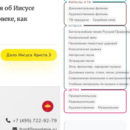
ФИЛЬМЫ И ТВ
я об Иисусе
Документальные фильмы
Художественные фильмы
веке, как
ТВ-передачи
Семейное кино
МУЗЫКА
Богослужебное пение Русской Правосл
Колокольный звон
Песнопения поместных церквей
Классическая музыка
Дело Иисуса Христа.
Авторская песня
Эстрадная песня
Этно, фольклор, народная музыка
Духовные канты, стихи, песни, романсы
Современная вокальная и инструментал
Учебные материалы по музыке и пению
ДЕТЯМ
Просветительское
Развлекательное
Художественное
Музыкальное
+7 (495) 722-92-79
fond@predanie.ru