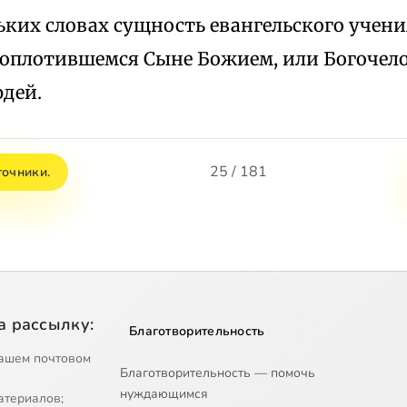
ьких словах сущность евангельского учени
воплотившемся Сыне Божием, или Богочело
юдей.
25 / 181
точники.
а рассылку:
Благотворительность
ашем почтовом
Благотворительность — помочь
нуждающимся
атериалов;