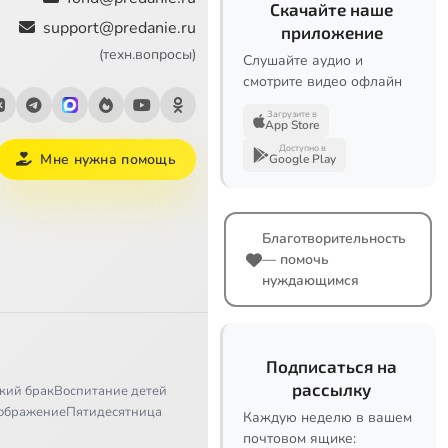
Скачайте наше
support@predanie.ru
приложение
(техн.вопросы)
Слушайте аудио и
смотрите видео офлайн
Загрузите в
App Store
Доступно в
Мне нужна помощь
Google Play
Благотворительность
— помочь
нуждающимся
Подписаться на
рассылку
кий брак
Воспитание детей
ображение
Пятидесятница
Каждую неделю в вашем
почтовом ящике: