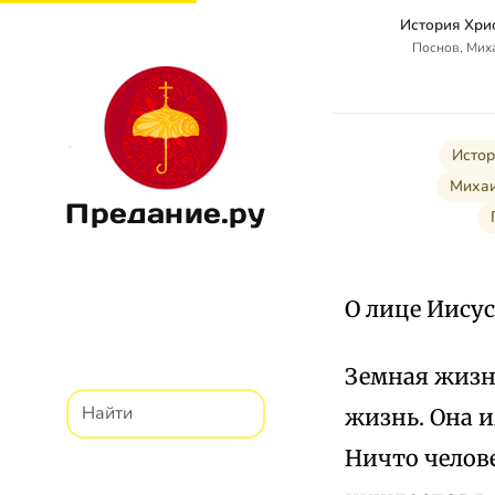
История Хри
Поснов, Мих
Истор
Михаи
Предание.ру
О лице Иису
Земная жизнь
жизнь. Она и
Ничто челове