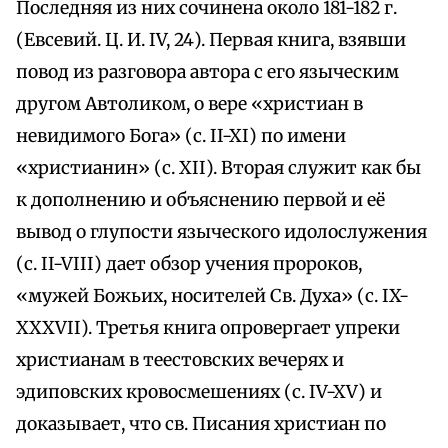
Последняя из них сочинена около 181-182 г.
(Евсевий. Ц. И. IV, 24). Первая книга, взявши
повод из разговора автора с его языческим
другом Автоликом, о вере «христиан в
невидимого Бога» (с. II-XI) по имени
«христианин» (с. XII). Вторая служит как бы
к дополнению и объяснению первой и её
вывод о глупости языческого идолослужения
(с. II-VIII) дает обзор учения пророков,
«мужей Божьих, носителей Св. Духа» (с. IX-
XXXVII). Третья книга опровергает упреки
христианам в теестовских вечерях и
эдиповских кровосмешениях (с. IV-XV) и
доказывает, что св. Писания христиан по