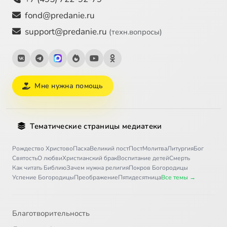
fond@predanie.ru
support@predanie.ru
(техн.вопросы)
Мне нужна помощь
Тематические страницы медиатеки
Рождество Христово
Пасха
Великий пост
Пост
Молитва
Литургия
Бог
Святость
О любви
Христианский брак
Воспитание детей
Смерть
Как читать Библию
Зачем нужна религия
Покров Богородицы
Успение Богородицы
Преображение
Пятидесятница
Все темы →
Благотворительность