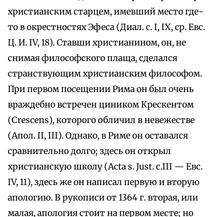
христианским старцем, имевший место где-
то в окрестностях Эфеса (Диал. с. I, IX, ср. Евс.
Ц. И. IV, 18). Ставши христианином, он, не
снимая философского плаща, сделался
странствующим христианским философом.
При первом посещении Рима он был очень
враждебно встречен циником Крескентом
(Crescens), которого обличил в невежестве
(Апол. II, III). Однако, в Риме он оставался
сравнительно долго; здесь он открыл
христианскую школу (Acta s. Just. c.III — Евс.
IV, 11), здесь же он написал первую и вторую
апологию. В рукописи от 1364 г. вторая, или
малая, апология стоит на первом месте; но