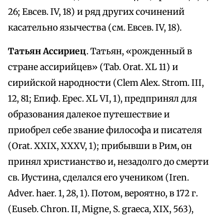
26; Евсев. IV, 18) и ряд других сочинений
касательно язычества (см. Евсев. IV, 18).
Татьян Ассириец
. Татьян, «рожденный в
стране ассирийцев» (Tab. Orat. XL 11) и
сирийской народности (Clem Alex. Strom. III,
12, 81; Епиф. Epec. XL VI, 1), предпринял для
образования далекое путешествие и
приобрел себе звание философа и писателя
(Orat. XXIX, XXXV, 1); прибывши в Рим, он
принял христианство и, незадолго до смерти
св. Иустина, сделался его учеником (Iren.
Adver. haer. 1, 28, 1). Потом, вероятно, в 172 г.
(Euseb. Chron. II, Migne, S. graeca, XIX, 563),