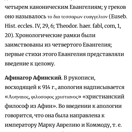
четырем каноническим Евангелиям; у греков
оно называлось το δια τεσσαρων ευαγγελιον (Euseb.
Hist. eccles. IV, 29, 6; Theodor. haer. fabl, com, 1,
20). Хронологические рамки были
заимствованы из четвертого Евангелия;
первые стихи этого Евангелия представляли
введение к целому.
Афинагор Афинский
. В рукописи,
восходящей к 914 г., апология надписывается
«Αυηναιος, φιλοσοφος χριστιανος» «христианский
философ из Афин». Во введении к апологии
говорится, что она была направлена к
императору Марку Аврелию и Коммоду, т. е.