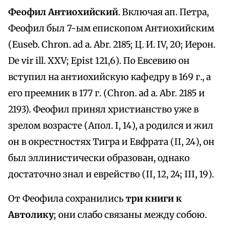
Феофил Антиохийский
. Включая ап. Петра,
Феофил был 7-ым епископом Антиохийским
(Euseb. Chron. ad a. Abr. 2185; Ц. И. IV, 20; Иерон.
De vir ill. XXV; Epist 121,6). По Евсевию он
вступил на антиохийскую кафедру в 169 г., а
его преемник в 177 г. (Chron. ad a. Abr. 2185 и
2193). Феофил принял христианство уже в
зрелом возрасте (Апол. I, 14), а родился и жил
он в окрестностях Тигра и Евфрата (II, 24), он
был эллинистически образован, однако
достаточно знал и еврейство (II, 12, 24; III, 19).
От Феофила сохранились
три книги к
Автолику
; они слабо связаны между собою.