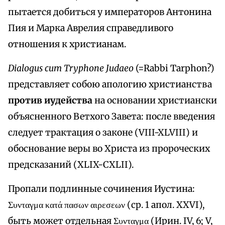
пытается добиться у императоров Антонина
Пия и Марка Аврелия справедливого
отношения к христианам.
Dialogus cum Tryphone Judaeo
(=Rabbi Tarphon?)
представляет собою апологию христианства
против иудейства
на основании христиански
объясненного Ветхого Завета: после введения
следует трактация о законе (VIII-XLVIII) и
обоснование веры во Христа из пророческих
предсказаний (XLIX-CXLII).
Пропали подлинные сочинения Иустина:
Συνταγμα κατά πασων αιρεσεων (cр. 1 апол. XXVI),
быть может отдeльная Συνταγμα (Ирин. IV, 6; V,