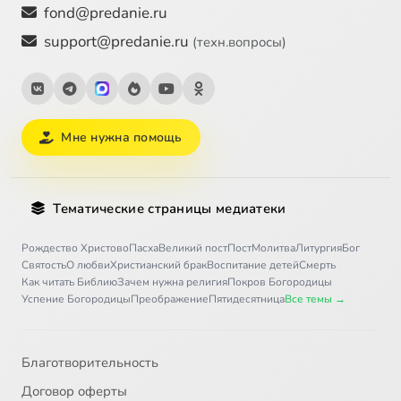
fond@predanie.ru
support@predanie.ru
(техн.вопросы)
Мне нужна помощь
Тематические страницы медиатеки
Рождество Христово
Пасха
Великий пост
Пост
Молитва
Литургия
Бог
Святость
О любви
Христианский брак
Воспитание детей
Смерть
Как читать Библию
Зачем нужна религия
Покров Богородицы
Успение Богородицы
Преображение
Пятидесятница
Все темы →
Благотворительность
Договор оферты