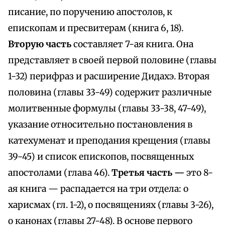
писание, по поручению апостолов, к
епископам и пресвитерам (книга 6, 18).
Вторую часть
составляет 7-ая книга. Она
представляет в своей первой половине (главы
1-32) перифраз и расширение Дидахэ. Вторая
половина (главы 33-49) содержит различные
молитвенные формулы (главы 33-38, 47-49),
указание относительно постановления в
катехуменат и преподания крещения (главы
39-45) и список епископов, посвященных
апостолами (глава 46).
Третья часть —
это 8-
ая книга — распадается на три отдела: о
харисмах (гл. 1-2), о посвящениях (главы 3-26),
о канонах (главы 27-48). В основе первого