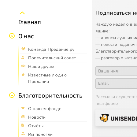
Подписаться н
Главная
Каждую неделю в в
ящике:
О нас
— анонсы лучших м
— новости подопеч
Команда Предание.ру
Благотворительного
— разговор о жизни
Попечительский совет
Наши друзья
Известные люди о
Предании
Благотворительность
Рассылки осуществ
платформе
О нашем фонде
Новости
Отчёты
Им помогли