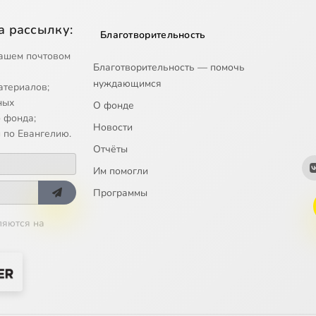
а рассылку:
Благотворительность
ашем почтовом
Благотворительность — помочь
нуждающимся
атериалов;
ных
О фонде
 фонда;
Новости
 по Евангелию.
Отчёты
Им помогли
Программы
ляются на