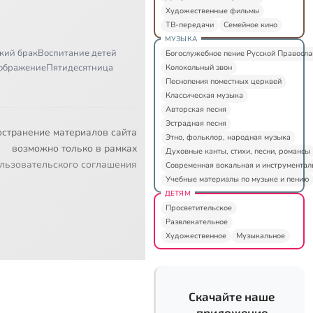
Художественные фильмы
ТВ-передачи
Семейное кино
МУЗЫКА
кий брак
Воспитание детей
Богослужебное пение Русской Правосл
ображение
Пятидесятница
Колокольный звон
Песнопения поместных церквей
Классическая музыка
Авторская песня
Эстрадная песня
остранение материалов сайта
Этно, фольклор, народная музыка
возможно только в рамках
Духовные канты, стихи, песни, романсы
льзовательского соглашения
Современная вокальная и инструментал
Учебные материалы по музыке и пению
ДЕТЯМ
Просветительское
Развлекательное
Художественное
Музыкальное
Скачайте наше
приложение