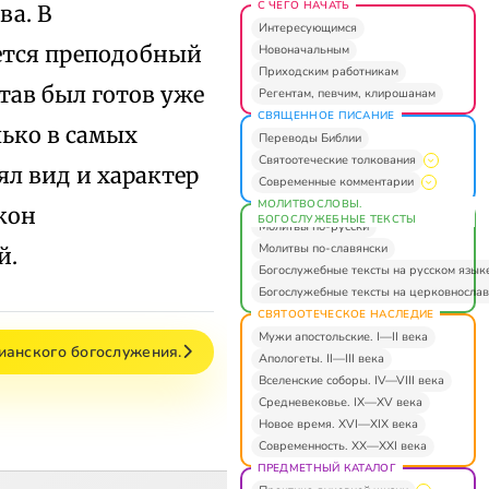
С ЧЕГО НАЧАТЬ
ва. В
Интересующимся
ется преподобный
Новоначальным
Приходским работникам
став был готов уже
Регентам, певчим, клирошанам
СВЯЩЕННОЕ ПИСАНИЕ
лько в самых
Переводы Библии
Святоотеческие толкования
ял вид и характер
Современные комментарии
МОЛИТВОСЛОВЫ.
кон
БОГОСЛУЖЕБНЫЕ ТЕКСТЫ
Молитвы по-русски
Молитвы по-славянски
й.
Богослужебные тексты на русском язык
Богослужебные тексты на церковнослав
СВЯТООТЕЧЕСКОЕ НАСЛЕДИЕ
Мужи апостольские. I—II века
ианского богослужения.
Апологеты. II—III века
Вселенские соборы. IV—VIII века
Средневековье. IX—XV века
Новое время. XVI—XIX века
Современность. XX—XXI века
ПРЕДМЕТНЫЙ КАТАЛОГ