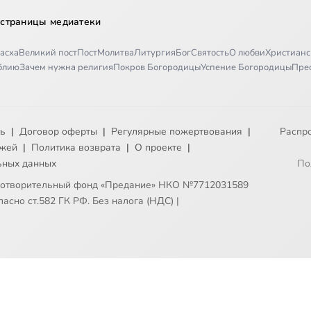
 страницы медиатеки
асха
Великий пост
Пост
Молитва
Литургия
Бог
Святость
О любви
Христианс
иблию
Зачем нужна религия
Покров Богородицы
Успение Богородицы
Пре
ть
|
Договор оферты
|
Регулярные пожертвования
|
Распр
ежей
|
Политика возврата
|
О проекте
|
ьных данных
По
готворительный фонд «Предание» НКО №7712031589
асно ст.582 ГК РФ. Без налога (НДС)
|