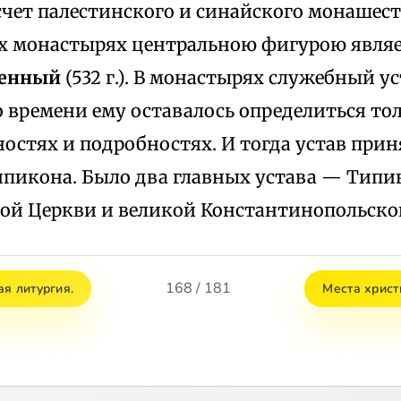
счет палестинского и синайского монашест
х монастырях центральною фигурою явля
щенный
(532 г.). В монастырях служебный у
ого времени ему оставалось определиться то
остях и подробностях. И тогда устав прин
ипикона. Было два главных устава — Типи
ой Церкви и великой Константинопольско
168 / 181
я литургия.
Места христ