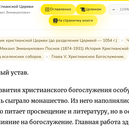
стианской Церкви
−
Оглавление
Целиком
125
аил Эммануилович
На страничку книги
ия христианской Церкви (до разделения Церквей — 1054 г.)
Ч
Михаил Эммануилович Поснов (1874-1931) История Христианской
д вселенских соборов.
Глава V. Христианское Богослужение.
ый устав.
азвития христианского богослужения особ
ь сыграло монашество. Из него наполняли
о питает просвещение и литературу, но в 
лияние на богослужение. Главная работа з