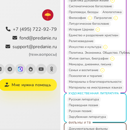
Практика духовной жизни
Систематическое богословие
Проповеди, беседы
Апологетика
Философия
Патрология
Литургическое богословие
+7 (495) 722-92-79
История Церкви
Единство и разделения христиан
fond@predanie.ru
Религиоведение
support@predanie.ru
Искусство и культура
Политика. Экономика. Общество. Публи
(техн.вопросы)
Жития святых, биографии
Мемуары, дневники, письма
Семья и воспитание
Психология и терапия
Материалы о благотворительности
Мне нужна помощь
Материалы на иностранных языках
ХУДОЖЕСТВЕННАЯ ЛИТЕРАТУРА
Русская литература
Переводная поэзия
Русская поэзия
Зарубежная литература
ФИЛЬМЫ И ТВ
Документальные фильмы