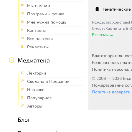
Мы помним
Тематические
Программы фонда
Мне нужна помощь
Рождество Христово
П
Смерть
Как читать Б
Контакты
Все темы →
Все платежи
Реквизиты
Благотворительнос
Медиатека
Безопасность плат
Политика персонал
Лекторий
© 2008 — 2026 Бла
Сделано в Предании
Пожертвование согл
Новинки
Политика возврата
Популярное
Авторы
Блог