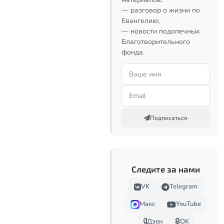
— разговор о жизни по
Евангелию;
— новости подопечных
Благотворительного
фонда.
Подписаться
Следите за нами
VK
Telegram
Макс
YouTube
Дзен
OK