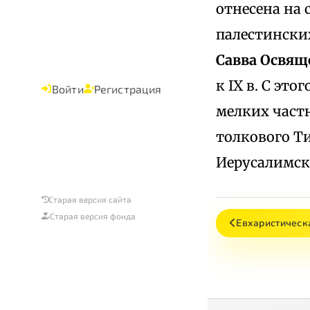
отнесена на 
палестински
Савва Освя
к IX в. С эт
Войти
Регистрация
мелких частн
толкового Т
Иерусалимск
Старая версия сайта
Старая версия фонда
Евхаристическа