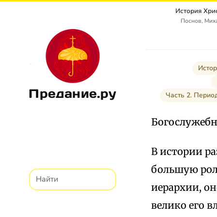
История Хри
Поснов, Мих
Истор
Предание.ру
Часть 2. Перио
Богослужебн
В истории р
большую рол
иерархии, он
велико его в