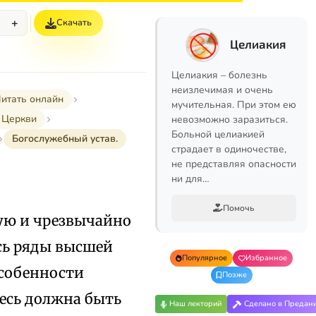
+
Скачать
%
Целиакия
Целиакия – болезнь
неизлечимая и очень
итать онлайн
мучительная. При этом ею
 Церкви
невозможно заразиться.
Больной целиакией
Богослужебный устав.
страдает в одиночестве,
не представляя опасности
ни для…
Помочь
ую и чрезвычайно
сь ряды высшей
Популярное
Избранное
особенности
Позже
десь должна быть
Наш лекторий
Сделано в Предан