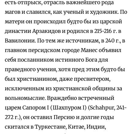
есть отпрыск, отрасль важнейшего рода
магов и славился, как ученый и художник. По
матери он происходил будто бы из царской
династии Арзакидов и родился в 215-216 г. в
Вавилонии. По тем же источникам, в 240 г., в
главном персидском городе Манес объявил
себя посланником истинного Бога для
праведного учения, хотя пред этим будто бы
был христианином, даже пресвитером,
исключенным из христианской общины за
вольномыслие. Враждебно встреченный
царем Сапoром I (Шахпуром I) (Schahpur, 241-
272 г.), он оставил Персию и долгие годы
скитался в Туркестане, Китае, Индии,