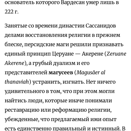
основатель которого Вардесан умер лишь в
222 г.
Занятые со времени династии Сассанидов
делами восстановления религии в прежнем
блеске, персидские маги решили признавать
единый принцип Церуане — Акерене (
Zeruane
Akerепе
), а грубый дуализм и его
представителей
магусеев
(
Magusäer al
thanaviah
) устранить, изгнать. Нет ничего
удивительного в том, что при этом могли
найтись люди, которые иначе понимали
реставрацию или реформацию религии,
убежденные, что предлагаемый ими опыт
есть единственно правильный и истинный. В