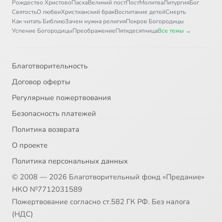
Рождество Христово
Пасха
Великий пост
Пост
Молитва
Литургия
Бог
Святость
О любви
Христианский брак
Воспитание детей
Смерть
Как читать Библию
Зачем нужна религия
Покров Богородицы
Успение Богородицы
Преображение
Пятидесятница
Все темы →
Благотворительность
Договор оферты
Регулярные пожертвования
Безопасность платежей
Политика возврата
О проекте
Политика персональных данных
© 2008 — 2026 Благотворительный фонд «Предание»
НКО №7712031589
Пожертвование согласно ст.582 ГК РФ. Без налога
(НДС)