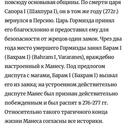
повсюду основывая общины. По смерти царя
Сапора I (Шахпура I), он в том же году (272г.)
вернулся в Персию. Царь Гормизда принял
его благосклонно и предоставил ему для
безопасности от жрецов один замок. Чрез два
года место умершего Гормизды занял Барам I
(Бахрам I) (Bahram I, Vararanes), враждебно
настроенный к Манесу. Под предлогом
диспута с магами, Барам I (Бахрам I) вызвал
его из замка; на устроенном действительно
диспуте Манес был признан действительно
побежденным и был распят в 276-277 гг.
Относительно такого трагичного конца
жизни Манеса согласны все историки.