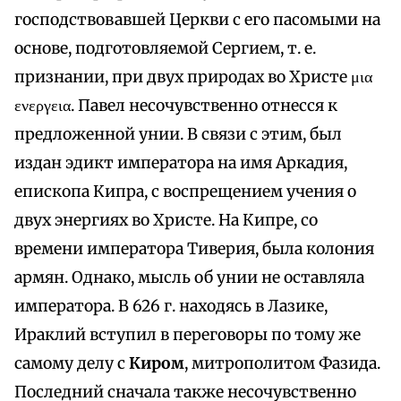
господствовавшей Церкви с его пасомыми на
основе, подготовляемой Сергием, т. е.
признании, при двух природах во Христе μια
ενεργεια. Павел несочувственно отнесся к
предложенной унии. В связи с этим, был
издан эдикт императора на имя Аркадия,
епископа Кипра, с воспрещением учения о
двух энергиях во Христе. На Кипре, со
времени императора Тиверия, была колония
армян. Однако, мысль об унии не оставляла
императора. В 626 г. находясь в Лазике,
Ираклий вступил в переговоры по тому же
самому делу с
Киром
, митрополитом Фазида.
Последний сначала также несочувственно