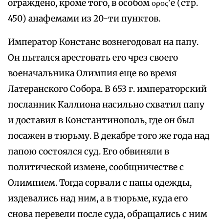
ограждено, кроме того, в особом ορος'e (стр.
450) анафемами из 20-ти пунктов.
Император Констанс вознегодовал на папу.
Он пытался арестовать его чрез своего
военачальника Олимпия еще во время
Латеранского Собора. В 653 г. императорский
посланник Каллиона насильно схватил папу
и доставил в Константинополь, где он был
посажен в тюрьму. В декабре того же года над
папою состоялся суд. Его обвиняли в
политической измене, сообщничестве с
Олимпием. Тогда сорвали с папы одежды,
издевались над ним, а в тюрьме, куда его
снова перевели после суда, обращались с ним