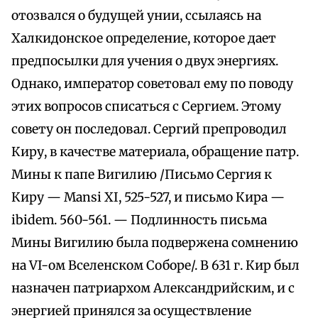
отозвался о будущей унии, ссылаясь на
Халкидонское определение, которое дает
предпосылки для учения о двух энергиях.
Однако, император советовал ему по поводу
этих вопросов списаться с Сергием. Этому
совету он последовал. Сергий препроводил
Киру, в качестве материала, обращение патр.
Мины к папе Вигилию /Письмо Сергия к
Киру — Mansi XI, 525-527, и письмо Кира —
ibidem. 560-561. — Подлинность письма
Мины Вигилию была подвержена сомнению
на VI-ом Вселенском Соборе/. В 631 г. Кир был
назначен патриархом Александрийским, и с
энергией принялся за осуществление