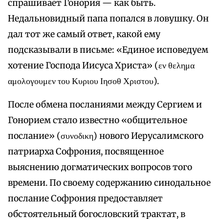
спрашивает Гонория — как быть.
Недальновидный папа попался в ловушку. Он
дал тот же самый ответ, какой ему
подсказывали в письме: «Единое исповедуем
хотение Господа Иисуса Христа» (εν θελημα
αμολογουμεν του Κυριου Ιησοθ Χριστου).
После обмена посланиями между Сергием и
Гонорием стало известно «общительное
послание» (συνοδικη) нового Иерусалимского
патриарха Софрония, посвященное
выяснению догматических вопросов того
времени. По своему содержанию синодальное
послание Софрония предоставляет
обстоятельный богословский трактат, в