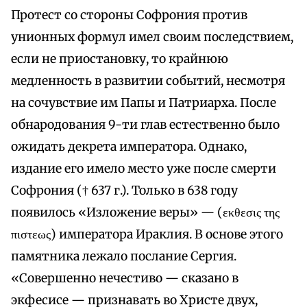
Протест со стороны Софрония против
унионных формул имел своим последствием,
если не приостановку, то крайнюю
медленность в развитии событий, несмотря
на сочувствие им Папы и Патриарха. После
обнародования 9-ти глав естественно было
ожидать декрета императора. Однако,
издание его имело место уже после смерти
Софрония († 637 г.). Только в 638 году
появилось «Изложение веры» — (εκθεσις της
πιστεως) императора Ираклия. В основе этого
памятника лежало послание Сергия.
«Совершенно нечестиво — сказано в
экфесисе — признавать во Христе двух,