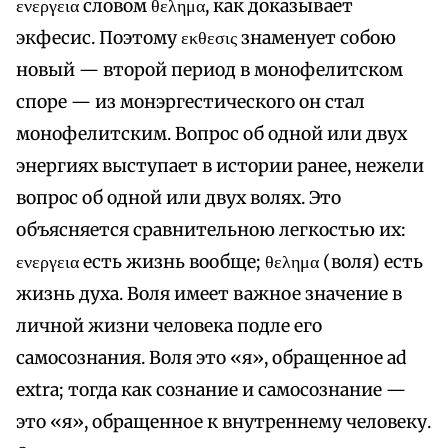
ενεργεια словом θελημα, как доказывает
экфесис. Поэтому εκθεσις знаменует собою
новый — второй период в монофелитском
споре — из монэргестического он стал
монофелитским. Вопрос об одной или двух
энергиях выступает в истории ранее, нежели
вопрос об одной или двух волях. Это
объясняется сравнительною легкостью их:
ενεργεια есть жизнь вообще; θελημα (воля) есть
жизнь духа. Воля имеет важное значение в
личной жизни человека подле его
самосознания. Воля это «я», обращенное ad
extra; тогда как сознание и самосознание —
это «я», обращенное к внутреннему человеку.