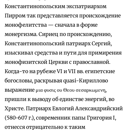
Константинопольским экспатриархом
Пирром так представляется происхождение
монофелитства — сначала в форме
монергизма. Сириец по происхождению,
Константинопольский патриарх Сергий,
изыскивал средства и пути для примирения
монофизитской Церкви с православной.
Когда-то на рубеже VI и VII вв. египетские
богословы, раскрывая quasi-Кириллово
выражение μια φυσις ου Θεου σεσαρκωμενη,
пришли к выводу об единстве энергий, во
Христе. Патриарх Евлогий Александрийский
(580-607 г.), современник папы Григория I,
отнесся отрицательно к таким