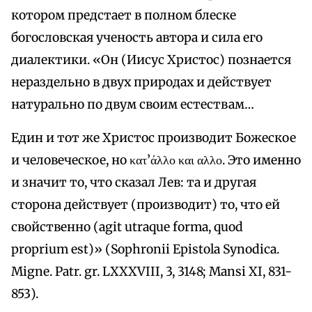
котором предстает в полном блеске
богословская ученость автора и сила его
диалектики. «Он (Иисус Христос) познается
нераздельно в двух природах и действует
натурально по двум своим естествам…
Един и тот же Христос производит Божеское
и человеческое, но κατ’άλλο και αλλο. Это именно
и значит то, что сказал Лев: та и другая
сторона действует (производит) то, что ей
свойственно (agit utraque forma, quod
proprium est)» (Sophronii Epistola Synodica.
Migne. Patr. gr. LXXXVIII, 3, 3148; Mansi XI, 831-
853).