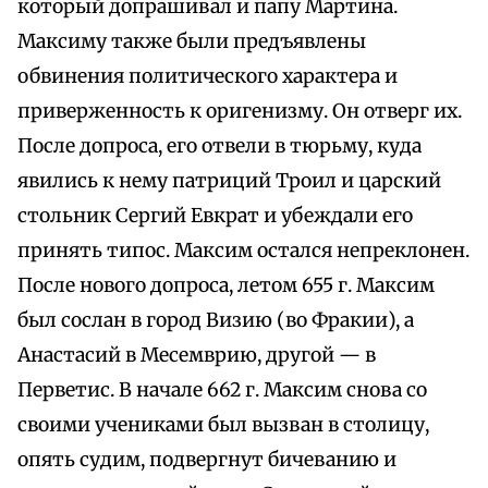
который допрашивал и папу Мартина.
Максиму также были предъявлены
обвинения политического характера и
приверженность к оригенизму. Он отверг их.
После допроса, его отвели в тюрьму, куда
явились к нему патриций Троил и царский
стольник Сергий Евкрат и убеждали его
принять типос. Максим остался непреклонен.
После нового допроса, летом 655 г. Максим
был сослан в город Визию (во Фракии), а
Анастасий в Месемврию, другой — в
Перветис. В начале 662 г. Максим снова со
своими учениками был вызван в столицу,
опять судим, подвергнут бичеванию и