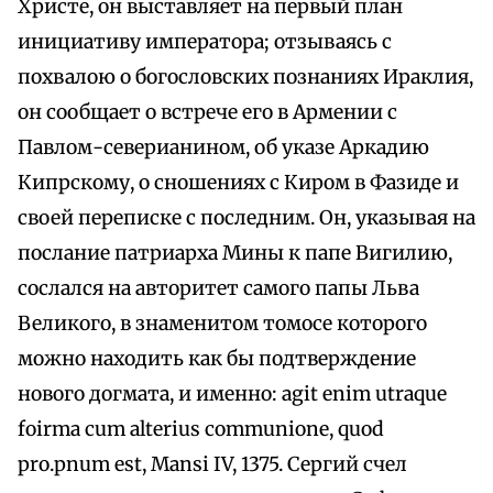
Христе, он выставляет на первый план
инициативу императора; отзываясь с
похвалою о богословских познаниях Ираклия,
он сообщает о встрече его в Армении с
Павлом-северианином, об указе Аркадию
Кипрскому, о сношениях с Киром в Фазиде и
своей переписке с последним. Он, указывая на
послание патриарха Мины к папе Вигилию,
сослался на авторитет самого папы Льва
Великого, в знаменитом томосе которого
можно находить как бы подтверждение
нового догмата, и именно: agit enim utraque
foirma cum alterius communione, quod
pro.pnum est, Mansi IV, 1375. Сергий счел