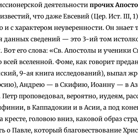
иссионерской деятельности
прочих Апосто
звестий, что даже Евсевий (Цер. Ист. III, 
 и с характером неуверенности. Он знает 
я данных сведений — это 3-ий том истолк
 Вот его слова: «Св. Апостолы и ученики 
о всей вселенной. Фоме, как говорит пред
ский, 9-ая книга исследований), выпал жр
сию), Андрею — в Скифию, Иоанну — в Ази
. Петр проповедовал, вероятно, иудеям, рас
ифинии, в Каппадокии и в Асии, а под конец
а кресте, головою вниз, каковой образ стр
ть о Павле, который благовествование Хрис