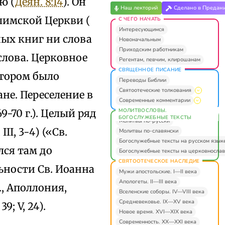
ю (
Деян. 8:14
). Он
Наш лекторий
Сделано в Предан
лимской Церкви (
С ЧЕГО НАЧАТЬ
Интересующимся
ных книг ни слова
Новоначальным
Приходским работникам
слова. Церковное
Регентам, певчим, клирошанам
СВЯЩЕННОЕ ПИСАНИЕ
отором было
Переводы Библии
Святоотеческие толкования
не. Переселение в
Современные комментарии
МОЛИТВОСЛОВЫ.
-70 г.). Целый ряд
БОГОСЛУЖЕБНЫЕ ТЕКСТЫ
Молитвы по-русски
I, 3-4) («Св.
Молитвы по-славянски
Богослужебные тексты на русском язык
лся там до
Богослужебные тексты на церковнослав
СВЯТООТЕЧЕСКОЕ НАСЛЕДИЕ
льности Св. Иоанна
Мужи апостольские. I—II века
Апологеты. II—III века
., Аполлония,
Вселенские соборы. IV—VIII века
Средневековье. IX—XV века
9; V, 24).
Новое время. XVI—XIX века
Современность. XX—XXI века