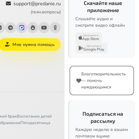
Скачайте наше
support@predanie.ru
приложение
(техн.вопросы)
Слушайте аудио и
смотрите видео офлайн
Загрузите в
App Store
Мне нужна помощь
Доступно в
Google Play
Благотворительность
— помочь
нуждающимся
Подписаться на
кий брак
Воспитание детей
рассылку
ображение
Пятидесятница
Каждую неделю в вашем
почтовом ящике: