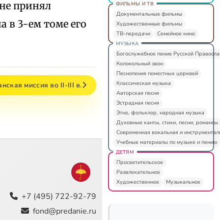
оне принял
ФИЛЬМЫ И ТВ
Документальные фильмы
а в 3-ем томе его
Художественные фильмы
ТВ-передачи
Семейное кино
МУЗЫКА
Богослужебное пение Русской Правосл
Колокольный звон
Песнопения поместных церквей
Классическая музыка
нская миссия во II-III в.
Авторская песня
Эстрадная песня
Этно, фольклор, народная музыка
Духовные канты, стихи, песни, романсы
Современная вокальная и инструментал
Учебные материалы по музыке и пению
ДЕТЯМ
Просветительское
Развлекательное
Художественное
Музыкальное
+7 (495) 722-92-79
fond@predanie.ru