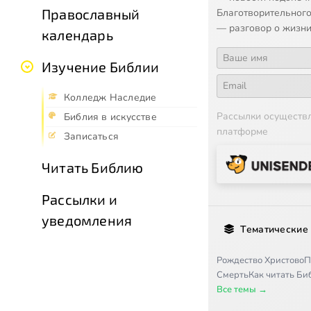
Православный
Благотворительного
— разговор о жизни
календарь
Изучение Библии
Колледж Наследие
Рассылки осуществ
Библия в искусстве
платформе
Записаться
Читать Библию
Рассылки и
уведомления
Тематические
Рождество Христово
П
Смерть
Как читать Б
Все темы →