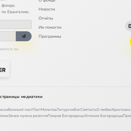
О фонде
 фонда;
Новости
 по Евангелию.
Отчёты
Им помогли
Программы
ляются на
 страницы медиатеки
асха
Великий пост
Пост
Молитва
Литургия
Бог
Святость
О любви
Христианс
иблию
Зачем нужна религия
Покров Богородицы
Успение Богородицы
Пре