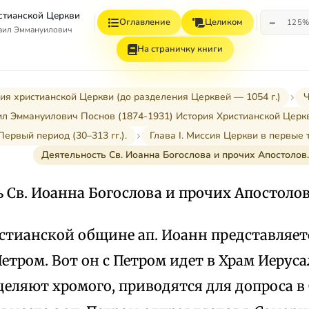
стианской Церкви
−
Оглавление
Целиком
125
аил Эммануилович
На страничку книги
ия христианской Церкви (до разделения Церквей — 1054 г.)
Ч
л Эммануилович Поснов (1874-1931) История Христианской Церк
Первый период (30–313 гг.).
Глава I. Миссия Церкви в первые т
Деятельность Св. Иоанна Богослова и прочих Апостолов.
 Св. Иоанна Богослова и прочих Апостолов
истианской общине ап. Иоанн представляе
 Петром. Вот он с Петром идет в Храм Иеру
еляют хромого, приводятся для допроса в