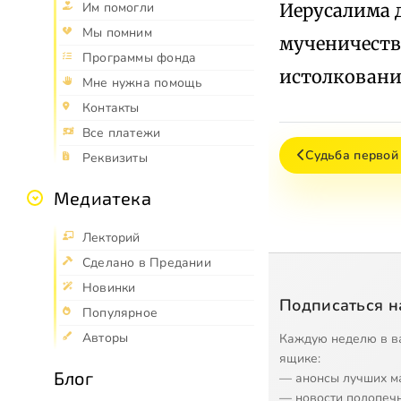
Иерусалима 
Им помогли
Мы помним
мученичество
Программы фонда
истолковани
Мне нужна помощь
Контакты
Все платежи
Судьба первой
Реквизиты
Медиатека
Лекторий
Сделано в Предании
Новинки
Подписаться н
Популярное
Авторы
Каждую неделю в в
ящике:
Блог
— анонсы лучших м
— новости подопеч