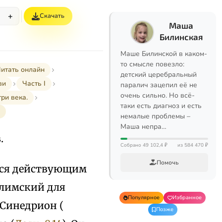
+
Скачать
%
Маша
Билинская
Маше Билинской в каком-
то смысле повезло:
итать онлайн
детский церебральный
ви
Часть I
паралич зацепил её не
очень сильно. Но всё-
ри века.
таки есть диагноз и есть
немалые проблемы –
Маша непра…
.
Собрано 49 102,4 ₽
из 584 470 ₽
Помочь
тся действующим
салимский для
Популярное
Избранное
 Синедрион (
Позже