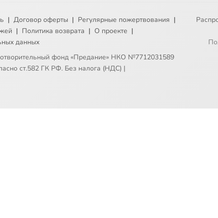
ть
|
Договор оферты
|
Регулярные пожертвования
|
Распр
ежей
|
Политика возврата
|
О проекте
|
ьных данных
По
готворительный фонд «Предание» НКО №7712031589
асно ст.582 ГК РФ. Без налога (НДС)
|