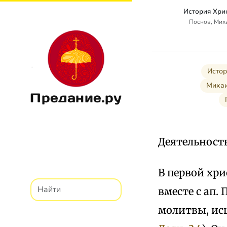
История Хри
Поснов, Мих
Истор
Михаи
Предание.ру
Деятельность
В первой хр
вместе с ап.
молитвы, исц