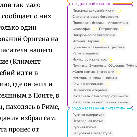
лов
так мало
ПРЕДМЕТНЫЙ КАТАЛОГ
Практика духовной жизни
1) сообщает о них
Систематическое богословие
Проповеди, беседы
Апологетика
только один
Философия
Патрология
Литургическое богословие
ований Оригена на
История Церкви
Единство и разделения христиан
Спасителя нашего
Религиоведение
Искусство и культура
ание (Климент
Политика. Экономика. Общество. Публи
ебий идти в
Жития святых, биографии
Мемуары, дневники, письма
ю, где он жил и
Семья и воспитание
Психология и терапия
сеянным в Понте, в
Материалы о благотворительности
Материалы на иностранных языках
, находясь в Риме,
ХУДОЖЕСТВЕННАЯ ЛИТЕРАТУРА
Русская литература
адания избрал сам.
Переводная поэзия
Русская поэзия
та пронес от
Зарубежная литература