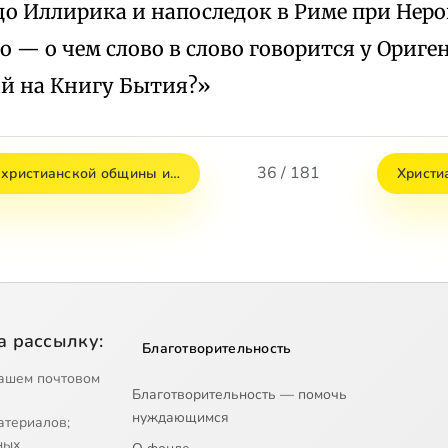
до Иллирика и напоследок в Риме при Нер
 — о чем слово в слово говорится у Ориген
й на Книгу Бытия?»
36 / 181
 христианской общины и…
Христиа
а рассылку:
Благотворительность
ашем почтовом
Благотворительность — помочь
нуждающимся
атериалов;
ных