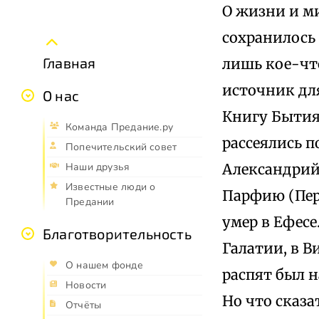
О жизни и м
сохранилось и
Главная
лишь кое-что
источник дл
О нас
Книгу Бытия.
Команда Предание.ру
рассеялись п
Попечительский совет
Александрий
Наши друзья
Известные люди о
Парфию (Пер
Предании
умер в Ефесе
Благотворительность
Галатии, в В
О нашем фонде
распят был н
Новости
Но что сказа
Отчёты