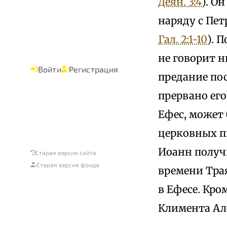
Деян. 3:4
). О
наряду с Пе
Гал. 2:1-10
). 
не говорит н
Войти
Регистрация
предание пос
прервано его
Ефес, может 
церковных пи
Иоанн получи
Старая версия сайта
Старая версия фонда
времени Трая
в Ефесе. Кро
Климента Алекс