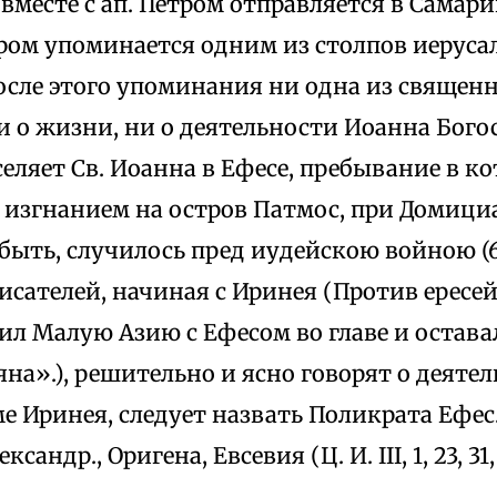
н вместе с ап. Петром отправляется в Самари
тром упоминается одним из столпов иеруса
После этого упоминания ни одна из священ
и о жизни, ни о деятельности Иоанна Бого
еляет Св. Иоанна в Ефесе, пребывание в к
 изгнанием на остров Патмос, при Домициа
быть, случилось пред иудейскою войною (69
сателей, начиная с Иринея (Против ересей II
л Малую Азию с Ефесом во главе и остава
на».), решительно и ясно говорят о деяте
ме Иринея, следует назвать Поликрата Ефес
андр., Оригена, Евсевия (Ц. И. III, 1, 23, 31, 3