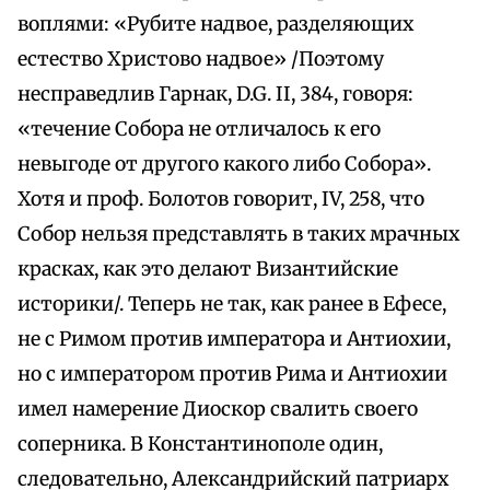
воплями: «Рубите надвое, разделяющих
естество Христово надвое» /Поэтому
несправедлив Гарнак, D.G. II, 384, говоря:
«течение Собора не отличалось к его
невыгоде от другого какого либо Собора».
Хотя и проф. Болотов говорит, IV, 258, что
Собор нельзя представлять в таких мрачных
красках, как это делают Византийские
историки/. Теперь не так, как ранее в Ефесе,
не с Римом против императора и Антиохии,
но с императором против Рима и Антиохии
имел намерение Диоскор свалить своего
соперника. В Константинополе один,
следовательно, Александрийский патриарх