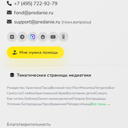
+7 (495) 722-92-79
fond@predanie.ru
support@predanie.ru
(техн.вопросы)
Мне нужна помощь
Тематические страницы медиатеки
Рождество Христово
Пасха
Великий пост
Пост
Молитва
Литургия
Бог
Святость
О любви
Христианский брак
Воспитание детей
Смерть
Как читать Библию
Зачем нужна религия
Покров Богородицы
Успение Богородицы
Преображение
Пятидесятница
Все темы →
Благотворительность