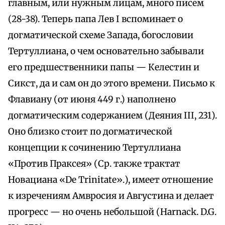
главным, или нужным лицам, много писем
(28-38). Теперь папа Лев I вспоминает о
догматической схеме Запада, богословии
Тертуллиана, о чем основательно забывали
его предшественники папы — Келестин и
Сикст, да и сам он до этого времени. Письмо к
Флавиану (от июня 449 г.) наполнено
догматическим содержанием (Деяния III, 231).
Оно близко стоит по догматической
концепции к сочинению Тертуллиана
«Против Праксея» (Ср. также трактат
Новациана «De Trinitate».), имеет отношение
к изречениям Амвросия и Августина и делает
прогресс — но очень небольшой (Harnack. D.G.