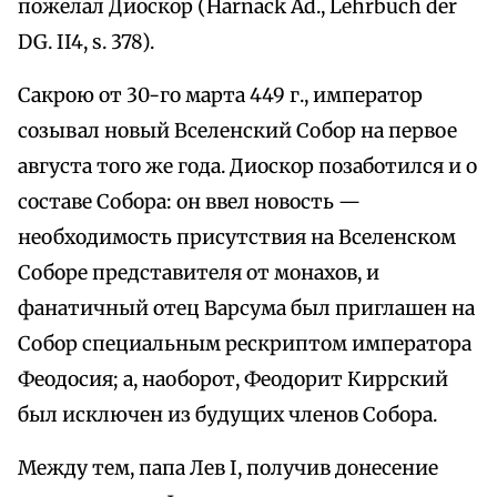
пожелал Диоскор (Harnack Ad., Lehrbuch der
DG. II4, s. 378).
Сакрою от 30-го марта 449 г., император
созывал новый Вселенский Собор на первое
августа того же года. Диоскор позаботился и о
составе Собора: он ввел новость —
необходимость присутствия на Вселенском
Соборе представителя от монахов, и
фанатичный отец Варсума был приглашен на
Собор специальным рескриптом императора
Феодосия; а, наоборот, Феодорит Киррский
был исключен из будущих членов Собора.
Между тем, папа Лев I, получив донесение