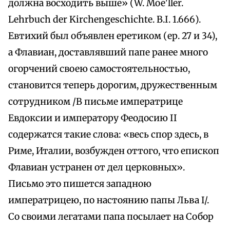
должна восходить выше» (W. Moe'ller.
Lehrbuch der Kirchengeschichte. B.I. 1.666).
Евтихий был объявлен еретиком (ер. 27 и 34),
а Флавиан, доставлявший папе ранее много
огорчений своею самостоятельностью,
становится теперь дорогим, дружественным
сотрудником /В письме императрице
Евдоксии и императору Феодосию II
содержатся такие слова: «весь спор здесь, в
Риме, Италии, возбужден оттого, что епископ
Флавиан устранен от дел церковных».
Письмо это пишется западною
императрицею, по настоянию папы Льва I/.
Со своими легатами папа посылает на Собор