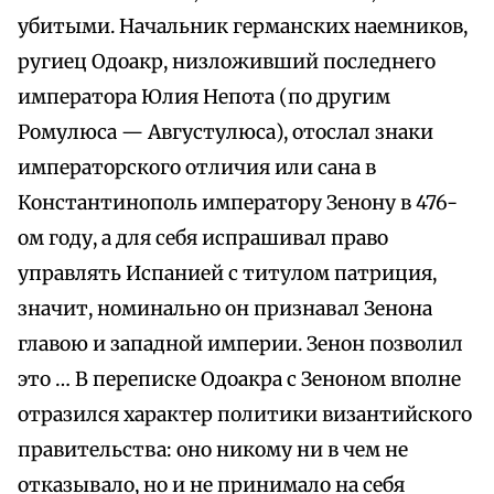
убитыми. Начальник германских наемников,
ругиец Одоакр, низложивший последнего
императора Юлия Непота (по другим
Ромулюса — Августулюса), отослал знаки
императорского отличия или сана в
Константинополь императору Зенону в 476-
ом году, а для себя испрашивал право
управлять Испанией с титулом патриция,
значит, номинально он признавал Зенона
главою и западной империи. Зенон позволил
это … В переписке Одоакра с Зеноном вполне
отразился характер политики византийского
правительства: оно никому ни в чем не
отказывало, но и не принимало на себя