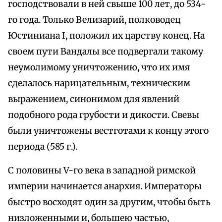
господствовали в ней свыше 100 лет, до 534-
го года. Только Велизарий, полководец
Юстиниана I, положил их царству конец. На
своем пути Вандалы все подвергали такому
неумолимому уничтожению, что их имя
сделалось нарицательным, техническим
выражением, синонимом для явлений
подобного рода грубости и дикости. Свевы
были уничтожены вестготами к концу этого
периода (585 г.).
С половины V-го века в западной римской
империи начинается анархия. Императоры
быстро восходят один за другим, чтобы быть
низложенными и, большею частью,