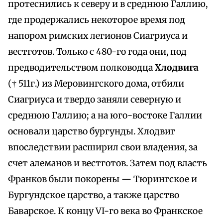
протеснились к северу и в среднюю Галлию,
где продержались некоторое время под
напором римских легионов Сиагриуса и
вестготов. Только с 480-го года они, под
предводительством полководца
Хлодвига
(† 511г.) из Меровингского дома, отбили
Сиагриуса и твердо заняли северную и
среднюю Галлию; а на юго-востоке Галлии
основали царство бургунды. Хлодвиг
впоследствии расширил свои владения, за
счет алеманов и вестготов. Затем под власть
Франков были покорены — Тюрингское и
Бургундское царство, а также царство
Баварское. К концу VI-го века во Франкское