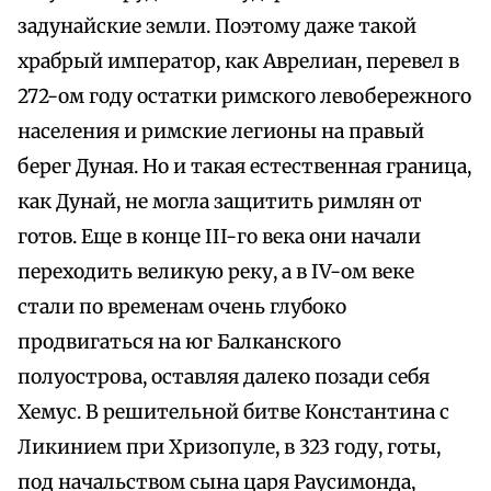
задунайские земли. Поэтому даже такой
храбрый император, как Аврелиан, перевел в
272-ом году остатки римского левобережного
населения и римские легионы на правый
берег Дуная. Но и такая естественная граница,
как Дунай, не могла защитить римлян от
готов. Еще в конце III-го века они начали
переходить великую реку, а в IV-ом веке
стали по временам очень глубоко
продвигаться на юг Балканского
полуострова, оставляя далеко позади себя
Хемус. В решительной битве Константина с
Ликинием при Хризопуле, в 323 году, готы,
под начальством сына царя Раусимонда,