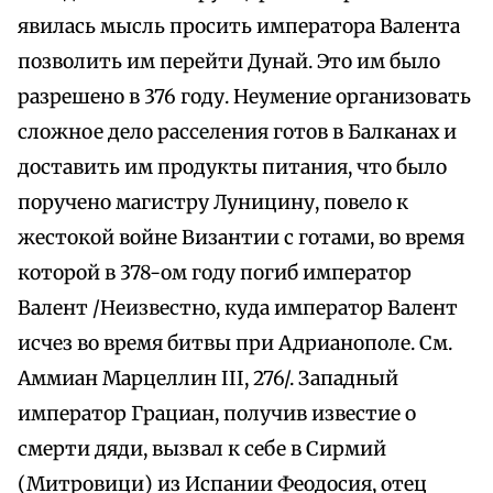
явилась мысль просить императора Валента
позволить им перейти Дунай. Это им было
разрешено в 376 году. Неумение организовать
сложное дело расселения готов в Балканах и
доставить им продукты питания, что было
поручено магистру Луницину, повело к
жестокой войне Византии с готами, во время
которой в 378-ом году погиб император
Валент /Неизвестно, куда император Валент
исчез во время битвы при Адрианополе. См.
Аммиан Марцеллин III, 276/. Западный
император Грациан, получив известие о
смерти дяди, вызвал к себе в Сирмий
(Митровици) из Испании Феодосия, отец