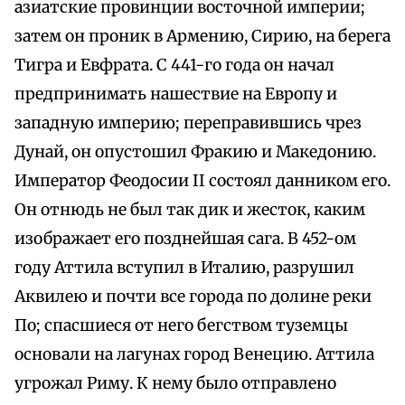
азиатские провинции восточной империи;
затем он проник в Армению, Сирию, на берега
Тигра и Евфрата. С 441-го года он начал
предпринимать нашествие на Европу и
западную империю; переправившись чрез
Дунай, он опустошил Фракию и Македонию.
Император Феодосии II состоял данником его.
Он отнюдь не был так дик и жесток, каким
изображает его позднейшая сага. В 452-ом
году Аттила вступил в Италию, разрушил
Аквилею и почти все города по долине реки
По; спасшиеся от него бегством туземцы
основали на лагунах город Венецию. Аттила
угрожал Риму. К нему было отправлено