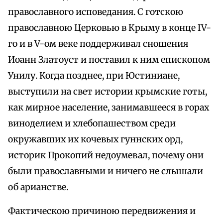
православного исповедания. С готскою
православною Церковью в Крыму в конце IV-
го и в V-ом веке поддерживал сношения
Иоанн Златоуст и поставил к ним епископом
Унилу. Когда позднее, при Юстиниане,
выступили на свет истории крымские готы,
как мирное население, занимавшееся в горах
виноделием и хлебопашеством среди
окружавших их кочевых гуннских орд,
историк Прокопий недоумевал, почему они
были православными и ничего не слышали
об арианстве.
Фактическою причиною передвижения и