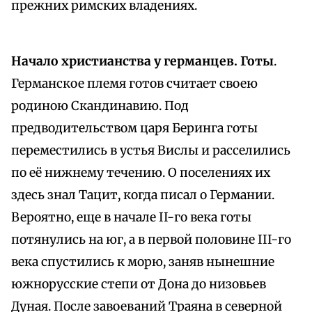
прежних римских владениях.
Начало христианства у германцев. Готы
.
Германское племя готов считает своею
родиною Скандинавию. Под
предводительством царя Беринга готы
переместились в устья Вислы и расселились
по её нижнему течению. О поселениях их
здесь знал Тацит, когда писал о Германии.
Вероятно, еще в начале II-го века готы
потянулись на юг, а в первой половине III-го
века спустились к морю, заняв нынешние
южнорусские степи от Дона до низовьев
Дуная. После завоеваний Траяна в северной