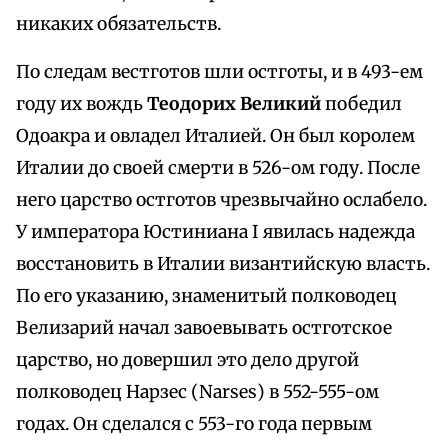
никаких обязательств.
По следам вестготов шли остготы, и в 493-ем
году их вождь
Теодорих Великий
победил
Одоакра и овладел Италией. Он был королем
Италии до своей смерти в 526-ом году. После
него царство остготов чрезвычайно ослабело.
У императора Юстиниана I явилась надежда
восстановить в Италии византийскую власть.
По его указанию, знаменитый полководец
Велизарий начал завоевывать остготское
царство, но довершил это дело другой
полководец Нарзес (Narses) в 552-555-ом
годах. Он сделался с 553-го года первым