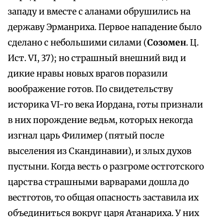
западу и вместе с аланами обрушились на
державу Эрманриха. Первое нападение было
сделано с небольшими силами (
Созомен
. Ц.
Ист. VI, 37); но страшный внешний вид и
дикие нравы новых врагов поразили
воображение готов. По свидетельству
историка VI-го века Иордана, готы признали
в них порождение ведьм, которых некогда
изгнал царь Филимер (пятый после
выселения из Скандинавии), и злых духов
пустыни. Когда весть о разгроме остготского
царства страшными варварами дошла до
вестготов, то общая опасность заставила их
объединиться вокруг царя Атанариха. У них