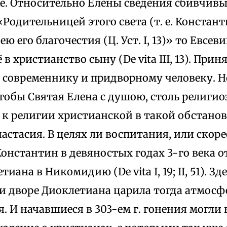
е. Относительно Елены сведения сбивчивы
«Родительницей этого света (т. е. Констант
ю его благочестия (Ц. Уст. I, 13)» то Евсе
в христианство сыну (De vita III, 13). Прин
к современнику и придворному человеку. Н
тобы Святая Елена с душою, столь религио
к религии христианской в такой обстанов
астасия. В целях ли воспитания, или скоре
онстантин в девяностых годах 3-го века о
иана в Никомидию (De vita I, 19; II, 51). Зд
ри дворе Диоклетиана царила тогда атмосф
. И начавшиеся в 303-ем г. гонения могли