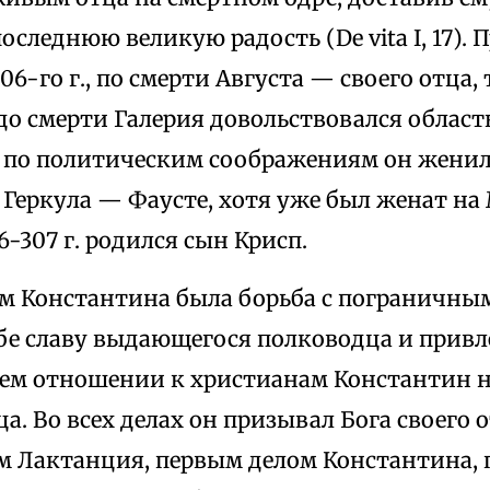
следнюю великую радость (De vita I, 17).
06-го г., по смерти Августа — своего отца,
до смерти Галерия довольствовался област
 и по политическим соображениям он женил
Геркула — Фаусте, хотя уже был женат на
6-307 г. родился сын Крисп.
м Константина была борьба с пограничным
бе славу выдающегося полководца и привле
воем отношении к христианам Константин 
. Во всех делах он призывал Бога своего отца 
ам Лактанция, первым делом Константина, 