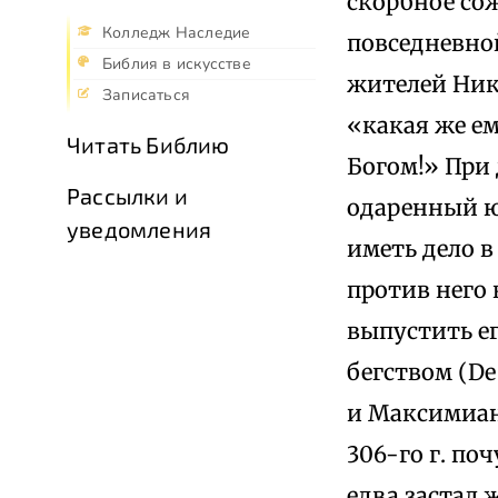
скорбное сож
Колледж Наследие
повседневно
Библия в искусстве
жителей Нико
Записаться
«какая же ем
Читать Библию
Богом!» При 
Рассылки и
одаренный ю
уведомления
иметь дело 
против него 
выпустить е
бегством (De 
и Максимиана
306-го г. по
едва застал 