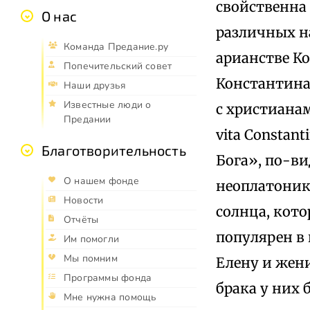
свойственна
О нас
различных н
Команда Предание.ру
арианстве К
Попечительский совет
Константина
Наши друзья
Известные люди о
с христианам
Предании
vita Constant
Благотворительность
Бога», по-ви
О нашем фонде
неоплатоник
Новости
солнца, кот
Отчёты
популярен в
Им помогли
Мы помним
Елену и жен
Программы фонда
брака у них 
Мне нужна помощь