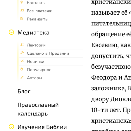
христиански
Контакты
Все платежи
называет её 
Реквизиты
питательнице
Медиатека
обращение её 
Евсевию, ка
Лекторий
Сделано в Предании
допустить, ч
Новинки
безучастною 
Популярное
Феодора и Ан
Авторы
заложника, К
Блог
двору Диоклет
Православный
10-ти лет. П
календарь
христианская
Изучение Библии