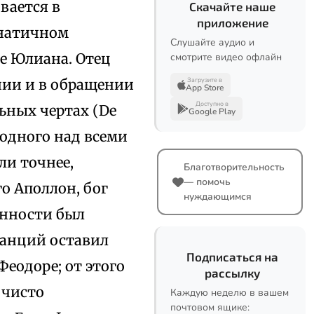
вается в
Скачайте наше
приложение
анатичном
Слушайте аудио и
е Юлиана. Отец
смотрите видео офлайн
нии и в обращении
Загрузите в
App Store
Доступно в
ьных чертах (De
Google Play
ал одного над всеми
ли точнее,
Благотворительность
— помочь
о Аполлон, бог
нуждающимся
енности был
танций оставил
Подписаться на
еодоре; от этого
рассылку
 чисто
Каждую неделю в вашем
почтовом ящике: