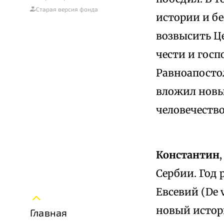
Старая версия фонда
истории и бе
возвысить Ц
чести и госп
Равноапостол
вложил новые
человечество
Константин
Сербии. Год 
Евсевий (De v
новый истори
Главная