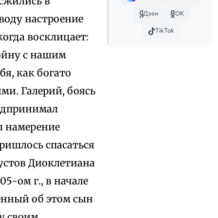
 сжились в
Дзен
OK
воду настроение
TikTok
когда восклицает:
войну с нашим
я, как богато
ми. Галерий, боясь
редпринимал
л намерение
ришлось спасаться
вгустов Диоклетиана
5-ом г., в начале
щенный об этом сын
му своим