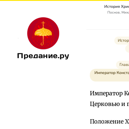
История Хри
Поснов, Мих
Истор
Предание.ру
Глав
Император Конста
Император К
Церковью и г
Положение Х