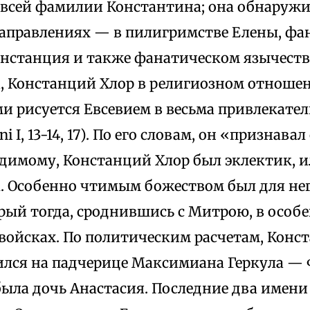
 всей фамилии Константина; она обнаружи
аправлениях — в пилигримстве Елены, ф
онстанция и также фанатическом язычеств
, Констанций Хлор в религиозном отноше
и рисуется Евсевием в весьма привлекател
ini I, 13-14, 17). По его словам, он «признав
димому, Констанций Хлор был эклектик, и
. Особенно чтимым божеством был для нег
орый тогда, сроднившись с Митрою, в особ
 войсках. По политическим расчетам, Конс
ился на падчерице Максимиана Геркула — Ф
была дочь Анастасия. Последние два имени