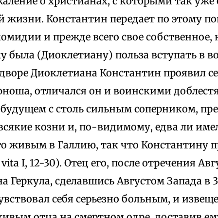
аление о христианах, с которыми так уже
й жизни. Константин передает по этому по
мидии и прежде всего свое собственное, 
у была (Диоклетиану) польза вступать в 
дворе Диоклетиана Константин проявил себ
ноша, отличался он и воинскими доблестя
в будущем с столь сильным соперником, п
всякие козни и, по-видимому, едва ли име
го живым в Галлию, так что Константину п
vita I, 12-30). Отец его, после отречения А
 Геркула, сделавшись Августом Запада в 30
чувствовал себя серьезно больным, и изве
живым отца на смертном одре, доставив е