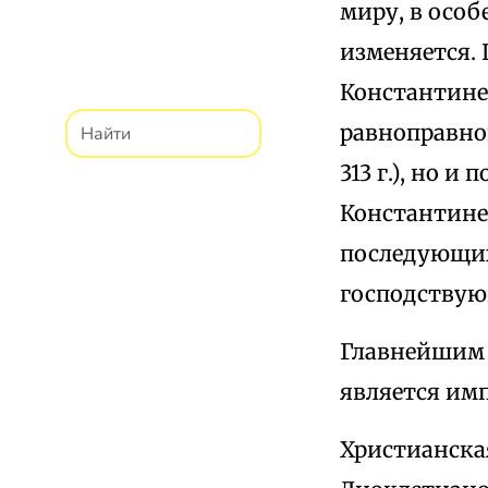
миру, в особ
изменяется. 
Константине 
равноправно
313 г.), но 
Константине,
последующих 
господству
Главнейшим 
является им
Христианска