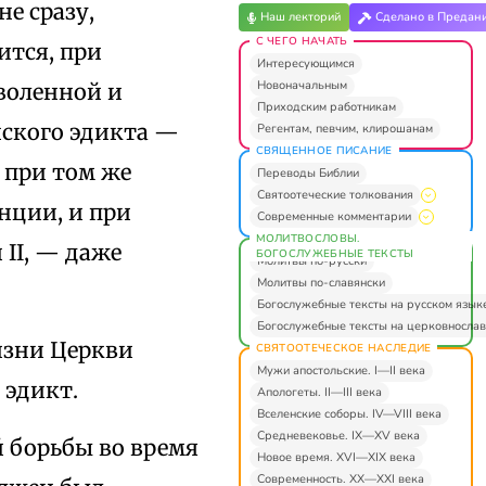
не сразу,
Наш лекторий
Сделано в Предан
С ЧЕГО НАЧАТЬ
ится, при
Интересующимся
Новоначальным
зволенной и
Приходским работникам
нского эдикта —
Регентам, певчим, клирошанам
СВЯЩЕННОЕ ПИСАНИЕ
 при том же
Переводы Библии
Святоотеческие толкования
нции, и при
Современные комментарии
МОЛИТВОСЛОВЫ.
II, — даже
БОГОСЛУЖЕБНЫЕ ТЕКСТЫ
Молитвы по-русски
Молитвы по-славянски
Богослужебные тексты на русском язык
Богослужебные тексты на церковнослав
изни Церкви
СВЯТООТЕЧЕСКОЕ НАСЛЕДИЕ
Мужи апостольские. I—II века
 эдикт.
Апологеты. II—III века
Вселенские соборы. IV—VIII века
Средневековье. IX—XV века
 борьбы во время
Новое время. XVI—XIX века
Современность. XX—XXI века