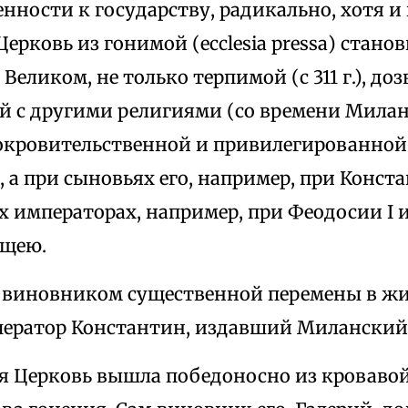
енности к государству, радикально, хотя и 
Церковь из гонимой (ecclesia pressa) станов
Великом, не только терпимой (с 311 г.), до
й с другими религиями (со времени Мила
и покровительственной и привилегированной
 а при сыновьях его, например, при Конста
императорах, например, при Феодосии I и 
ющею.
виновником существенной перемены в ж
ператор Константин, издавший Миланский
я Церковь вышла победоносно из кровавой