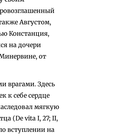
 Провозглашенный
 также Августом,
ью Констанция,
ся на дочери
 Минервине, от
и врагами. Здесь
к к себе сердце
наследовал мягкую
(De vita I, 27; II,
по вступлении на