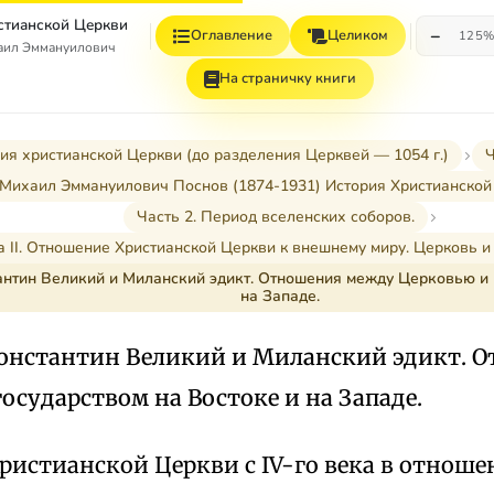
стианской Церкви
−
Оглавление
Целиком
125
аил Эммануилович
На страничку книги
ия христианской Церкви (до разделения Церквей — 1054 г.)
Ч
Михаил Эммануилович Поснов (1874-1931) История Христианской
Часть 2. Период вселенских соборов.
а II. Отношение Христианской Церкви к внешнему миру. Церковь и 
нтин Великий и Миланский эдикт. Отношения между Церковью и 
на Западе.
онстантин Великий и Миланский эдикт. 
осударством на Востоке и на Западе.
ристианской Церкви с IV-го века в отнош