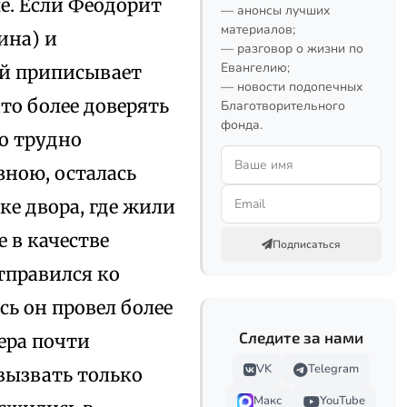
е. Если Феодорит
— анонсы лучших
материалов;
ина) и
— разговор о жизни по
Евангелию;
вий приписывает
— новости подопечных
ято более доверять
Благотворительного
фонда.
о трудно
зною, осталась
ке двора, где жили
е в качестве
Подписаться
тправился ко
есь он провел более
Следите за нами
ера почти
VK
Telegram
 вызвать только
Макс
YouTube