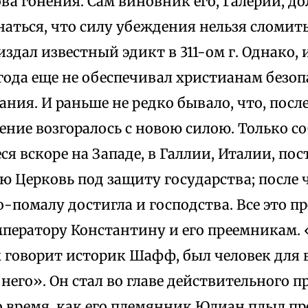
а гонения. Сам виновник его, Галерий, до
наться, что силу убеждения нельзя сломить
издал известный эдикт в 311-ом г. Однако,
 года еще не обеспечивал христианам безо
ания. И раньше не редко бывало, что, посл
ение возгоралось с новою силою. Только с
я вскоре на Западе, в Галлии, Италии, по
ю Церковь под защиту государства; после 
-помалу достигла и господства. Все это 
мператору Константину и его преемникам.
 говорит историк Шафф, был человек для 
него». Он стал во главе действительного п
о время, как его племянник Юлиан плыл п