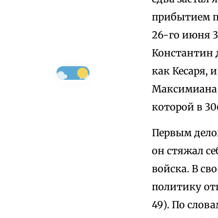
прибытием по
26-го июня 3
Константин 
как Кесаря,
Максимиана 
которой в 30
Первым дело
он стяжал се
войска. В с
политику отца
49). По слов