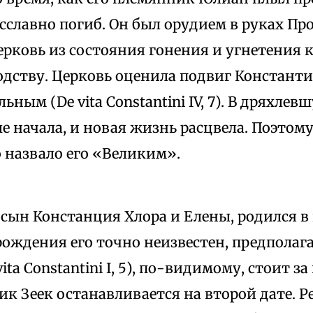
сславно погиб. Он был орудием в руках Пр
ерковь из состояния гонения и угнетения 
одству. Церковь оценила подвиг Константин
ьным (De vita Constantini IV, 7). В дряхле
 начала, и новая жизнь расцвела. Поэтом
 назвало его «Великим».
, сын Констанция Хлора и Елены, родился в
рождения его точно неизвестен, предполага
ita Constantini I, 5), по-видимому, стоит за
к Зеек останавливается на второй дате. Р