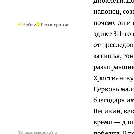
Диоклетианов
наконец, соз
почему он и 
Войти
Регистрация
эдикт 311-го
от преследов
затишья, гон
разыгравшиес
Христианску
Церковь мало
благодаря и
Великий, как
время — для 
победил. В т
Старая версия сайта