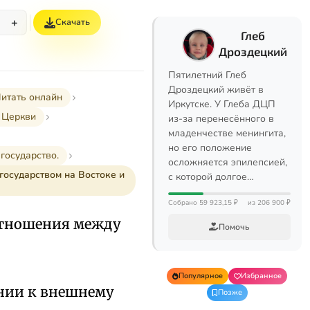
+
Скачать
%
Глеб
Дроздецкий
Пятилетний Глеб
Дроздецкий живёт в
итать онлайн
Иркутске. У Глеба ДЦП
 Церкви
из-за перенесённого в
младенчестве менингита,
но его положение
государство.
осложняется эпилепсией,
государством на Востоке и
с которой долгое…
Собрано 59 923,15 ₽
из 206 900 ₽
Отношения между
Помочь
Популярное
Избранное
ении к внешнему
Позже