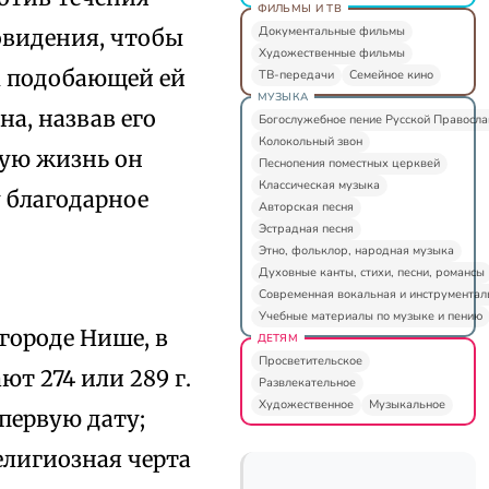
ФИЛЬМЫ И ТВ
Документальные фильмы
овидения, чтобы
Художественные фильмы
к подобающей ей
ТВ-передачи
Семейное кино
МУЗЫКА
а, назвав его
Богослужебное пение Русской Правосл
Колокольный звон
вшую жизнь он
Песнопения поместных церквей
Классическая музыка
у благодарное
Авторская песня
Эстрадная песня
Этно, фольклор, народная музыка
Духовные канты, стихи, песни, романсы
Современная вокальная и инструментал
Учебные материалы по музыке и пению
 городе Нише, в
ДЕТЯМ
Просветительское
ют 274 или 289 г.
Развлекательное
Художественное
Музыкальное
 первую дату;
елигиозная черта