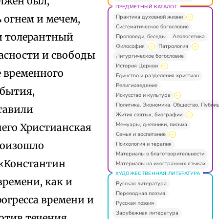
лжен был,
ПРЕДМЕТНЫЙ КАТАЛОГ
 огнем и мечем,
Практика духовной жизни
Систематическое богословие
 и толерантный
Проповеди, беседы
Апологетика
Философия
Патрология
пасности и свободы
Литургическое богословие
История Церкви
е временного
Единство и разделения христиан
Религиоведение
обытия,
Искусство и культура
Политика. Экономика. Общество. Публи
ставили
Жития святых, биографии
Мемуары, дневники, письма
чего Христианская
Семья и воспитание
произошло
Психология и терапия
Материалы о благотворительности
 «Константин
Материалы на иностранных языках
ХУДОЖЕСТВЕННАЯ ЛИТЕРАТУРА
времени, как и
Русская литература
Переводная поэзия
рогресса времени и
Русская поэзия
Зарубежная литература
ротив течения