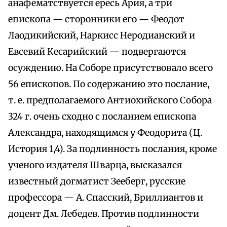
анафематствуется ересь Ария, а три
епископа — сторонники его — Феодот
Лаодикийский, Наркисс Неродианский и
Евсевий Кесарийский — подвергаются
осуждению. На Соборе присутствовало всего
56 епископов. По содержанию это послание,
т. е. предполагаемого Антиохийского Собора
324 г. очень сходно с посланием епископа
Александра, находящимся у Феодорита (Ц.
История 1,4). За подлинность послания, кроме
ученого издателя Шварца, высказался
известный догматист Зееберг, русские
профессора — А. Спасский, Бриллиантов и
доцент Дм. Лебедев. Против подлинности