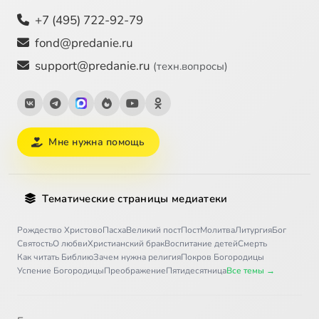
+7 (495) 722-92-79
fond@predanie.ru
support@predanie.ru
(техн.вопросы)
Мне нужна помощь
Тематические страницы медиатеки
Рождество Христово
Пасха
Великий пост
Пост
Молитва
Литургия
Бог
Святость
О любви
Христианский брак
Воспитание детей
Смерть
Как читать Библию
Зачем нужна религия
Покров Богородицы
Успение Богородицы
Преображение
Пятидесятница
Все темы →