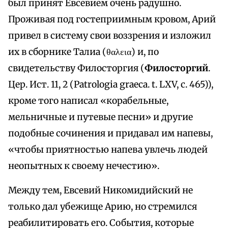
был принят Евсевием очень радушно.
Проживая под гостеприимным кровом, Арий
привел в систему свои воззрения и изложил
их в сборнике Талиа (θαλεια) и, по
свидетельству Филосторгия (
Филосторгий
.
Цер. Ист. 11, 2 (Patrologia graeca. t. LXV, с. 465)),
кроме того написал «корабельные,
мельничные и путевые песни» и другие
подобные сочинения и придавал им напевы,
«чтобы приятностью напева увлечь людей
неопытных к своему нечестию».
Между тем, Евсевий Никомидийский не
только дал убежище Арию, но стремился
реабилитировать его. События, которые