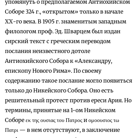
упомянуть о предполагаемом Антиохийском
Соборе 324 г., «открытом» только в начале
ХХ-го века. В 1905 г. знаменитым западным
филологом проф. Эд. Шварцем был издан
сирский текст с греческим переводом
послания неизвестного дотоле
Антиохийского Собора к «Александру,
епископу Нового Рима». По своему
содержанию такое послание могло появиться
только до Никейского Собора. Оно есть
решительный протест против ереси Ария. Но
термины, принятые на 1-ом Никейском
Соборе εκ της ουσιας του Πατρος и ομοουσιος τω
Πατρι — в нем отсутствуют, в заключение