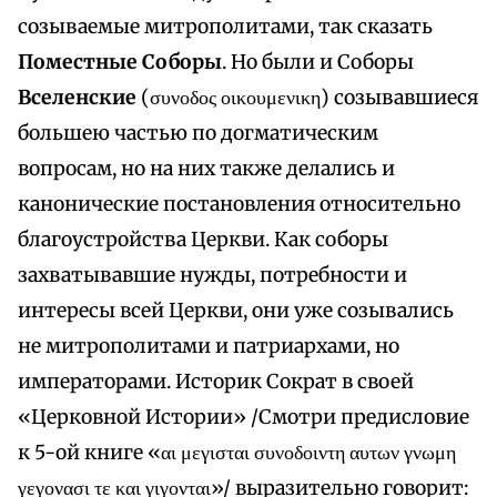
созываемые митрополитами, так сказать
Поместные Соборы
. Но были и Соборы
Вселенские
(συνοδος οικουμενικη) созывавшиеся
большею частью по догматическим
вопросам, но на них также делались и
канонические постановления относительно
благоустройства Церкви. Как соборы
захватывавшие нужды, потребности и
интересы всей Церкви, они уже созывались
не митрополитами и патриархами, но
императорами. Историк Сократ в своей
«Церковной Истории» /Смотри предисловие
к 5-ой книге «αι μεγισται συνοδοιντη αυτων γνωμη
γεγονασι τε και γιγονται»/ выразительно говорит: