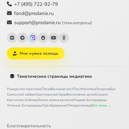
+7 (495) 722-92-79
fond@predanie.ru
support@predanie.ru
(техн.вопросы)
Мне нужна помощь
Тематические страницы медиатеки
Рождество Христово
Пасха
Великий пост
Пост
Молитва
Литургия
Бог
Святость
О любви
Христианский брак
Воспитание детей
Смерть
Как читать Библию
Зачем нужна религия
Покров Богородицы
Успение Богородицы
Преображение
Пятидесятница
Все темы →
Благотворительность