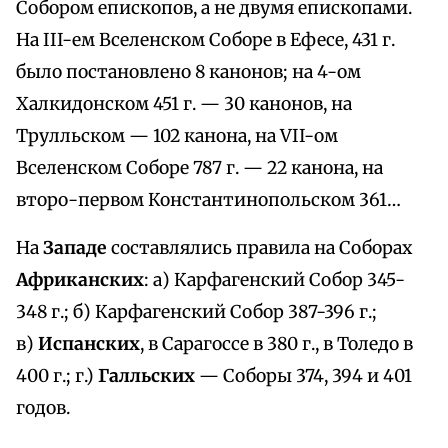
Собором епископов, а не двумя епископами.
На III-ем Вселенском Соборе в Ефесе, 431 г.
было постановлено 8 канонов; на 4-ом
Халкидонском 451 г. — 30 канонов, на
Трулльском — 102 канона, на VII-ом
Вселенском Соборе 787 г. — 22 канона, на
второ-первом Константинопольском 361…
На
Западе
составлялись правила на Соборах
Африканских
: а) Карфагенский Собор 345-
348 г.; б) Карфагенский Собор 387-396 г.;
в)
Испанских
, в Сарагоссе в 380 г., в Толедо в
400 г.; г.)
Галльских
— Соборы 374, 394 и 401
годов.