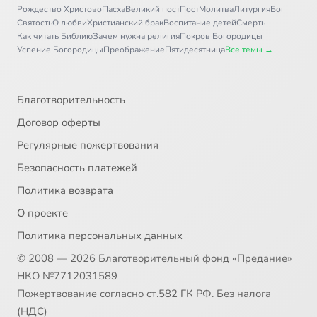
Рождество Христово
Пасха
Великий пост
Пост
Молитва
Литургия
Бог
Святость
О любви
Христианский брак
Воспитание детей
Смерть
Как читать Библию
Зачем нужна религия
Покров Богородицы
Успение Богородицы
Преображение
Пятидесятница
Все темы →
Благотворительность
Договор оферты
Регулярные пожертвования
Безопасность платежей
Политика возврата
О проекте
Политика персональных данных
© 2008 — 2026 Благотворительный фонд «Предание»
НКО №7712031589
Пожертвование согласно ст.582 ГК РФ. Без налога
(НДС)