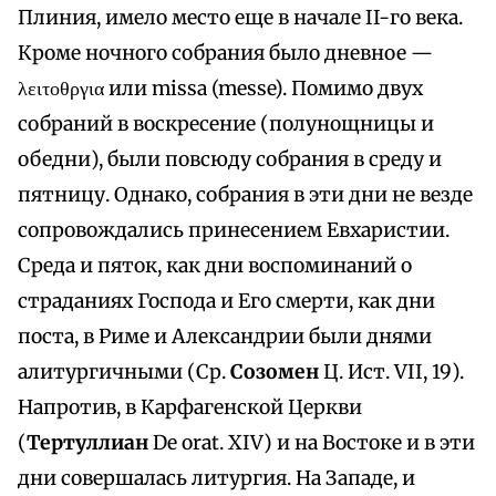
Плиния, имело место еще в начале II-го века.
Кроме ночного собрания было дневное —
λειτοθργια или missa (messe). Помимо двух
собраний в воскресение (полунощницы и
обедни), были повсюду собрания в среду и
пятницу. Однако, собрания в эти дни не везде
сопровождались принесением Евхаристии.
Среда и пяток, как дни воспоминаний о
страданиях Господа и Его смерти, как дни
поста, в Риме и Александрии были днями
алитургичными (Ср.
Созомен
Ц. Ист. VII, 19).
Напротив, в Карфагенской Церкви
(
Тертуллиан
De orat. XIV) и на Востоке и в эти
дни совершалась литургия. На Западе, и