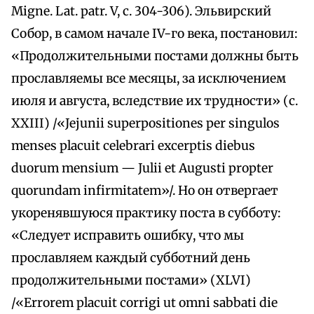
Migne. Lat. patr. V, c. 304-306). Эльвирский
Собор, в самом начале IV-го века, постановил:
«Продолжительными постами должны быть
прославляемы все месяцы, за исключением
июля и августа, вследствие их трудности» (с.
XXIII) /«Jejunii superpositiones per singulos
menses placuit celebrari excerptis diebus
duorum mensium — Julii et Augusti propter
quorundam infirmitatem»/. Но он отвергает
укоренявшуюся практику поста в субботу:
«Следует исправить ошибку, что мы
прославляем каждый субботний день
продолжительными постами» (XLVI)
/«Errorem placuit corrigi ut omni sabbati die