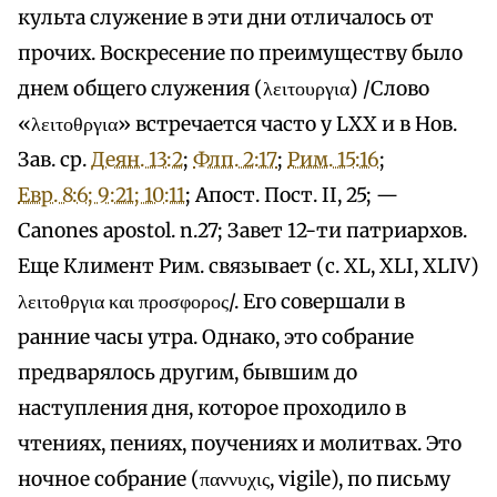
культа служение в эти дни отличалось от
прочих. Воскресение по преимуществу было
днем общего служения (λειτουργια) /Слово
«λειτοθργια» встречается часто у LXX и в Нов.
Зав. ср.
Деян. 13:2
;
Флп. 2:17
;
Рим. 15:16
;
Евр. 8:6; 9:21; 10:11
; Апост. Пост. II, 25; —
Canones apostol. n.27; Завет 12-ти патриархов.
Еще Климент Рим. связывает (с. XL, XLI, XLIV)
λειτοθργια και προσφορος/. Его совершали в
ранние часы утра. Однако, это собрание
предварялось другим, бывшим до
наступления дня, которое проходило в
чтениях, пениях, поучениях и молитвах. Это
ночное собрание (παννυχις, vigile), по письму