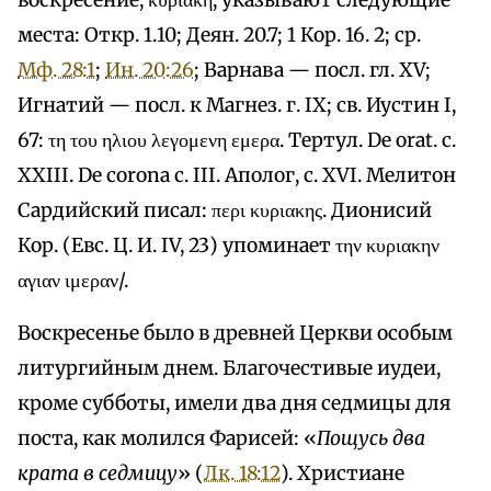
воскресение, κυριακη, указывают следующие
места: Откр. 1.10; Деян. 20.7; 1 Кор. 16. 2; ср.
Мф. 28:1
;
Ин. 20:26
; Варнава — посл. гл. XV;
Игнатий — посл. к Магнез. г. IX; св. Иустин I,
67: τη του ηλιου λεγομενη εμερα. Tертул. De orat. c.
XXIII. De corona c. III. Аполог, с. XVI. Мелитон
Сардийский писал: περι κυριακης. Дионисий
Кор. (Евс. Ц. И. IV, 23) упоминает την κυριακην
αγιαν ιμεραν/.
Воскресенье было в древней Церкви особым
литургийным днем. Благочестивые иудеи,
кроме субботы, имели два дня седмицы для
поста, как молился Фарисей: «
Пощусь два
крата в седмицу
» (
Лк. 18:12
). Христиане