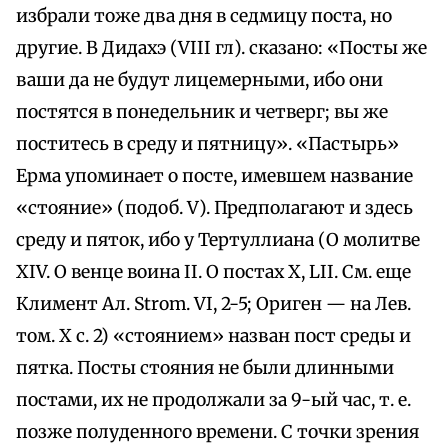
избрали тоже два дня в седмицу поста, но
другие. В Дидахэ (VIII гл). сказано: «Посты же
ваши да не будут лицемерными, ибо они
постятся в понедельник и четверг; вы же
поститесь в среду и пятницу». «Пастырь»
Ерма упоминает о посте, имевшем название
«стояние» (подоб. V). Предполагают и здесь
среду и пяток, ибо у Тертуллиана (О молитве
XIV. О венце воина II. О постах X, LII. См. еще
Климент Ал. Strom. VI, 2-5; Ориген — на Лев.
том. Х с. 2) «стоянием» назван пост среды и
пятка. Посты стояния не были длинными
постами, их не продолжали за 9-ый час, т. е.
позже полуденного времени. С точки зрения