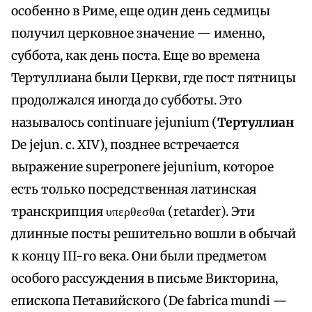
особенно в Риме, еще один день седмицы
получил церковное значение — именно,
суббота, как день поста. Еще во времена
Тертуллиана были Церкви, где пост пятницы
продолжался иногда до субботы. Это
называлось continuare jejunium (
Тертуллиан
De jejun. с. XIV), позднее встречается
выражение superponere jejunium, которое
есть только посредственная латинская
транскрипция υπερθεσθαι (retarder). Эти
длинные посты решительно вошли в обычай
к концу III-го века. Они были предметом
особого рассуждения в письме Викторина,
епископа Петавийского (De fabrica mundi —