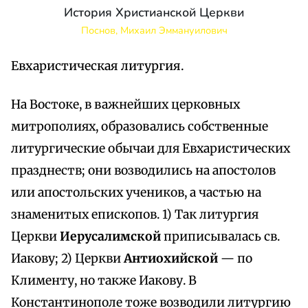
История Христианской Церкви
Поснов, Михаил Эммануилович
Евхаристическая литургия.
На Востоке, в важнейших церковных
митрополиях, образовались собственные
литургические обычаи для Евхаристических
празднеств; они возводились на апостолов
или апостольских учеников, а частью на
знаменитых епископов. 1) Так литургия
Церкви
Иерусалимской
приписывалась св.
Иакову; 2) Церкви
Антиохийской
— по
Клименту, но также Иакову. В
Константинополе тоже возводили литургию