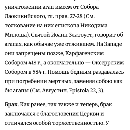
уничтожении агап имеем от Собора
Лаокикийского, гл. прав. 27-28 (См.
толкование на них епископа Никодима
Милоша). Святой Иоанн Златоуст, говорит об
агапах, как обычае уже отжившем. На Западе
они запрещены позже, Карфагенским
Собором 418 г., а окончательно — Оксеррским
Собором в 584 г. Помощь бедным раздавалась
при погребении мертвых, заменяя собою как
бы агапы (См. Августин. Epistola 22, 3).
Брак
. Как ранее, так также и теперь, брак
заключался с благословения Церкви и
отличался особой торжественностью. У