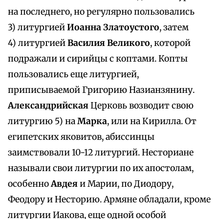
на последнего, но регулярно пользовались
3) литургией
Иоанна Златоустого
, затем
4) литургией
Василия Великого
, которой
подражали и сирийцы с коптами. Копты
пользовались еще литургией,
приписываемой Григорию Назианзянину.
Александрийская
Церковь возводит свою
литургию 5) на
Марка
, или на Кирилла. От
египетских яковитов, абиссинцы
заимствовали 10-12 литургий. Несториане
называли свои литургии по их апостолам,
особенно
Авдея
и Марии, по Диодору,
Феодору и Несторию. Армяне обладали, кроме
литургии Иакова, еще одной особой