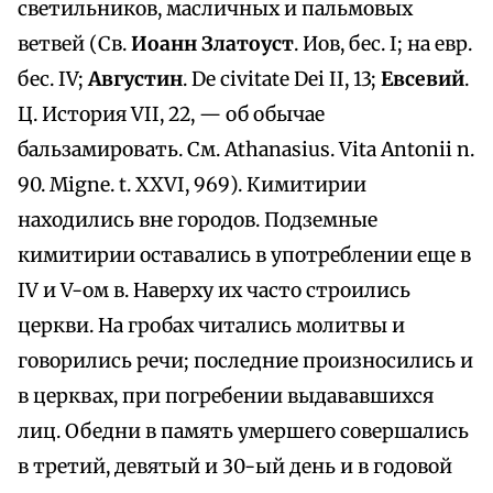
светильников, масличных и пальмовых
ветвей (Св.
Иоанн Златоуст
. Иов, бес. I; на евр.
бес. IV;
Августин
. De civitate Dei II, 13;
Евсевий
.
Ц. История VII, 22, — об обычае
бальзамировать. См. Athanasius. Vita Antonii n.
90. Migne. t. XXVI, 969). Кимитирии
находились вне городов. Подземные
кимитирии оставались в употреблении еще в
IV и V-ом в. Наверху их часто строились
церкви. На гробах читались молитвы и
говорились речи; последние произносились и
в церквах, при погребении выдававшихся
лиц. Обедни в память умершего совершались
в третий, девятый и 30-ый день и в годовой