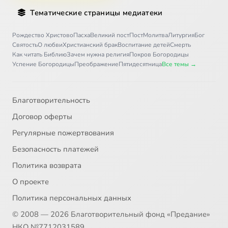
Тематические страницы медиатеки
Рождество Христово
Пасха
Великий пост
Пост
Молитва
Литургия
Бог
Святость
О любви
Христианский брак
Воспитание детей
Смерть
Как читать Библию
Зачем нужна религия
Покров Богородицы
Успение Богородицы
Преображение
Пятидесятница
Все темы →
Благотворительность
Договор оферты
Регулярные пожертвования
Безопасность платежей
Политика возврата
О проекте
Политика персональных данных
© 2008 — 2026 Благотворительный фонд «Предание»
НКО №7712031589