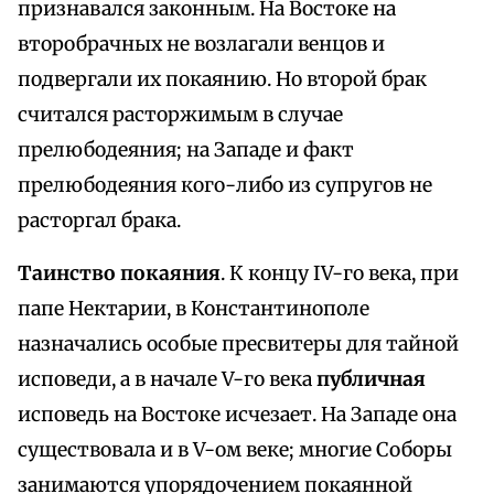
признавался законным. На Востоке на
второбрачных не возлагали венцов и
подвергали их покаянию. Но второй брак
считался расторжимым в случае
прелюбодеяния; на Западе и факт
прелюбодеяния кого-либо из супругов не
расторгал брака.
Таинство покаяния
. К концу IV-го века, при
папе Нектарии, в Константинополе
назначались особые пресвитеры для тайной
исповеди, а в начале V-го века
публичная
исповедь на Востоке исчезает. На Западе она
существовала и в V-ом веке; многие Соборы
занимаются упорядочением покаянной