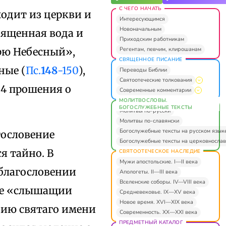
С ЧЕГО НАЧАТЬ
ходит из церкви и
Интересующимся
Новоначальным
вященная вода и
Приходским работникам
Регентам, певчим, клирошанам
арю Небесный»,
СВЯЩЕННОЕ ПИСАНИЕ
ные (
Пс.
148
-150
),
Переводы Библии
Святоотеческие толкования
 4 прошения о
Современные комментарии
МОЛИТВОСЛОВЫ.
БОГОСЛУЖЕБНЫЕ ТЕКСТЫ
Молитвы по-русски
Молитвы по-славянски
Богослужебные тексты на русском язык
гословение
Богослужебные тексты на церковнослав
я тайно. В
СВЯТООТЕЧЕСКОЕ НАСЛЕДИЕ
Мужи апостольские. I—II века
благословении
Апологеты. II—III века
Вселенские соборы. IV—VIII века
все «слышащии
Средневековье. IX—XV века
Новое время. XVI—XIX века
вию святаго имени
Современность. XX—XXI века
ПРЕДМЕТНЫЙ КАТАЛОГ