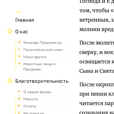
Господа и к 
том, чтобы 
ветренныя, 
Главная
молнии вред
О нас
После молитв
Команда Предание.ру
Попечительский совет
сверху, и во
Наши друзья
освящается 
Известные люди о
Предании
Сына и Свята
Благотворительность
После окропл
О нашем фонде
при пении к
Новости
читается па
Отчёты
созывания н
Им помогли