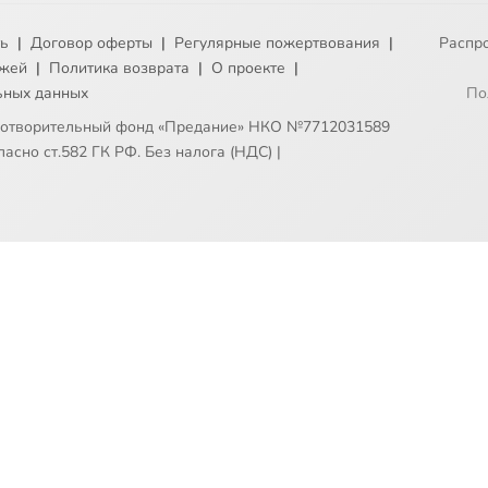
ть
|
Договор оферты
|
Регулярные пожертвования
|
Распр
ежей
|
Политика возврата
|
О проекте
|
ьных данных
По
готворительный фонд «Предание» НКО №7712031589
асно ст.582 ГК РФ. Без налога (НДС)
|