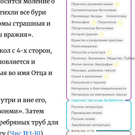
носится моление о
Практика духовной жизни
Систематическое богословие
тихли все бури
Проповеди, беседы
Апологетика
ромы страшныя и
Философия
Патрология
Литургическое богословие
ы вражия».
История Церкви
Единство и разделения христиан
Религиоведение
ол с 4-х сторон,
Искусство и культура
Политика. Экономика. Общество. Публи
ловляется и
Жития святых, биографии
Мемуары, дневники, письма
ыя во имя Отца и
Семья и воспитание
Психология и терапия
Материалы о благотворительности
Материалы на иностранных языках
три и вне его,
ХУДОЖЕСТВЕННАЯ ЛИТЕРАТУРА
Русская литература
вонми». Затем
Переводная поэзия
Русская поэзия
ребряных труб для
Зарубежная литература
ФИЛЬМЫ И ТВ
у (
Чис.
11
:1-10
).