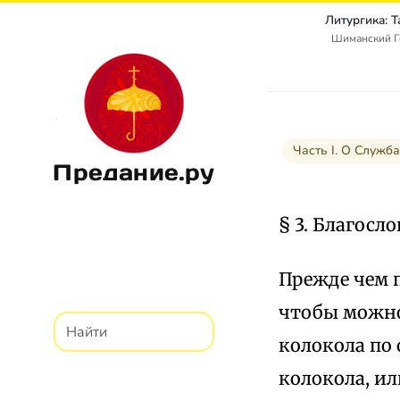
Литургика: 
Шиманский Г
Часть I. О Служб
Предание.ру
§ 3. Благосл
Прежде чем п
чтобы можно 
колокола по 
колокола, ил