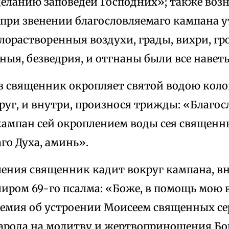
деланию заповедей Господних»; также воз
«при звенении благословляемаго кампана у
злорастворенныя воздухи, грады, вихри, г
ныя, безведрия, и отгнаны были все навет
 священник окропляет святой водою колок
круг, и внутри, произнося трижды: «Благос
кампан сей окроплением воды сея священн
го Духа, аминь».
ения священник кадит вокруг кампана, вну
лиром 69-го псалма: «Боже, в помощь мою 
ремия об устроении Моисеем священных се
арода на молитву и жертвоприношения Бог