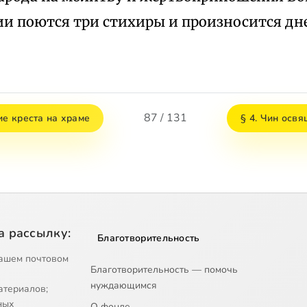
ии поются три стихиры и произносится дн
87 / 131
ие креста на храме
§ 4. Чин осв
а рассылку:
Благотворительность
ашем почтовом
Благотворительность — помочь
нуждающимся
атериалов;
ных
О фонде