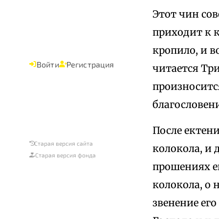
Этот чин сов
приходит к к
кропило, и в
Войти
Регистрация
читается Тр
произносится
благословен
После ектени
Старая версия сайта
колокола, и 
Старая версия фонда
прошениях е
колокола, о
звенение его