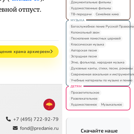
Документальные фильмы
евной отпуст.
Художественные фильмы
ТВ-передачи
Семейное кино
МУЗЫКА
Богослужебное пение Русской Правосл
Колокольный звон
Песнопения поместных церквей
Классическая музыка
Авторская песня
ящения храма архиереем
Эстрадная песня
Этно, фольклор, народная музыка
Духовные канты, стихи, песни, романсы
Современная вокальная и инструментал
Учебные материалы по музыке и пению
ДЕТЯМ
Просветительское
Развлекательное
Художественное
Музыкальное
+7 (495) 722-92-79
fond@predanie.ru
Скачайте наше