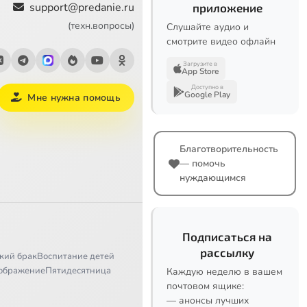
support@predanie.ru
приложение
(техн.вопросы)
Слушайте аудио и
смотрите видео офлайн
Загрузите в
App Store
Доступно в
Google Play
Мне нужна помощь
Благотворительность
— помочь
нуждающимся
Подписаться на
рассылку
кий брак
Воспитание детей
ображение
Пятидесятница
Каждую неделю в вашем
почтовом ящике:
— анонсы лучших