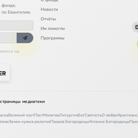
 фонда;
Новости
 по Евангелию.
Отчёты
Им помогли
Программы
ляются на
 страницы медиатеки
асха
Великий пост
Пост
Молитва
Литургия
Бог
Святость
О любви
Христианс
иблию
Зачем нужна религия
Покров Богородицы
Успение Богородицы
Пре