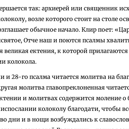
ершается так: архиерей или священник ис
олоколу, возле которого стоит на столе ос
озглашает обычное начало. Клир поет: «Ц
исвятое, Отче наш и поются псалмы хвалит
 великая ектения, к которой прилагаются
ии колокола.
и и 28-го псалма читается молитва на бла
другая молитва главопреклоненная читаетс
ктении и молитвах содержится моление о 
 ниспослании колоколу благодати, чтобы 
 во дни и в нощи возбуждались к славосло