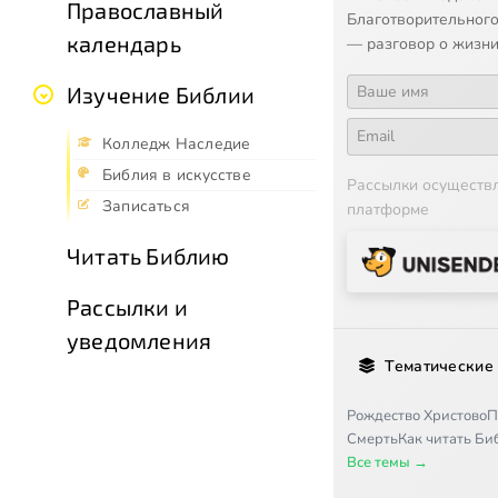
Православный
Благотворительного
календарь
— разговор о жизни
Изучение Библии
Колледж Наследие
Библия в искусстве
Рассылки осуществ
Записаться
платформе
Читать Библию
Рассылки и
уведомления
Тематические
Рождество Христово
П
Смерть
Как читать Б
Все темы →