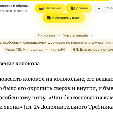
Таинства и обряды
−
Оглавление
Целиком
125%
ермоген Иванович
На страничку книги
Литургика
Читать онлайн
ах особенных, совершаемых Церковью по известному случаю или 
Глава XIII. Чин освящения храма94
§ 3. Благословение ко
овение колокола
овесить колокол на колокольне, его вешаю
было его окропить сверху и внутри, и бы
особенному чину: «Чин благословения камп
и звона» (гл. 24 Дополнительного Требника