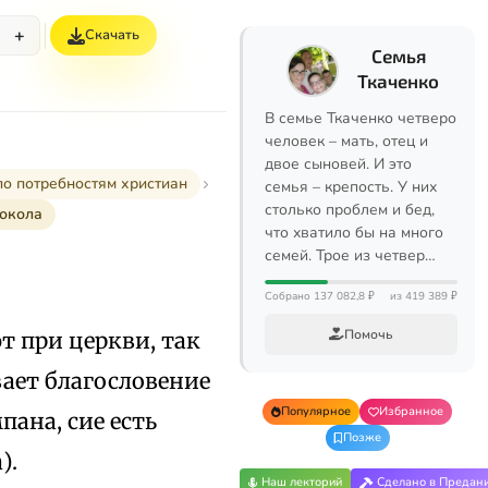
+
Скачать
Семья
Ткаченко
В семье Ткаченко четверо
человек – мать, отец и
двое сыновей. И это
по потребностям христиан
семья – крепость. У них
столько проблем и бед,
локола
что хватило бы на много
семей. Трое из четвер…
Собрано 137 082,8 ₽
из 419 389 ₽
Помочь
т при церкви, так
вает благословение
Популярное
Избранное
ана, сие есть
Позже
).
Наш лекторий
Сделано в Предан