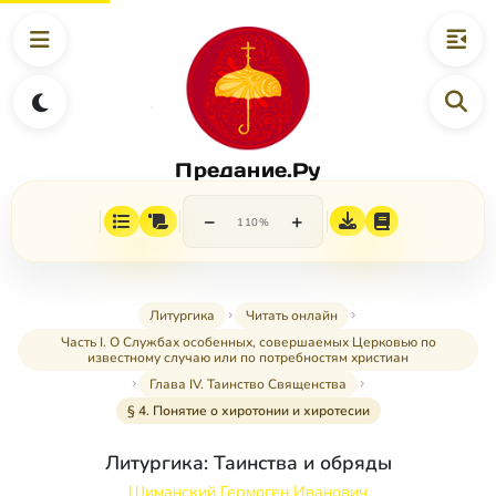
Предание.Ру
−
+
110%
Литургика
Читать онлайн
Часть I. О Службах особенных, совершаемых Церковью по
известному случаю или по потребностям христиан
Глава IV. Таинство Священства
§ 4. Понятие о хиротонии и хиротесии
Литургика: Таинства и обряды
Шиманский Гермоген Иванович