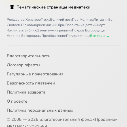
Тематические страницы медиатеки
Рождество Христово
Пасха
Великий пост
Пост
Молитва
Литургия
Бог
Святость
О любви
Христианский брак
Воспитание детей
Смерть
Как читать Библию
Зачем нужна религия
Покров Богородицы
Успение Богородицы
Преображение
Пятидесятница
Все темы →
Благотворительность
Договор оферты
Регулярные пожертвования
Безопасность платежей
Политика возврата
О проекте
Политика персональных данных
© 2008 — 2026 Благотворительный фонд «Предание»
НКО №7712031589