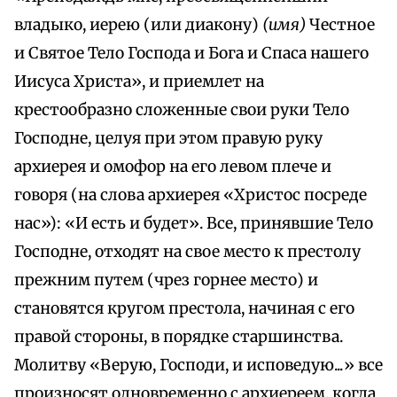
владыко, иерею (или диакону)
(имя)
Честное
и Святое Тело Господа и Бога и Спаса нашего
Иисуса Христа», и приемлет на
крестообразно сложенные свои руки Тело
Господне, целуя при этом правую руку
архиерея и омофор на его левом плече и
говоря (на слова архиерея «Христос посреде
нас»): «И есть и будет». Все, принявшие Тело
Господне, отходят на свое место к престолу
прежним путем (чрез горнее место) и
становятся кругом престола, начиная с его
правой стороны, в порядке старшинства.
Молитву «Верую, Господи, и исповедую...» все
произносят одновременно с архиереем, когда