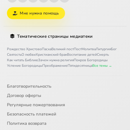
Мне нужна помощь
Тематические страницы медиатеки
Рождество Христово
Пасха
Великий пост
Пост
Молитва
Литургия
Бог
Святость
О любви
Христианский брак
Воспитание детей
Смерть
Как читать Библию
Зачем нужна религия
Покров Богородицы
Успение Богородицы
Преображение
Пятидесятница
Все темы →
Благотворительность
Договор оферты
Регулярные пожертвования
Безопасность платежей
Политика возврата