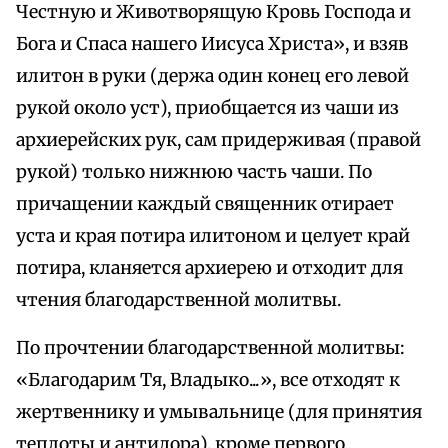
Честную и Животворящую Кровь Господа и
Бога и Спаса нашего Иисуса Христа», и взяв
илитон в руки (держа один конец его левой
рукой около уст), приобщается из чаши из
архиерейских рук, сам придерживая (правой
рукой) только нижнюю часть чаши. По
причащении каждый священник отирает
уста и края потира илитоном и целует край
потира, кланяется архиерею и отходит для
чтения благодарственной молитвы.
По прочтении благодарственной молитвы:
«Благодарим Тя, Владыко...», все отходят к
жертвеннику и умывальнице (для принятия
теплоты и антидора), кроме первого