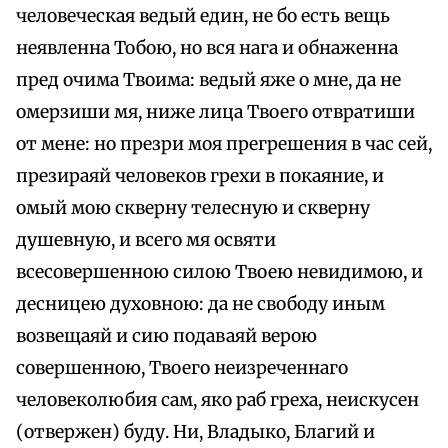
человеческая ведый един, не бо есть вещь
неявленна Тобою, но вся нага и обнаженна
пред очима Твоима: ведый яже о мне, да не
омерзиши мя, ниже лица Твоего отвратиши
от мене: но презри моя прегрешения в час сей,
презираяй человеков грехи в покаяние, и
омый мою скверну телесную и скверну
душевную, и всего мя освяти
всесовершенною силою Твоею невидимою, и
десницею духовною: да не свободу иным
возвещаяй и сию подаваяй верою
совершенною, Твоего неизреченнаго
человеколюбия сам, яко раб греха, неискусен
(отвержен) буду. Ни, Владыко, Благий и