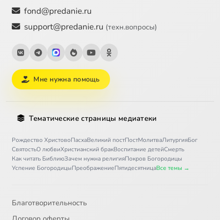
fond@predanie.ru
support@predanie.ru
(техн.вопросы)
Мне нужна помощь
Тематические страницы медиатеки
Рождество Христово
Пасха
Великий пост
Пост
Молитва
Литургия
Бог
Святость
О любви
Христианский брак
Воспитание детей
Смерть
Как читать Библию
Зачем нужна религия
Покров Богородицы
Успение Богородицы
Преображение
Пятидесятница
Все темы →
Благотворительность
Договор оферты