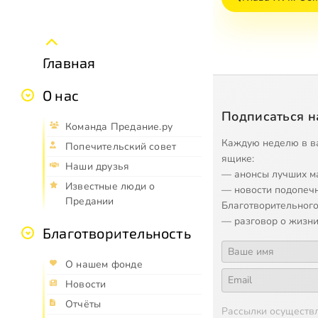
Главная
О нас
Подписаться н
Команда Предание.ру
Каждую неделю в в
Попечительский совет
ящике:
Наши друзья
— анонсы лучших м
Известные люди о
— новости подопеч
Предании
Благотворительного
— разговор о жизни
Благотворительность
О нашем фонде
Новости
Отчёты
Рассылки осуществ