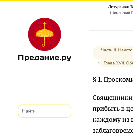
Литургика: 
Шиманский Г
Часть II. Неко
Предание.ру
Глава XVII. О
§ 1. Проском
Священники,
прибыть в це
каждому из 
заблаговреме