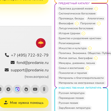
ПРЕДМЕТНЫЙ КАТАЛОГ
Практика духовной жизни
Систематическое богословие
Проповеди, беседы
Апологетика
Философия
Патрология
Литургическое богословие
История Церкви
Единство и разделения христиан
Религиоведение
Искусство и культура
Политика. Экономика. Общество. Публи
+7 (495) 722-92-79
Жития святых, биографии
fond@predanie.ru
Мемуары, дневники, письма
Семья и воспитание
support@predanie.ru
Психология и терапия
(техн.вопросы)
Материалы о благотворительности
Материалы на иностранных языках
ХУДОЖЕСТВЕННАЯ ЛИТЕРАТУРА
Русская литература
Переводная поэзия
Мне нужна помощь
Русская поэзия
Зарубежная литература