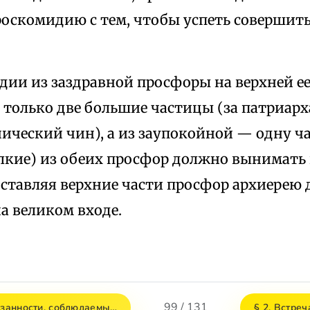
роскомидию с тем, чтобы успеть совершить
дии из заздравной просфоры на верхней е
олько две большие частицы (за патриарха
ический чин), а из заупокойной — одну ч
лкие) из обеих просфор должно вынимать
ставляя верхние части просфор архиерею 
а великом входе.
99 / 131
бязанности, соблюдаемы…
§ 2. Встре