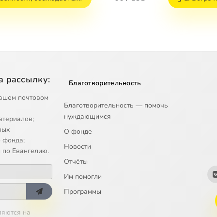
а рассылку:
Благотворительность
ашем почтовом
Благотворительность — помочь
нуждающимся
атериалов;
ных
О фонде
 фонда;
Новости
 по Евангелию.
Отчёты
Им помогли
Программы
ляются на