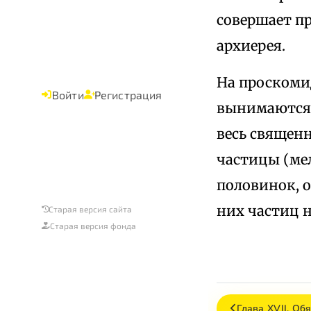
совершает п
архиерея.
На проскоми
Войти
Регистрация
вынимаются т
весь священн
частицы (ме
половинок, о
них частиц н
Старая версия сайта
Старая версия фонда
Глава XVII. О