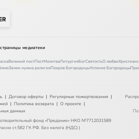
 страницы медиатеки
асха
Великий пост
Пост
Молитва
Литургия
Бог
Святость
О любви
Христианс
иблию
Зачем нужна религия
Покров Богородицы
Успение Богородицы
Пре
ть
|
Договор оферты
|
Регулярные пожертвования
|
Распр
ежей
|
Политика возврата
|
О проекте
|
ьных данных
По
готворительный фонд «Предание» НКО №7712031589
асно ст.582 ГК РФ. Без налога (НДС)
|