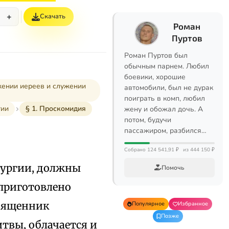
+
Скачать
Роман
Пуртов
Роман Пуртов был
обычным парнем. Любил
боевики, хорошие
жении иереев и служении
автомобили, был не дурак
поиграть в комп, любил
гии
§ 1. Проскомидия
жену и обожал дочь. А
потом, будучи
пассажиром, разбился…
Собрано 124 541,91 ₽
из 444 150 ₽
тургии, должны
Помочь
 приготовлено
священник
Популярное
Избранное
Позже
твы, облачается и