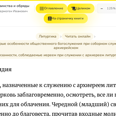
Таинства и обряды
−
Оглавление
Целиком
125%
ермоген Иванович
На страничку книги
Литургика
Читать онлайн
торые особенности общественного богослужения при соборном слу
архиерейском
бязанности, соблюдаемые иереем при служении с архиереем литур
идия
 назначенные к служению с архиереем ли
рковь заблаговременно, осмотреть, все ли
них для облачения. Чередной (младший) 
нно до благовеста, прочитав входные моли