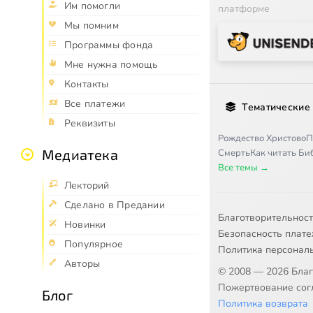
Им помогли
платформе
Мы помним
Программы фонда
Мне нужна помощь
Контакты
Все платежи
Тематические
Реквизиты
Рождество Христово
П
Медиатека
Смерть
Как читать Б
Все темы →
Лекторий
Сделано в Предании
Благотворительнос
Новинки
Безопасность плат
Популярное
Политика персонал
Авторы
© 2008 — 2026 Бла
Пожертвование согл
Блог
Политика возврата