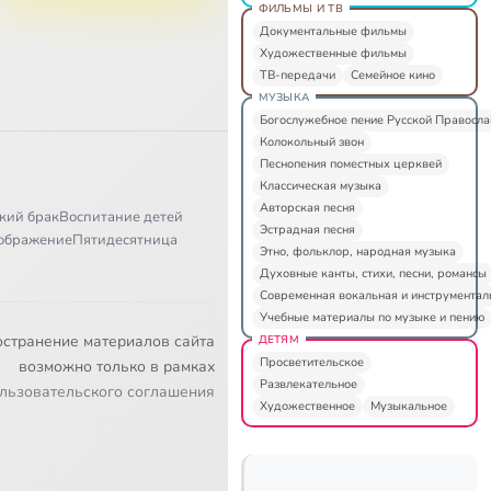
ФИЛЬМЫ И ТВ
Документальные фильмы
Художественные фильмы
ТВ-передачи
Семейное кино
МУЗЫКА
Богослужебное пение Русской Правосл
Колокольный звон
Песнопения поместных церквей
Классическая музыка
Авторская песня
кий брак
Воспитание детей
Эстрадная песня
ображение
Пятидесятница
Этно, фольклор, народная музыка
Духовные канты, стихи, песни, романсы
Современная вокальная и инструментал
Учебные материалы по музыке и пению
остранение материалов сайта
ДЕТЯМ
Просветительское
возможно только в рамках
Развлекательное
льзовательского соглашения
Художественное
Музыкальное