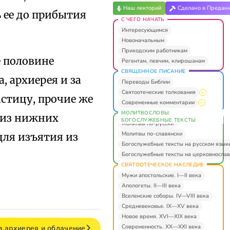
Наш лекторий
Сделано в Предан
 ее до прибытия
С ЧЕГО НАЧАТЬ
Интересующимся
Новоначальным
Приходским работникам
е половине
Регентам, певчим, клирошанам
СВЯЩЕННОЕ ПИСАНИЕ
, архиерея и за
Переводы Библии
Святоотеческие толкования
астицу, прочие же
Современные комментарии
МОЛИТВОСЛОВЫ.
 из нижних
БОГОСЛУЖЕБНЫЕ ТЕКСТЫ
Молитвы по-русски
Молитвы по-славянски
для изъятия из
Богослужебные тексты на русском язык
Богослужебные тексты на церковнослав
СВЯТООТЕЧЕСКОЕ НАСЛЕДИЕ
Мужи апостольские. I—II века
Апологеты. II—III века
Вселенские соборы. IV—VIII века
Средневековье. IX—XV века
Новое время. XVI—XIX века
Современность. XX—XXI века
ча архиерея и облачение