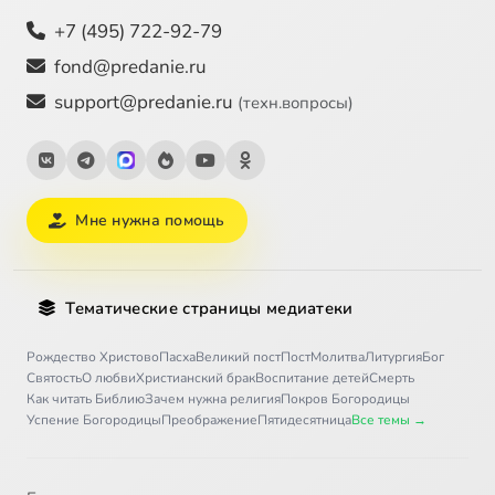
+7 (495) 722-92-79
fond@predanie.ru
support@predanie.ru
(техн.вопросы)
Мне нужна помощь
Тематические страницы медиатеки
Рождество Христово
Пасха
Великий пост
Пост
Молитва
Литургия
Бог
Святость
О любви
Христианский брак
Воспитание детей
Смерть
Как читать Библию
Зачем нужна религия
Покров Богородицы
Успение Богородицы
Преображение
Пятидесятница
Все темы →