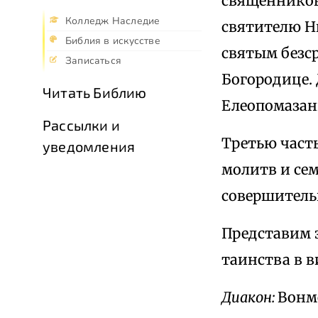
священников
Колледж Наследие
святителю Н
Библия в искусстве
святым безс
Записаться
Богородице. 
Читать Библию
Елеопомазан
Рассылки и
Третью часть
уведомления
молитв и сем
совершитель
Представим 
таинства в в
Диакон:
Вонм