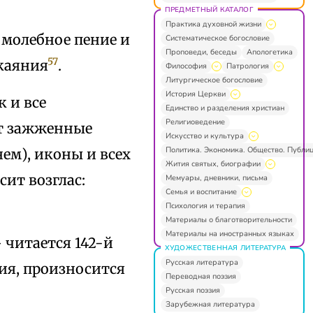
ПРЕДМЕТНЫЙ КАТАЛОГ
Практика духовной жизни
 молебное пение и
Систематическое богословие
Проповеди, беседы
Апологетика
57
окаяния
.
Философия
Патрология
Литургическое богословие
История Церкви
 и все
Единство и разделения христиан
Религиоведение
ют зажженные
Искусство и культура
Политика. Экономика. Общество. Публи
нем), иконы и всех
Жития святых, биографии
сит возглас:
Мемуары, дневники, письма
Семья и воспитание
Психология и терапия
Материалы о благотворительности
Материалы на иностранных языках
 читается 142-й
ХУДОЖЕСТВЕННАЯ ЛИТЕРАТУРА
Русская литература
ия, произносится
Переводная поэзия
Русская поэзия
Зарубежная литература