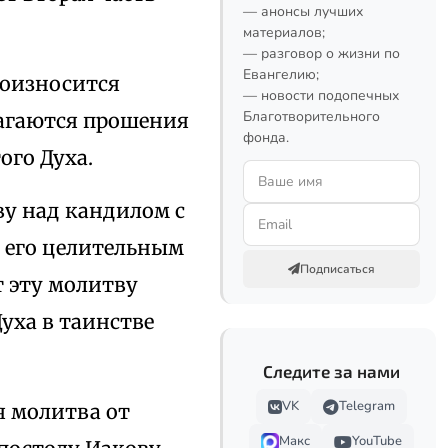
— анонсы лучших
материалов;
— разговор о жизни по
Евангелию;
оизносится
— новости подопечных
Благотворительного
лагаются прошения
фонда.
ого Духа.
у над кандилом с
ь его целительным
Подписаться
 эту молитву
уха в таинстве
Следите за нами
VK
Telegram
я молитва от
Макс
YouTube