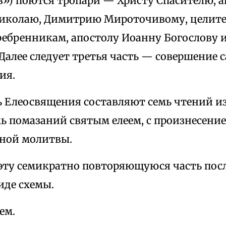
») поются тропари — Христу Спасителю, а
иколаю, Димитрию Мироточивому, целите
ребренникам, апостолу Иоанну Богослову 
Далее следует третья часть — совершение 
ия.
 Елеосвящения составляют семь чтений из
ь помазаний святым елеем, с произнесени
ной молитвы.
эту семикратно повторяющуюся часть пос
иде схемы.
ем.