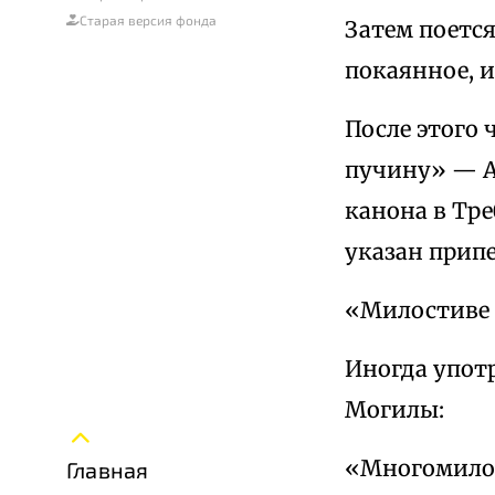
Старая версия фонда
Затем поется
покаянное, и
После этого 
пучину» — Ар
канона в Тре
указан припе
«Милостиве 
Иногда упот
Могилы:
«Многомилос
Главная