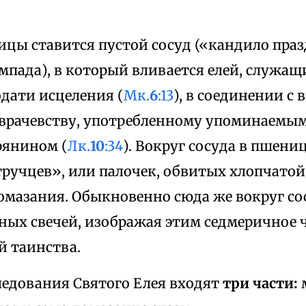
цы ставится пустой сосуд («кандило праздн
мпада), в который вливается елей, служ
дати исцеления (
Мк.
6
:13
), в соединении с 
врачевству, употребленному упоминаемым
рянином (
Лк.
10
:34
). Вокруг сосуда в пшен
тручцев», или палочек, обвитых хлопчато
помазания. Обыкновенно сюда же вокруг со
ных свечей, изображая этим седмеричное 
й таинства.
ледования Святого Елея входят
три части:
м