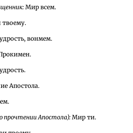
ященник:
Мир всем.
 твоему.
дрость, вонмем.
Прокимен.
удрость.
ие Апостола.
ем.
о прочтении Апостола):
Мир ти.
ви твоему.