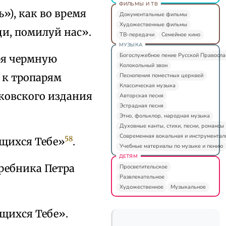
ФИЛЬМЫ И ТВ
»), как во время
Документальные фильмы
Художественные фильмы
ди, помилуй нас».
ТВ-передачи
Семейное кино
МУЗЫКА
Богослужебное пение Русской Правосл
оря чермную
Колокольный звон
в к тропарям
Песнопения поместных церквей
Классическая музыка
сковского издания
Авторская песня
Эстрадная песня
Этно, фольклор, народная музыка
Духовные канты, стихи, песни, романсы
Современная вокальная и инструментал
58
ящихся Тебе»
.
Учебные материалы по музыке и пению
ДЕТЯМ
ребника Петра
Просветительское
Развлекательное
Художественное
Музыкальное
щихся Тебе».