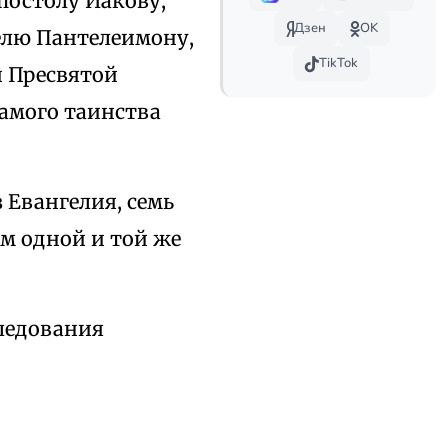
постолу Иакову,
Дзен
OK
лю Пантелеимону,
TikTok
и Пресвятой
самого таинства
 Евангелия, семь
ем одной и той же
ледования