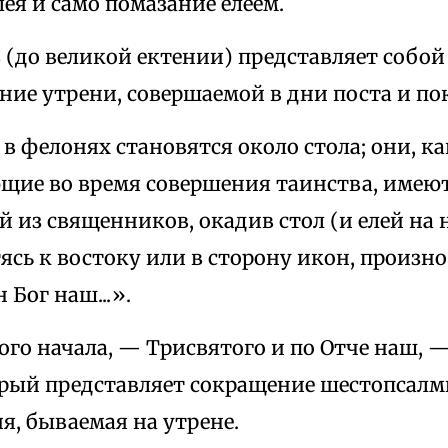
ея и само помазание елеем.
ь
(до великой ектении) представляет собой
ние утрени, совершаемой в дни поста и п
 фелонях становятся около стола; они, как
щие во время совершения таинства, име
й из священников, окадив стол (и елей на 
ясь к востоку или в сторону икон, произно
 Бог наш...».
го начала, — Трисвятого и по Отче наш, —
орый представляет сокращение шестопсалм
я, бываемая на утрене.