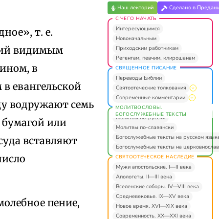
Наш лекторий
Сделано в Предан
С ЧЕГО НАЧАТЬ
Интересующимся
ое», т. е.
Новоначальным
ащий видимым
Приходским работникам
Регентам, певчим, клирошанам
вином, в
СВЯЩЕННОЕ ПИСАНИЕ
Переводы Библии
 в евангельской
Святоотеческие толкования
Современные комментарии
ицу водружают семь
МОЛИТВОСЛОВЫ.
БОГОСЛУЖЕБНЫЕ ТЕКСТЫ
Молитвы по-русски
й бумагой или
Молитвы по-славянски
Богослужебные тексты на русском язык
суда вставляют
Богослужебные тексты на церковнослав
число
СВЯТООТЕЧЕСКОЕ НАСЛЕДИЕ
Мужи апостольские. I—II века
Апологеты. II—III века
Вселенские соборы. IV—VIII века
Средневековье. IX—XV века
олебное пение,
Новое время. XVI—XIX века
Современность. XX—XXI века