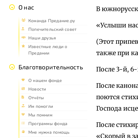
О нас
В южнорусск
Команда Предание.ру
«Услыши нас
Попечительский совет
Наши друзья
(Этот припев
Известные люди о
также при к
Предании
Благотворительность
После 3-й, 6
О нашем фонде
После канона
Новости
поются стих
Отчёты
Им помогли
Господа исце
Мы помним
После стихир
Программы фонда
Мне нужна помощь
«Скорый в за