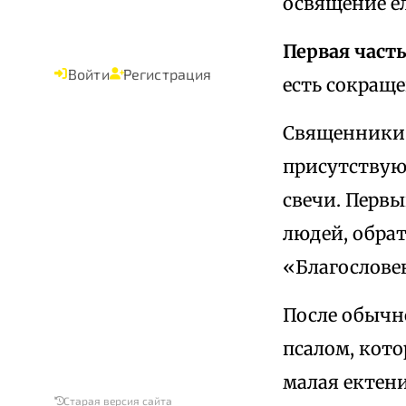
освящение ел
Первая част
Войти
Регистрация
есть сокраще
Священники в
присутствую
свечи. Первы
людей, обрат
«Благословен
После обычно
псалом, кот
малая ектени
Старая версия сайта