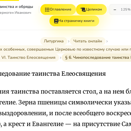
Таинства и обряды
−
Оглавление
Целиком
125%
ермоген Иванович
На страничку книги
Литургика
Читать онлайн
ах особенных, совершаемых Церковью по известному случаю или 
 VI. Таинство Елеосвящения
§ 6. Чинопоследование таинства
следование таинства Елеосвящения
ия таинства поставляется стол, а на нем 
нгелие. Зерна пшеницы символически указ
ыздоровлении, и после всеобщего воскрес
), а крест и Евангелие — на присутствие С