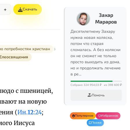
+
Скачать
Захар
Мараров
Десятилетнему Захару
нужна новая коляска,
потом что старая
по потребностям христиан
сломалась. А без коляски
он не сможет не только
 Елеосвящения
просто выходить из дома,
но и продолжать лечение
в ре…
Собрано 324 954,03 ₽
из 398 600 ₽
блюдо с пшеницей,
Помочь
ывают на новую
ения (
Ин.
12
:24
;
Популярное
Избранное
амого Иисуса
Позже