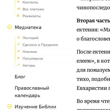
Контакты
чинопоследо
Все платежи
Реквизиты
Вторая часть
Медиатека
ектения: «М
о благослове
Лекторий
Сделано в Предании
После ектен
Новинки
Популярное
елеем», в ко
Авторы
для помазуе
Блог
тихо, подобн
Православный
Евхаристии 
календарь
Во время чте
Изучение Библии