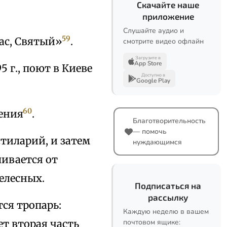
Скачайте наше
приложение
Слушайте аудио и
59
ас, Святый»
.
смотрите видео офлайн
Загрузите в
App Store
 г., поют в Киеве
Доступно в
Google Play
60
тения
.
Благотворительность
— помочь
стиларий, и затем
нуждающимся
ивается от
елесных.
Подписаться на
рассылку
ся тропарь:
Каждую неделю в вашем
ет вторая часть
почтовом ящике: