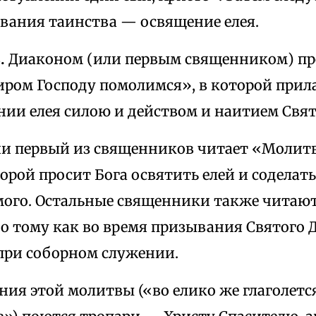
вания таинства — освящение елея.
.
Диаконом (или первым священником) пр
иром Господу помолимся», в которой при
нии елея силою и действом и наитием Свят
ии первый из священников читает «Молитв
торой просит Бога освятить елей и соделат
мого. Остальные священники также читают
о тому как во время призывания Святого Д
при соборном служении.
ния этой молитвы («во елико же глаголетс