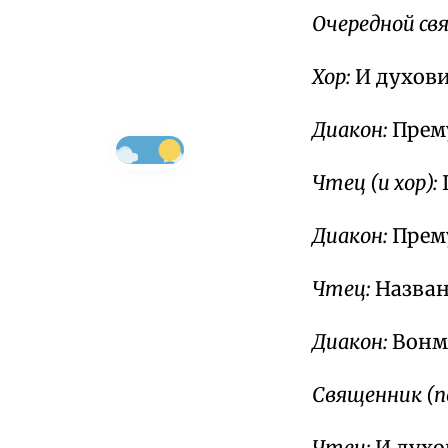
Очередной св
Хор:
И духови
Диакон:
Прему
Чтец (и хор):
Диакон:
Прем
Чтец:
Назван
Диакон:
Вонм
Священник (п
Чтец:
И духо