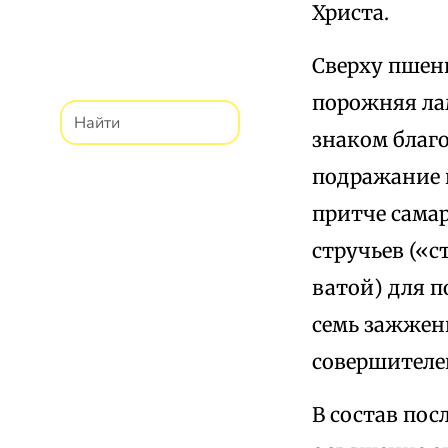
Христа.
Сверху пшени
порожняя ла
знаком благо
подражание 
притче сама
стручьев («с
ватой) для 
семь зажжен
совершителе
В состав пос