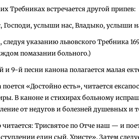
их Требниках встречается другой припев:
, Господи, услыши нас, Владыко, услыши н
, следуя указанию львовского Требника 1695
аждом помазании больного.)
-й и 9-й песни канона полагается малая ек
 поется «Достойно есть», читается ексапо
иры. В каноне и стихирах больному испраш
ление от недугов и болезней душевных и т
 читается: Трисвятое по Отче наш — и поет
ступлении един сый, Христе». Затем следу