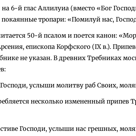
 на 6-й глас Аллилуиа (вместо «Бог Господь
 покаянные тропари: «Помилуй нас, Госпо
читается 50-й псалом и поется канон: «М
сения, епископа Корфского (IX в.). Припе
бнике не указан. В древних Требниках мо
в:
Господи, услыши молитву раб Своих, мол
ребляется несколько измененный припев Т
тиве Господи, услыши нас грешных, моля