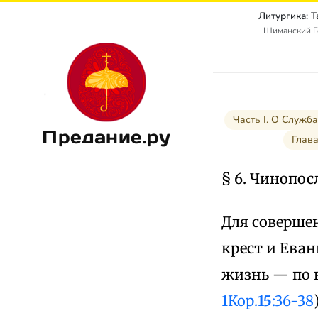
Литургика: 
Шиманский Г
Часть I. О Служб
Предание.ру
Глава
§ 6. Чинопо
Для совершен
крест и Ева
жизнь — по в
1Кор.
15
:36-38