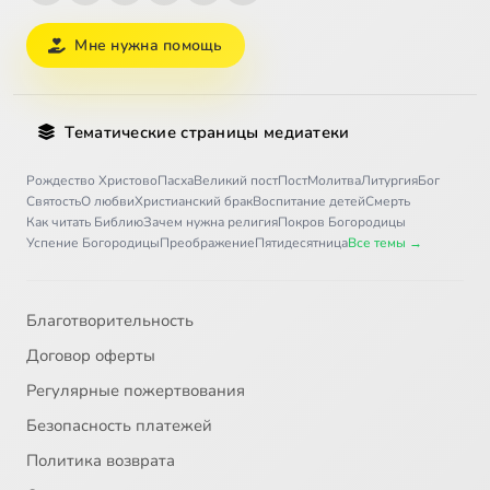
Мне нужна помощь
Тематические страницы медиатеки
Рождество Христово
Пасха
Великий пост
Пост
Молитва
Литургия
Бог
Святость
О любви
Христианский брак
Воспитание детей
Смерть
Как читать Библию
Зачем нужна религия
Покров Богородицы
Успение Богородицы
Преображение
Пятидесятница
Все темы →
Благотворительность
Договор оферты
Регулярные пожертвования
Безопасность платежей
Политика возврата