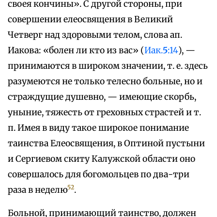
своея кончины». С другой стороны, при
совершении елеосвящения в Великий
Четверг над здоровыми телом, слова ап.
Иакова: «болен ли кто из вас» (
Иак.
5
:14
), —
принимаются в широком значении, т. е. здесь
разумеются не только телесно больные, но и
страждущие душевно, — имеющие скорбь,
уныние, тяжесть от греховных страстей и т.
п. Имея в виду такое широкое понимание
таинства Елеосвящения, в Оптиной пустыни
и Сергиевом скиту Калужской области оно
совершалось для богомольцев по два-три
52
раза в неделю
.
Больной, принимающий таинство, должен