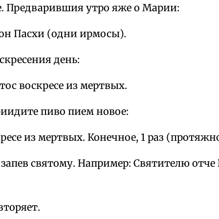
е. Предварившия утро яже о Марии:
он Пасхи (одни ирмосы).
оскресения день:
тос воскресе из мертвых.
риидите пиво пием новое:
ресе из мертвых. Конечное, 1 раз (протяжно
запев святому. Например: Святителю отче
вторяет.