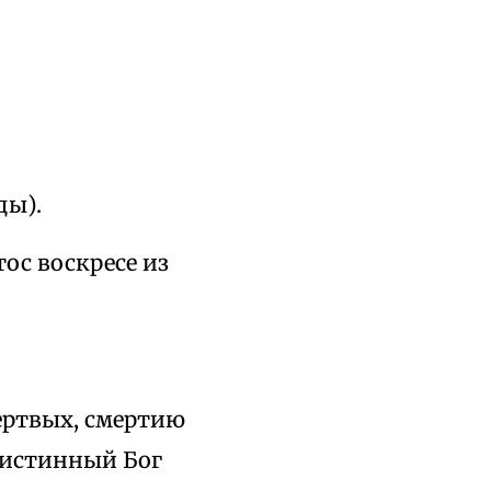
ды).
тос воскресе из
мертвых, смертию
 истинный Бог