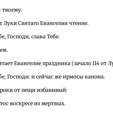
 твоему.
т Луки Святаго Евангелия чтение.
е, Господи, слава Тебе.
ем.
тает Евангелие праздника (зачало 114 от Л
бе, Господи: и сейчас же ирмосы канона.
троки от пещи избавивый:
тос воскресе из мертвых.