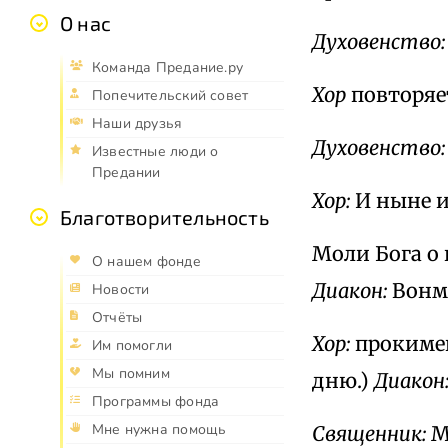
О нас
Духовенство:
Команда Предание.ру
Хор
повторяет
Попечительский совет
Наши друзья
Духовенство:
Известные люди о
Предании
Хор:
И ныне и
Благотворительность
Моли Бога о 
О нашем фонде
Диакон:
Вонме
Новости
Отчёты
Хор:
прокимен
Им помогли
Мы помним
дню.)
Диакон
Программы фонда
Мне нужна помощь
Священник:
М