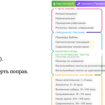
Наш лекторий
Сделано в Предан
С ЧЕГО НАЧАТЬ
Интересующимся
Новоначальным
Приходским работникам
Регентам, певчим, клирошанам
СВЯЩЕННОЕ ПИСАНИЕ
Переводы Библии
Святоотеческие толкования
Современные комментарии
МОЛИТВОСЛОВЫ.
БОГОСЛУЖЕБНЫЕ ТЕКСТЫ
Молитвы по-русски
).
Молитвы по-славянски
Богослужебные тексты на русском язык
рть поправ.
Богослужебные тексты на церковнослав
СВЯТООТЕЧЕСКОЕ НАСЛЕДИЕ
Мужи апостольские. I—II века
Апологеты. II—III века
Вселенские соборы. IV—VIII века
Средневековье. IX—XV века
Новое время. XVI—XIX века
Современность. XX—XXI века