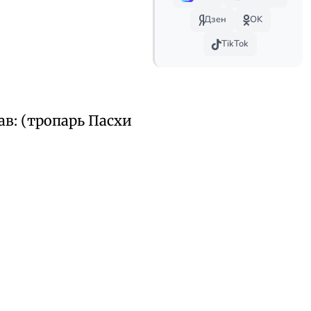
Дзен
OK
TikTok
ав: (тропарь Пасхи