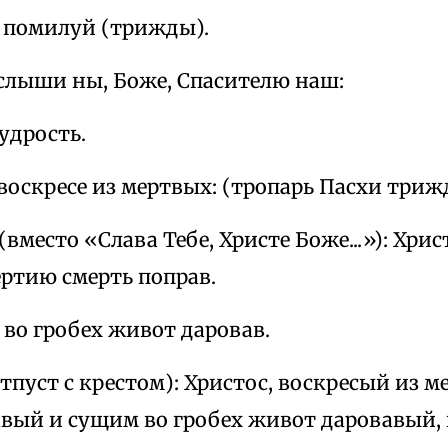
 помилуй (трижды).
слыши ны, Боже, Спасителю наш:
удрость.
воскресе из мертвых: (тропарь Пасхи триж
(вместо «Слава Тебе, Христе Боже...»): Хрис
ертию смерть поправ.
во гробех живот даровав.
тпуст с крестом): Христос, воскресый из 
авый и сущим во гробех живот даровавый,