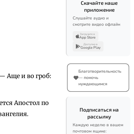
Скачайте наше
приложение
Слушайте аудио и
смотрите видео офлайн
Загрузите в
App Store
Доступно в
Google Play
Благотворительность
— Аще и во гроб:
— помочь
нуждающимся
ется Апостол по
Подписаться на
вангелия.
рассылку
Каждую неделю в вашем
почтовом ящике: