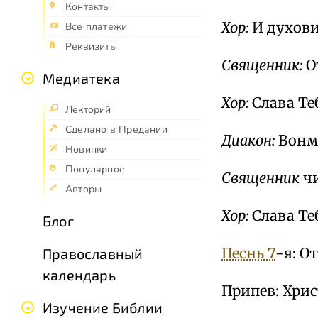
Контакты
Хор:
И духови
Все платежи
Реквизиты
Священник:
О
Медиатека
Хор:
Слава Теб
Лекторий
Сделано в Предании
Диакон:
Вонм
Новинки
Популярное
Священник
чи
Авторы
Хор:
Слава Те
Блог
Песнь 7
-я: О
Православный
календарь
Припев: Хрис
Изучение Библии