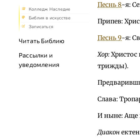
Песнь 8
-я: С
Колледж Наследие
Библия в искусстве
Припев: Хрис
Записаться
Песнь 9
-я: С
Читать Библию
Хор:
Христос 
Рассылки и
уведомления
трижды).
Предваривши
Слава: Тропа
И ныне: Аще 
Диакон
ектен