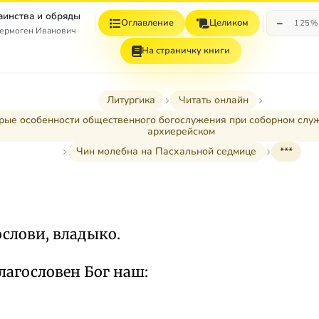
Таинства и обряды
−
Оглавление
Целиком
125%
ермоген Иванович
На страничку книги
Литургика
Читать онлайн
торые особенности общественного богослужения при соборном слу
архиерейском
Чин молебна на Пасхальной седмице
***
слови, владыко.
лагословен Бог наш: