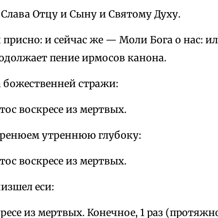
Слава Отцу и Сыну и Святому Духу.
присно: и сейчас же — Моли Бога о нас: ил
родолжает пение ирмосов канона.
а божественней стражи:
тос воскресе из мертвых.
тренюем утреннюю глубоку:
тос воскресе из мертвых.
низшел еси:
ресе из мертвых. Конечное, 1 раз (протяжно