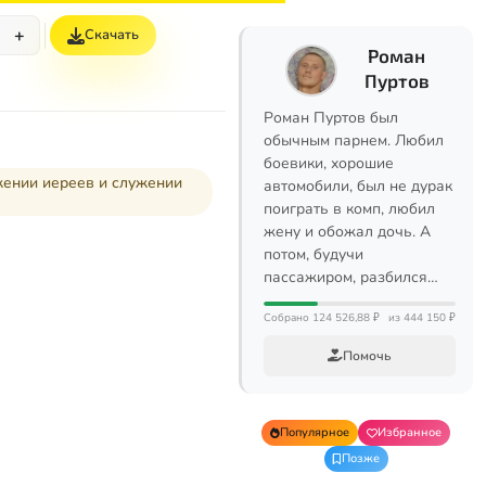
+
Скачать
Роман
Пуртов
Роман Пуртов был
обычным парнем. Любил
боевики, хорошие
жении иереев и служении
автомобили, был не дурак
поиграть в комп, любил
жену и обожал дочь. А
потом, будучи
пассажиром, разбился…
Собрано 124 526,88 ₽
из 444 150 ₽
Помочь
Популярное
Избранное
Позже