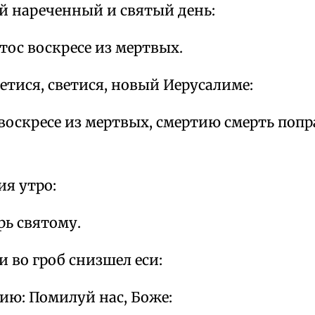
ей нареченный и святый день:
тос воскресе из мертвых.
ветися, светися, новый Иерусалиме:
воскресе из мертвых, смертию смерть попр
я утро:
рь святому.
и во гроб снизшел еси:
ию: Помилуй нас, Боже: