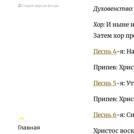
Старая версия фонда
Духовенство:
Хор:
И ныне и 
Затем хор п
Песнь 4
-я: Н
Припев: Хрис
Песнь 5
-я: У
Припев: Хрис
Песнь 6
-я: С
Главная
Христос воск