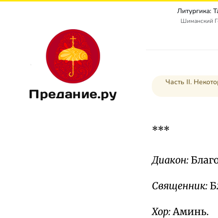
Литургика: 
Шиманский Г
Часть II. Неко
Предание.ру
***
Диакон:
Благо
Священник:
Б
Хор:
Аминь.