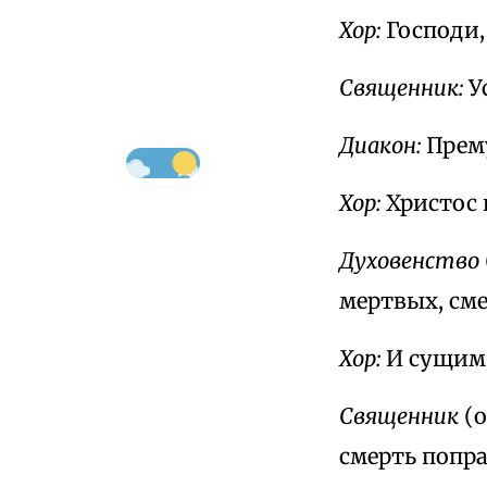
Хор:
Господи,
Священник:
У
Диакон:
Прем
Хор:
Христос 
Духовенство
мертвых, см
Хор:
И сущим 
Священник
(о
смерть попр