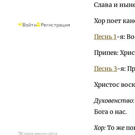
Слава и нын
Хор поет кан
Войти
Регистрация
Песнь 1
-я: В
Припев: Хрис
Песнь 3
-я: П
Христос воск
Духовенство:
Бога о нас.
Хор:
То же по
Старая версия сайта