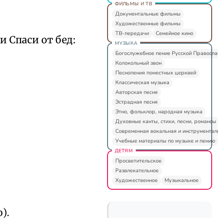
ФИЛЬМЫ И ТВ
Документальные фильмы
Художественные фильмы
ТВ-передачи
Семейное кино
и Спаси от бед:
МУЗЫКА
Богослужебное пение Русской Правосл
Колокольный звон
Песнопения поместных церквей
Классическая музыка
Авторская песня
Эстрадная песня
Этно, фольклор, народная музыка
Духовные канты, стихи, песни, романсы
Современная вокальная и инструментал
Учебные материалы по музыке и пению
ДЕТЯМ
Просветительское
Развлекательное
Художественное
Музыкальное
).