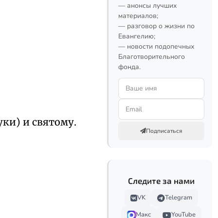
— анонсы лучших
материалов;
— разговор о жизни по
Евангелию;
— новости подопечных
Благотворительного
фонда.
уки) и святому.
Подписаться
Следите за нами
VK
Telegram
Макс
YouTube