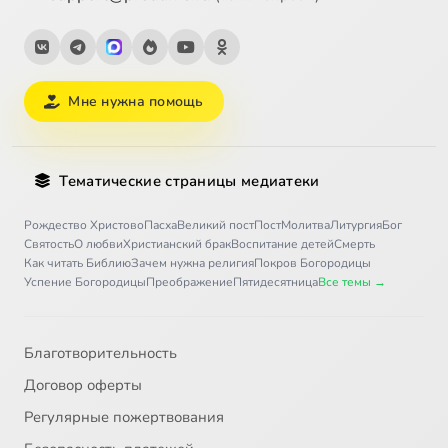
Мне нужна помощь
Тематические страницы медиатеки
Рождество Христово
Пасха
Великий пост
Пост
Молитва
Литургия
Бог
Святость
О любви
Христианский брак
Воспитание детей
Смерть
Как читать Библию
Зачем нужна религия
Покров Богородицы
Успение Богородицы
Преображение
Пятидесятница
Все темы →
Благотворительность
Договор оферты
Регулярные пожертвования