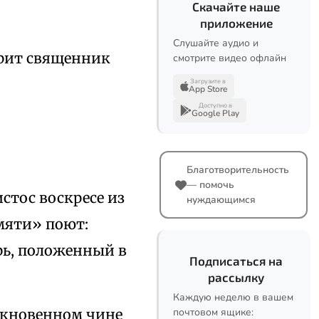
Скачайте наше
приложение
Слушайте аудио и
орит священник
смотрите видео офлайн
Загрузите в
App Store
Доступно в
Google Play
Благотворительность
— помочь
стос воскресе из
нуждающимся
мяти» поют:
рь, положенный в
Подписаться на
рассылку
Каждую неделю в вашем
ыкновенном чине
почтовом ящике: