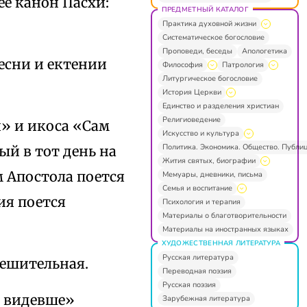
ее канон Пасхи:
ПРЕДМЕТНЫЙ КАТАЛОГ
Практика духовной жизни
Систематическое богословие
Проповеди, беседы
Апологетика
песни и ектении
Философия
Патрология
Литургическое богословие
История Церкви
Единство и разделения христиан
Религиоведение
й» и икоса «Сам
Искусство и культура
Политика. Экономика. Общество. Публи
ый в тот день на
Жития святых, биографии
м Апостола поется
Мемуары, дневники, письма
Семья и воспитание
ия поется
Психология и терапия
Материалы о благотворительности
Материалы на иностранных языках
ХУДОЖЕСТВЕННАЯ ЛИТЕРАТУРА
Русская литература
решительная.
Переводная поэзия
Русская поэзия
о видевше»
Зарубежная литература