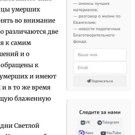
— анонсы лучших
мицы умерших
материалов;
— разговор о жизни по
нять во внимание
Евангелию;
— новости подопечных
но различаются две
Благотворительного
фонда.
я к самим
шений и о
 обращены к
 умерших и имеют
Подписаться
и в то же время
дущую блаженную
Следите за нами
VK
Telegram
в дни Светлой
Макс
YouTube