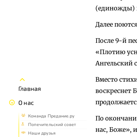
(единожды) 
Далее поются
После 9-й пе
«Плотию усну
Ангельский 
Вместо стихи
Главная
воскреснет Б
продолжается
О нас
Команда Предание.ру
По окончани
Попечительский совет
нас, Боже», 
Наши друзья