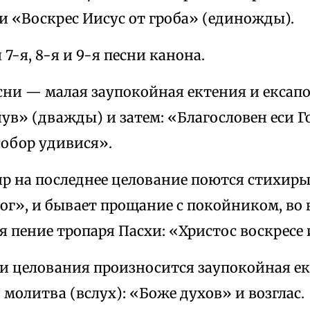
и «Воскрес Иисус от гроба» (единожды).
 7-я, 8-я и 9-я песни канона.
сни — малая заупокойная ектения и ексап
в» (дважды) и затем: «Благословен еси Го
собор удивися».
р на последнее целование поются стихиры
ог», и бывает прощание с покойником, во 
 пение тропаря Пасхи: «Христос воскресе 
и целования произносится заупокойная е
и молитва (вслух): «Боже духов» и возглас.