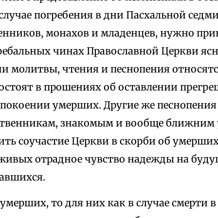
 случае погребения в дни Пасхальной сед
енников, монахов и младенцев, нужно при
гребальных чинах Православной Церкви яс
ни молитвы, чтения и песнопения относятс
остоят в прошениях об оставлении прегре
покоении умерших. Другие же песнопения
твенникам, знакомым и вообще ближним
ть соучастие Церкви в скорби об умерших 
 живых отрадное чувство надежды на бу
авшихся.
 умерших, то для них как в случае смерти 