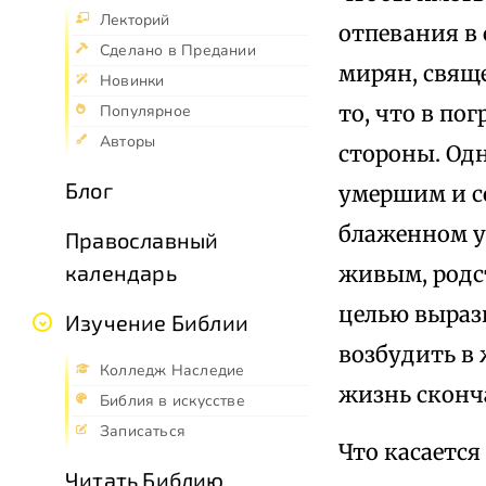
Лекторий
отпевания в
Сделано в Предании
мирян, свящ
Новинки
то, что в по
Популярное
Авторы
стороны. Од
Блог
умершим и с
блаженном у
Православный
календарь
живым, родс
целью вырази
Изучение Библии
возбудить в
Колледж Наследие
жизнь сконч
Библия в искусстве
Записаться
Что касается
Читать Библию