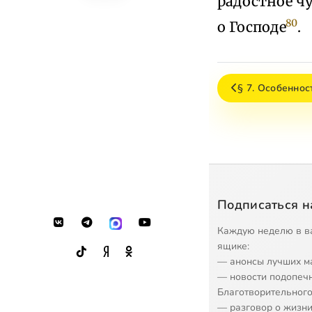
радостное ч
80
о Господе
.
§ 7. Особенно
Подписаться н
Каждую неделю в в
ящике:
— анонсы лучших м
— новости подопеч
Благотворительного
— разговор о жизни