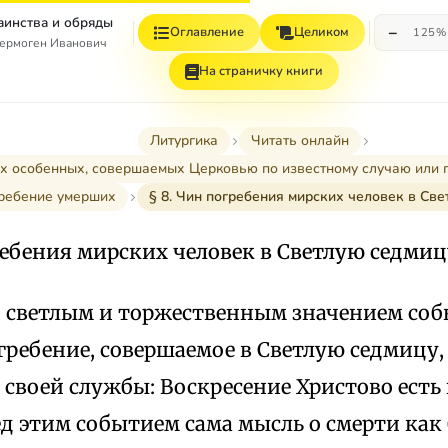
Таинства и обряды
−
Оглавление
Целиком
125%
ермоген Иванович
На страничку книги
Литургика
Читать онлайн
ах особенных, совершаемых Церковью по известному случаю или 
гребение умерших
§ 8. Чин погребения мирских человек в Св
ребения мирских человек в Светлую седми
о светлым и торжественным значением со
гребение, совершаемое в Светлую седмицу, 
 своей службы: Воскресение Христово есть
д этим событием сама мысль о смерти как 