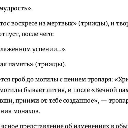
мудрость».
тос воскресе из мертвых» (трижды), и тв
тпуст, после чего:
лаженном успении...».
ая память» (трижды).
ся гроб до могилы с пением тропаря: «Хри
 могилы бывает лития, и после «Вечной па
увши, приими от тебе созданное», — тропа
ения монахов.
 ясное представление об изменениях в об