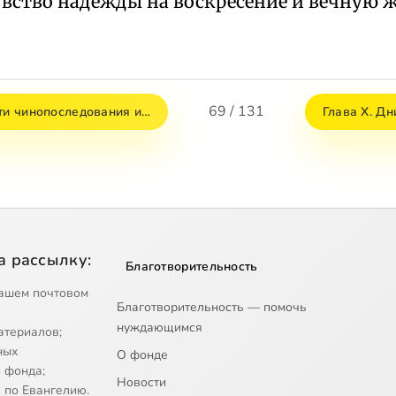
увство надежды на воскресение и вечную
69 / 131
сти чинопоследования и…
Глава X. Д
а рассылку:
Благотворительность
ашем почтовом
Благотворительность — помочь
нуждающимся
атериалов;
ных
О фонде
 фонда;
Новости
 по Евангелию.