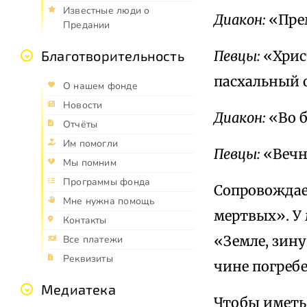
Известные люди о
Диакон:
«Пре
Предании
Певцы:
«Хрис
Благотворительность
пасхальный о
О нашем фонде
Новости
Диакон:
«Во б
Отчёты
Им помогли
Певцы:
«Вечн
Мы помним
Программы фонда
Сопровождает
Мне нужна помощь
мертвых». У
Контакты
«Земле, зин
Все платежи
Реквизиты
чине погреб
Медиатека
Чтобы иметь