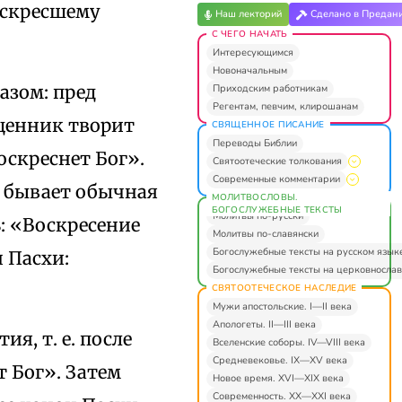
оскресшему
Наш лекторий
Сделано в Предан
С ЧЕГО НАЧАТЬ
Интересующимся
Новоначальным
азом: пред
Приходским работникам
Регентам, певчим, клирошанам
ященник творит
СВЯЩЕННОЕ ПИСАНИЕ
Переводы Библии
воскреснет Бог».
Святоотеческие толкования
Современные комментарии
» бывает обычная
МОЛИТВОСЛОВЫ.
БОГОСЛУЖЕБНЫЕ ТЕКСТЫ
Молитвы по-русски
: «Воскресение
Молитвы по-славянски
Богослужебные тексты на русском язык
 Пасхи:
Богослужебные тексты на церковнослав
СВЯТООТЕЧЕСКОЕ НАСЛЕДИЕ
Мужи апостольские. I—II века
Апологеты. II—III века
я, т. е. после
Вселенские соборы. IV—VIII века
Средневековье. IX—XV века
т Бог». Затем
Новое время. XVI—XIX века
Современность. XX—XXI века