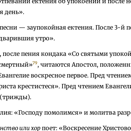
тпевании ектения об упокоении и после н
я день».
 песни — заупокойная ектения. После 3-й 
едварившия утро».
, после пения кондака «Со святыми упоко
79
зсмертный»
, читаются Апостол, положенн
Евангелие воскресное первое. Пред чтение
иста крестистеся». Пред чтением Евангел
(трижды).
елия: «Господу помолимся» и молитва раз
нство или хор
поет: «Воскресение Христов