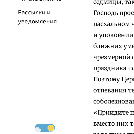
седмицы, так
Рассылки и
Господь прос
уведомления
пасхальном 
и упокоении
ближних уме
чрезмерной с
праздника п
Поэтому Цер
отпевания те
соболезнова
«Приидите по
вместо них 