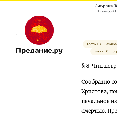
Литургика: 
Шиманский Г
Часть I. О Служб
Предание.ру
Глава IX. По
§ 8. Чин пог
Сообразно с
Христова, по
печальное из
смертью. Пре