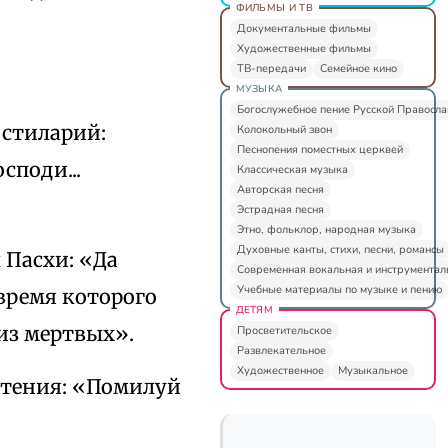
ФИЛЬМЫ И ТВ
Документальные фильмы
Художественные фильмы
ТВ-передачи
Семейное кино
МУЗЫКА
Богослужебное пение Русской Правосл
остиларий:
Колокольный звон
Песнопения поместных церквей
споди...
Классическая музыка
Авторская песня
Эстрадная песня
Этно, фольклор, народная музыка
Духовные канты, стихи, песни, романсы
 Пасхи: «Да
Современная вокальная и инструментал
Учебные материалы по музыке и пению
время которого
ДЕТЯМ
из мертвых».
Просветительское
Развлекательное
Художественное
Музыкальное
ктения: «Помилуй