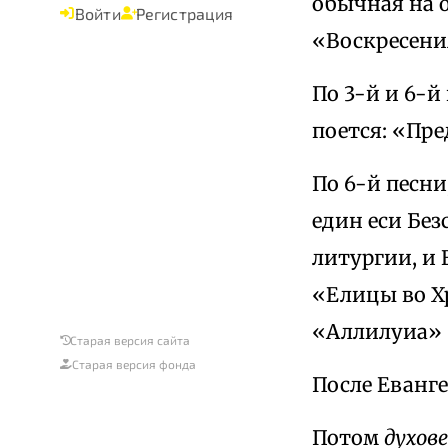
обычная на о
Войти
Регистрация
«Воскресени
По 3-й и 6-й
поется: «Пр
По 6-й песни
един еси Бе
литургии, и 
«Елицы во Хр
«Аллилуиа» 
Старая версия сайта
Старая версия фонда
После Еванг
Потом
духове