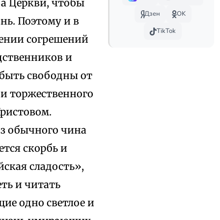
ва Церкви, чтобы
Дзен
OK
нь. Поэтому и в
TikTok
щении согрешений
дственников и
 быть свободны от
 и торжественного
Христовом.
из обычного чина
ется скорбь и
ская сладость»,
еть и читать
ие одно светлое и