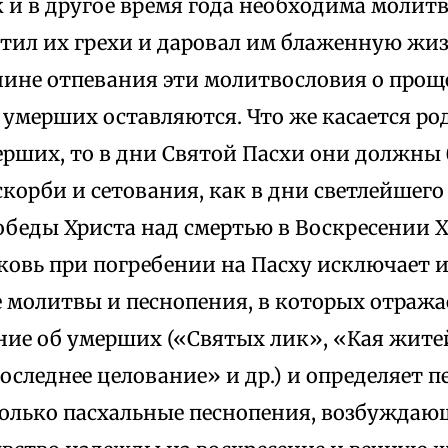
 и в другое время года необходима молит
тил их грехи и даровал им блаженную жиз
чине отпевания эти молитвословия о про
 умерших оставляются. Что же касается ро
рших, то в дни Святой Пасхи они должны
корби и сетования, как в дни светлейшего
обеды Христа над смертью в Воскресении 
ковь при погребении на Пасху исключает 
 молитвы и песнопения, в которых отража
ние об умерших («Святых лик», «Кая житей
следнее целование» и др.) и определяет п
только пасхальные песнопения, возбуждающ