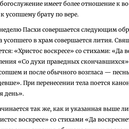
 богослужение имеет более отношение к в
 к усопшему брату по вере.
 неделю Пасхи совершается следующим обр
а усопшего в храм совершается лития. Св
оется: «Христос воскресе» со стихами: «Да 
 пения «Со духи праведных скончавшихся
сопшем и после обычного возгласа — песнь
евше». При перенесении тела поется канон
я день».
чинается так же, как и указанная выше лити
ристос воскресе» со стихами «Да воскресне