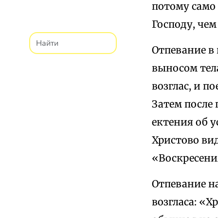
потому само
Господу, чем
Отпевание в
выносом тел
возглас, и п
Затем после
ектения об у
Христово вид
«Воскресени
Отпевание на
возгласа: «Х