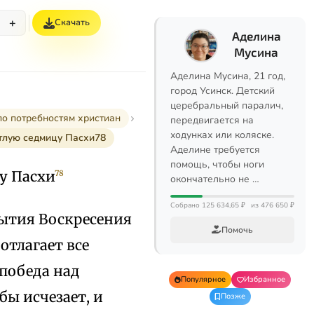
+
Скачать
Аделина
Мусина
Аделина Мусина, 21 год,
город Усинск. Детский
церебральный паралич,
по потребностям христиан
передвигается на
ходунках или коляске.
етлую седмицу Пасхи78
Аделине требуется
помощь, чтобы ноги
цу Пасхи
78
окончательно не …
Собрано 125 634,65 ₽
из 476 650 ₽
бытия Воскресения
Помочь
отлагает все
 победа над
Популярное
Избранное
бы исчезает, и
Позже