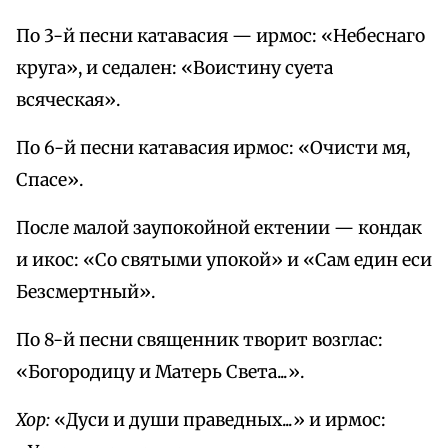
По 3-й песни катавасия — ирмос: «Небеснаго
круга», и седален: «Воистину суета
всяческая».
По 6-й песни катавасия ирмос: «Очисти мя,
Спасе».
После малой заупокойной ектении — кондак
и икос: «Со святыми упокой» и «Сам един еси
Безсмертный».
По 8-й песни священник творит возглас:
«Богородицу и Матерь Света...».
Хор:
«Дуси и души праведных...» и ирмос: