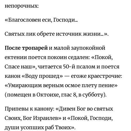
непорочных:
«Благословен еси, Господи...
Святых лик обрете источник жизни...».
После тропарей
и малой заупокойной
ектении поется покоин седален: «Покой,
Спасе наш», читается 50-й псалом и поется
канон «Воду прошед» — егоже краестрочие:
«Умирающим верным осмое плету пение»
(помещен в Октоихе, глас 8, в субботу).
Припевы к канону: «Дивен Бог во святых
Своих, Бог Израилев» и «Покой, Господи,
души усопших раб Твоих».