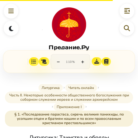
Предание.Ру
−
+
110%
Литургика
Читать онлайн
Часть II. Некоторые особенности общественного богослужения при
соборном служении иереев и служении архиерейском
Приложение I
§ 1. «Последование парастаса, сиречь великия панихиды, по
усопшим отцем и братиям нашим и по всем православным
христианом преставльшимся»
Литургика: Таинства и обряды