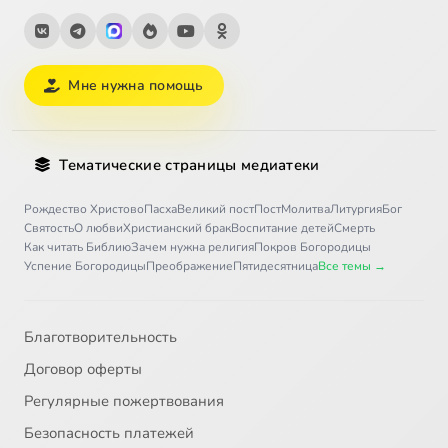
Мне нужна помощь
Тематические страницы медиатеки
Рождество Христово
Пасха
Великий пост
Пост
Молитва
Литургия
Бог
Святость
О любви
Христианский брак
Воспитание детей
Смерть
Как читать Библию
Зачем нужна религия
Покров Богородицы
Успение Богородицы
Преображение
Пятидесятница
Все темы →
Благотворительность
Договор оферты
Регулярные пожертвования
Безопасность платежей