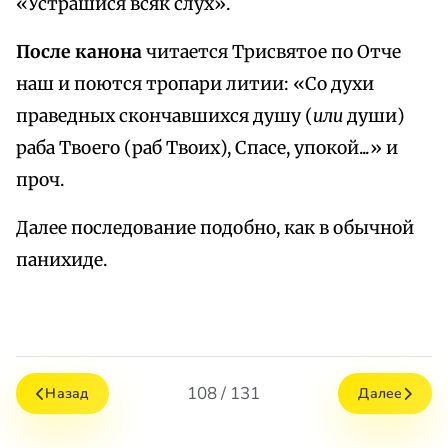
«Устрашися всяк слух».
После канона
читается Трисвятое по Отче
наш и поются тропари литии: «Со духи
праведных скончавшихся душу (
или
души)
раба Твоего (раб Твоих), Спасе, упокой...» и
проч.
Далее последование подобно, как в обычной
панихиде.
108 / 131
Назад
Далее