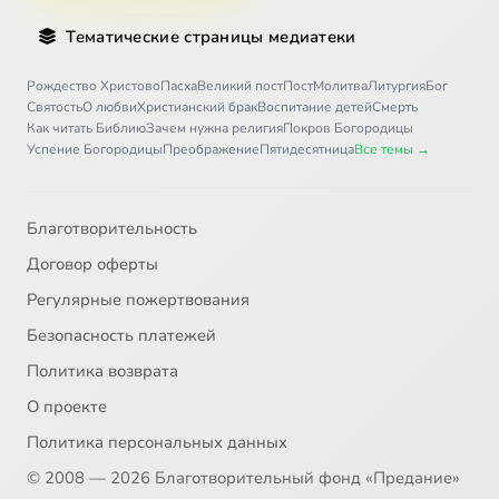
Тематические страницы медиатеки
Рождество Христово
Пасха
Великий пост
Пост
Молитва
Литургия
Бог
Святость
О любви
Христианский брак
Воспитание детей
Смерть
Как читать Библию
Зачем нужна религия
Покров Богородицы
Успение Богородицы
Преображение
Пятидесятница
Все темы →
Благотворительность
Договор оферты
Регулярные пожертвования
Безопасность платежей
Политика возврата
О проекте
Политика персональных данных
© 2008 — 2026 Благотворительный фонд «Предание»