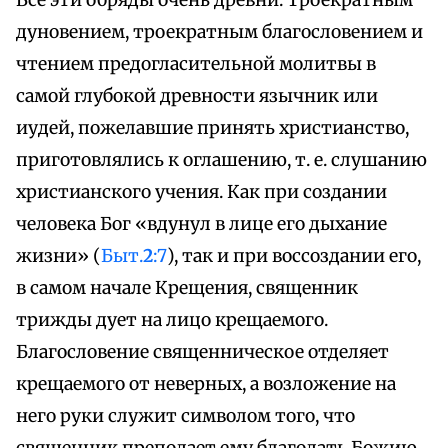
Все эти обряды очень древни. Троекратным
дуновением, троекратным благословением и
чтением предогласительной молитвы в
самой глубокой древности язычник или
иудей, пожелавшие принять христианство,
приготовлялись к оглашению, т. е. слушанию
христианского учения. Как при создании
человека Бог «вдунул в лице его дыхание
жизни» (
Быт.
2
:7
), так и при воссоздании его,
в самом начале Крещения, священник
трижды дует на лицо крещаемого.
Благословение священническое отделяет
крещаемого от неверных, а возложение на
него руки служит символом того, что