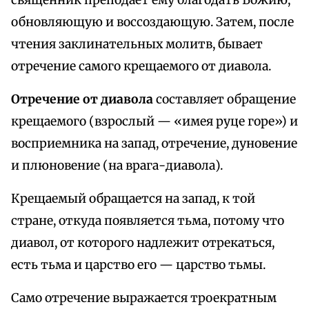
священник преподает ему благодать Божию,
обновляющую и воссоздающую. Затем, после
чтения заклинательных молитв, бывает
отречение самого крещаемого от диавола.
Отречение от диавола
составляет обращение
крещаемого (взрослый — «имея руце горе») и
восприемника на запад, отречение, дуновение
и плюновение (на врага-диавола).
Крещаемый обращается на запад, к той
стране, откуда появляется тьма, потому что
диавол, от которого надлежит отрекаться,
есть тьма и царство его — царство тьмы.
Само отречение выражается троекратным