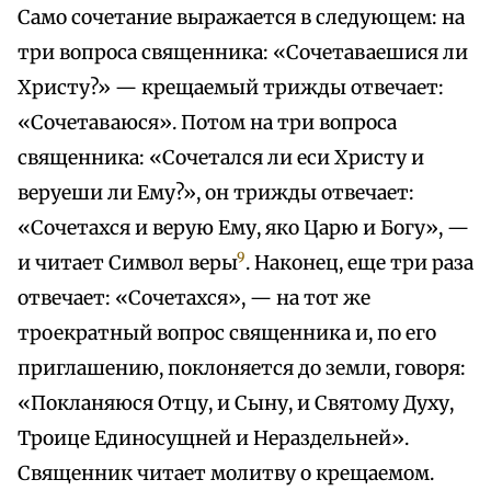
Само сочетание выражается в следующем: на
три вопроса священника: «Сочетаваешися ли
Христу?» — крещаемый трижды отвечает:
«Сочетаваюся». Потом на три вопроса
священника: «Сочетался ли еси Христу и
веруеши ли Ему?», он трижды отвечает:
«Сочетахся и верую Ему, яко Царю и Богу», —
9
и читает Символ веры
. Наконец, еще три раза
отвечает: «Сочетахся», — на тот же
троекратный вопрос священника и, по его
приглашению, поклоняется до земли, говоря:
«Покланяюся Отцу, и Сыну, и Святому Духу,
Троице Единосущней и Нераздельней».
Священник читает молитву о крещаемом.