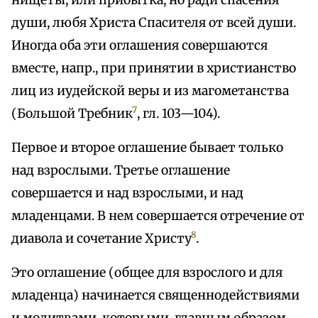
нищеты, или прибытка, но ради спасения
души, любя Христа Спасителя от всей души.
Иногда оба эти оглашения совершаются
вместе, напр., при принятии в христианство
лиц из иудейской веры и из магометанства
7
(Большой Требник
, гл. 103—104).
Первое и второе оглашение бывает только
над взрослыми. Третье оглашение
совершается и над взрослыми, и над
младенцами. В нем совершается отречение от
8
диавола и сочетание Христу
.
Это оглашение (общее для взрослого и для
младенца) начинается священнодействиями