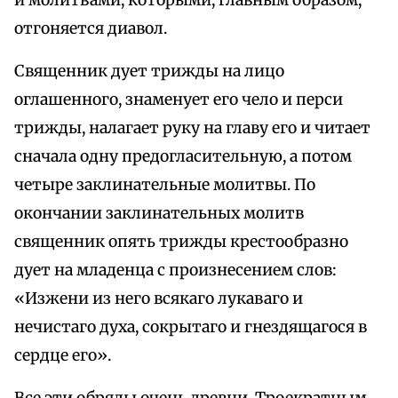
и молитвами, которыми, главным образом,
отгоняется диавол.
Священник дует трижды на лицо
оглашенного, знаменует его чело и перси
трижды, налагает руку на главу его и читает
сначала одну предогласительную, а потом
четыре заклинательные молитвы. По
окончании заклинательных молитв
священник опять трижды крестообразно
дует на младенца с произнесением слов:
«Изжени из него всякаго лукаваго и
нечистаго духа, сокрытаго и гнездящагося в
сердце его».