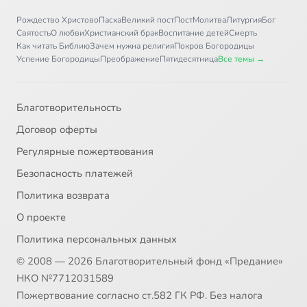
Рождество Христово
Пасха
Великий пост
Пост
Молитва
Литургия
Бог
Святость
О любви
Христианский брак
Воспитание детей
Смерть
Как читать Библию
Зачем нужна религия
Покров Богородицы
Успение Богородицы
Преображение
Пятидесятница
Все темы →
Благотворительность
Договор оферты
Регулярные пожертвования
Безопасность платежей
Политика возврата
О проекте
Политика персональных данных
© 2008 — 2026 Благотворительный фонд «Предание»
НКО №7712031589
Пожертвование согласно ст.582 ГК РФ. Без налога