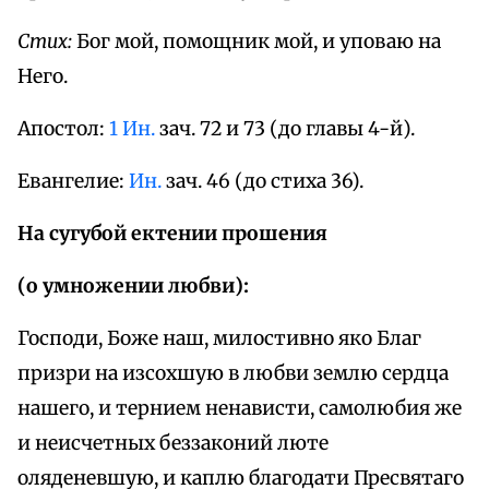
Стих:
Бог мой, помощник мой, и уповаю на
Него.
Апостол:
1 Ин.
зач. 72 и 73 (до главы 4-й).
Евангелие:
Ин.
зач. 46 (до стиха 36).
На сугубой ектении прошения
(о умножении любви):
Господи, Боже наш, милостивно яко Благ
призри на изсохшую в любви землю сердца
нашего, и тернием ненависти, самолюбия же
и неисчетных беззаконий люте
оляденевшую, и каплю благодати Пресвятаго