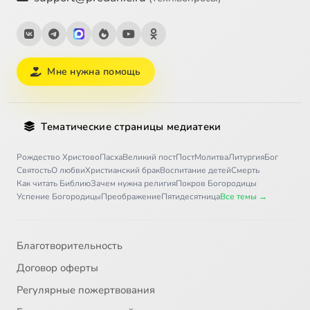
Мне нужна помощь
Тематические страницы медиатеки
Рождество Христово
Пасха
Великий пост
Пост
Молитва
Литургия
Бог
Святость
О любви
Христианский брак
Воспитание детей
Смерть
Как читать Библию
Зачем нужна религия
Покров Богородицы
Успение Богородицы
Преображение
Пятидесятница
Все темы →
Благотворительность
Договор оферты
Регулярные пожертвования