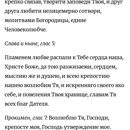
крепко связав, творити заповеди Твоя, и друг
друга любити нелицемерно сотвори,
молитвами Богородицы, едине
Человеколюбче.
Слава и ныне, глас 5:
Пламенем любве распали к Тебе сердца наша,
Христе Боже, да тою разжизаеми, сердцем,
мыслию же и душею, и всею крепостию
нашею возлюбим Тя, и искренняго своего яко
себе, и повеления Твоя храняще, славим Тя
всех благ Дателя.
Прокимен, глас 7:
Возлюблю Тя, Господи,
крепосте моя, Господь утверждение мое.