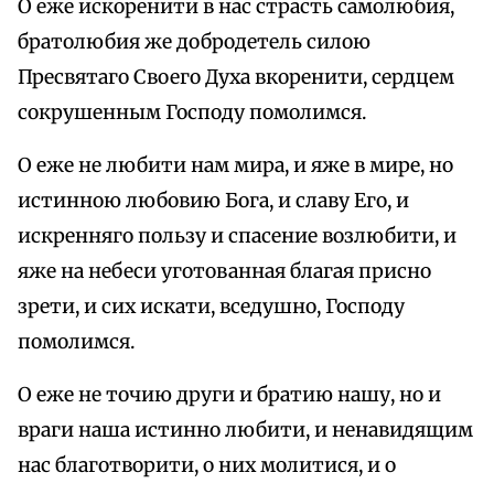
О еже искоренити в нас страсть самолюбия,
братолюбия же добродетель силою
Пресвятаго Своего Духа вкоренити, сердцем
сокрушенным Господу помолимся.
О еже не любити нам мира, и яже в мире, но
истинною любовию Бога, и славу Его, и
искренняго пользу и спасение возлюбити, и
яже на небеси уготованная благая присно
зрети, и сих искати, вседушно, Господу
помолимся.
О еже не точию други и братию нашу, но и
враги наша истинно любити, и ненавидящим
нас благотворити, о них молитися, и о