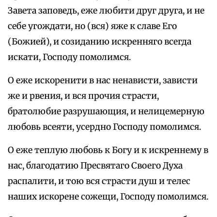
Завета заповедь, еже любити друг друга, и не
себе угождати, но (вся) яже к славе Его
(Божией), и созиданию искренняго всегда
искати, Господу помолимся.
О еже искоренити в нас ненависти, зависти
же и рвения, и вся прочия страсти,
братолюбие разрушающия, и нелицемерную
любовь всеяти, усердно Господу помолимся.
О еже теплую любовь к Богу и к искреннему в
нас, благодатию Пресвятаго Своего Духа
распалити, и тою вся страсти душ и телес
наших искорене сожещи, Господу помолимся.