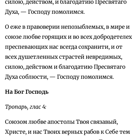
силою, действом, и благодатию Пресвятаго
Духа, — Господу помолимся.
О еже в правоверии непозыблемых, в мире и
союзе любве горящих и во всех добродетелех
преспевающих нас всегда сохранити, и от
всех душетленных страстей невредимых,
силою, действом и благодатию Пресвятаго
Духа соблюсти, — Господу помолимся.
На Бог Господь
Тропарь, глас 4:
Союзом любве апостолы Твоя связавый,
Христе, и нас Твоих верных рабов к Себе тем