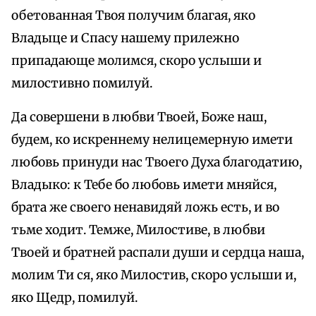
обетованная Твоя получим благая, яко
Владыце и Спасу нашему прилежно
припадающе молимся, скоро услыши и
милостивно помилуй.
Да совершени в любви Твоей, Боже наш,
будем, ко искреннему нелицемерную имети
любовь принуди нас Твоего Духа благодатию,
Владыко: к Тебе бо любовь имети мняйся,
брата же своего ненавидяй ложь есть, и во
тьме ходит. Темже, Милостиве, в любви
Твоей и братней распали души и сердца наша,
молим Ти ся, яко Милостив, скоро услыши и,
яко Щедр, помилуй.