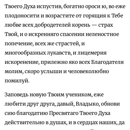
Твоего Духа испустив, богатно ороси ю, во еже
плодоносити и возрастите от горящия к Тебе
любве всех добродетелей корень — страх
Твой, и о искренняго спасении неленостное
попечение, всех же страстей, и
многообразных лукавств, и лицемерия
искоренение, прилежно яко всех Благодателя
молим, скоро услыши и человеколюбно
помилуй.
Заповедь новую Твоим учеником, еже
любити друг друга, давый, Владыко, обнови
сию благодатию Пресвятаго Твоего Духа
действительно в душах, и в сердцах наших, да