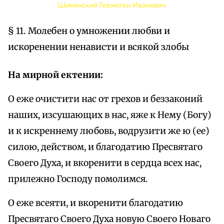
Шиманский Гермоген Иванович
§ 11. Молебен о умножении любви и
искоренении ненависти и всякой злобы
На мирной ектении:
О еже очистити нас от грехов и беззаконий
наших, изсушающих в нас, яже к Нему (Богу)
и к искреннему любовь, водрузити же ю (ее)
силою, действом, и благодатию Пресвятаго
Своего Духа, и вкоренити в сердца всех нас,
прилежно Господу помолимся.
О еже всеяти, и вкоренити благодатию
Пресвятаго Своего Духа новую Своего Новаго