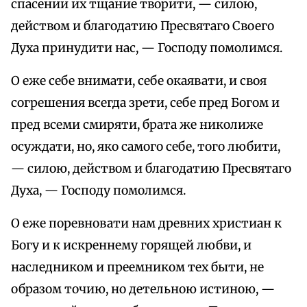
спасении их тщание творити, — силою,
действом и благодатию Пресвятаго Своего
Духа принудити нас, — Господу помолимся.
О еже себе внимати, себе окаявати, и своя
согрешения всегда зрети, себе пред Богом и
пред всеми смиряти, брата же николиже
осуждати, но, яко самого себе, того любити,
— силою, действом и благодатию Пресвятаго
Духа, — Господу помолимся.
О еже поревновати нам древних христиан к
Богу и к искреннему горящей любви, и
наследником и преемником тех быти, не
образом точию, но детельною истиною, —