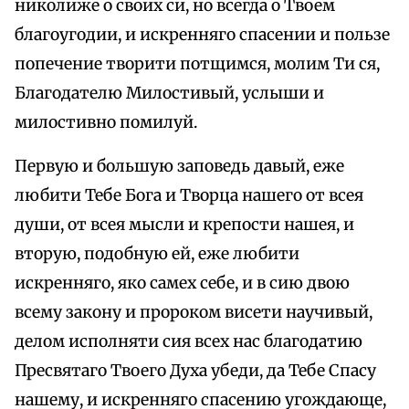
николиже о своих си, но всегда о Твоем
благоугодии, и искренняго спасении и пользе
попечение творити потщимся, молим Ти ся,
Благодателю Милостивый, услыши и
милостивно помилуй.
Первую и большую заповедь давый, еже
любити Тебе Бога и Творца нашего от всея
души, от всея мысли и крепости нашея, и
вторую, подобную ей, еже любити
искренняго, яко самех себе, и в сию двою
всему закону и пророком висети научивый,
делом исполняти сия всех нас благодатию
Пресвятаго Твоего Духа убеди, да Тебе Спасу
нашему, и искренняго спасению угождающе,