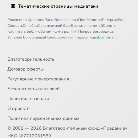
Тематические страницы медиатеки
Рождество Христово
Пасха
Великий пост
Пост
Молитва
Литургия
Бог
Святость
О любви
Христианский брак
Воспитание детей
Смерть
Как читать Библию
Зачем нужна религия
Покров Богородицы
Успение Богородицы
Преображение
Пятидесятница
Все темы →
Благотворительность
Договор оферты
Регулярные пожертвования
Безопасность платежей
Политика возврата
О проекте
Политика персональных данных
© 2008 — 2026 Благотворительный фонд «Предание»
НКО №7712031589