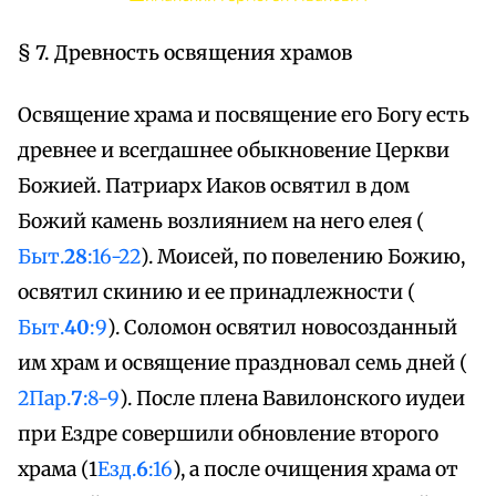
§ 7. Древность освящения храмов
Освящение храма и посвящение его Богу есть
древнее и всегдашнее обыкновение Церкви
Божией. Патриарх Иаков освятил в дом
Божий камень возлиянием на него елея (
Быт.
28
:16-22
). Моисей, по повелению Божию,
освятил скинию и ее принадлежности (
Быт.
40
:9
). Соломон освятил новосозданный
им храм и освящение праздновал семь дней (
2Пар.
7
:8-9
). После плена Вавилонского иудеи
при Ездре совершили обновление второго
храма (1
Езд.
6
:16
), а после очищения храма от