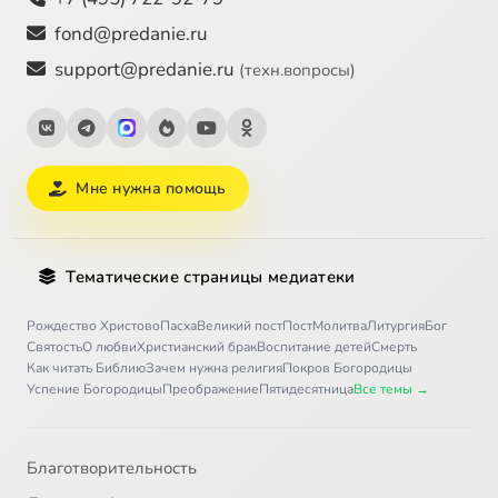
fond@predanie.ru
support@predanie.ru
(техн.вопросы)
Мне нужна помощь
Тематические страницы медиатеки
Рождество Христово
Пасха
Великий пост
Пост
Молитва
Литургия
Бог
Святость
О любви
Христианский брак
Воспитание детей
Смерть
Как читать Библию
Зачем нужна религия
Покров Богородицы
Успение Богородицы
Преображение
Пятидесятница
Все темы →
Благотворительность