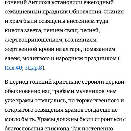
гонений Антиоха установили ежегодный
семидневный праздник Обновления. Скиния
и храм были освящены внесением туда
кивота завета, пением свящ. песней,
жертвоприношением, возлиянием
жертвенной крови на алтарь, помазанием
елеем, молитвою и народным праздником (
Исх.
40
;
3Цар.
8
).
В период гонений христиане строили церкви
обыкновенно над гробами мучеников, чем
уже храмы освящались, но торжественного и
открытого освящения храмов тогда еще не
могло быть. Храмы должны были строиться с
благословения епископа. Так постепенно