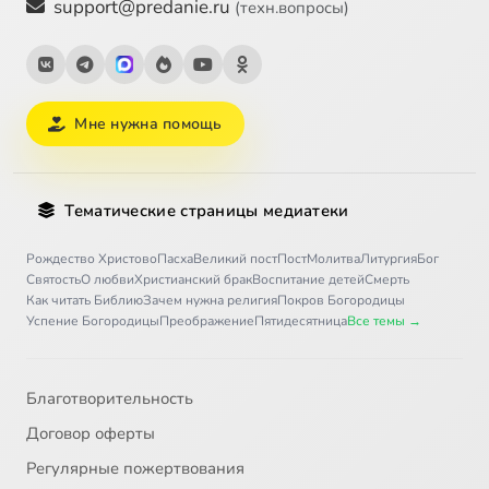
support@predanie.ru
(техн.вопросы)
Мне нужна помощь
Тематические страницы медиатеки
Рождество Христово
Пасха
Великий пост
Пост
Молитва
Литургия
Бог
Святость
О любви
Христианский брак
Воспитание детей
Смерть
Как читать Библию
Зачем нужна религия
Покров Богородицы
Успение Богородицы
Преображение
Пятидесятница
Все темы →
Благотворительность
Договор оферты
Регулярные пожертвования