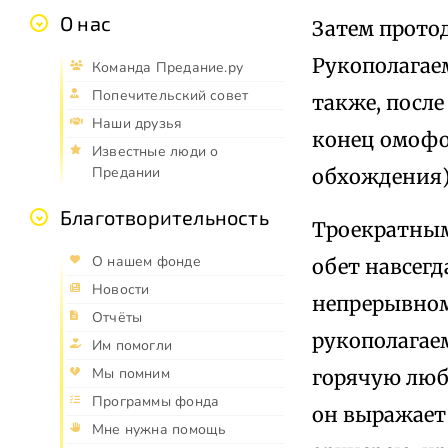
О нас
Затем прото
Рукополагаем
Команда Предание.ру
Попечительский совет
также, после
Наши друзья
конец омофор
Известные люди о
Предании
обхождения) 
Благотворительность
Троекратным
О нашем фонде
обет навсегд
Новости
непрерывном
Отчёты
рукополагаем
Им помогли
Мы помним
горячую люб
Программы фонда
он выражает
Мне нужна помощь