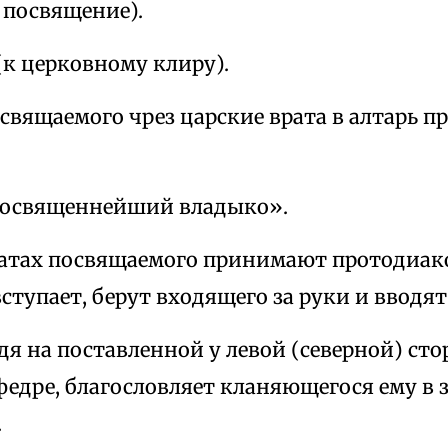
 посвящение).
(к церковному клиру).
свящаемого чрез царские врата в алтарь 
еосвященнейший владыко».
ратах посвящаемого принимают протодиако
ступает, берут входящего за руки и вводят
дя на поставленной у левой (северной) ст
федре, благословляет кланяющегося ему в
.