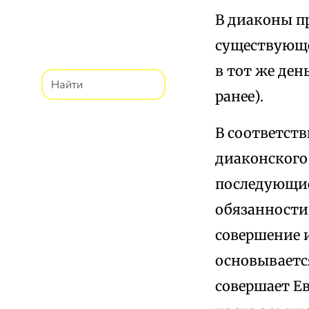
В диаконы п
существующе
в тот же ден
ранее).
В соответст
диаконского 
последующие
обязанности
совершение 
основывается
совершает Е