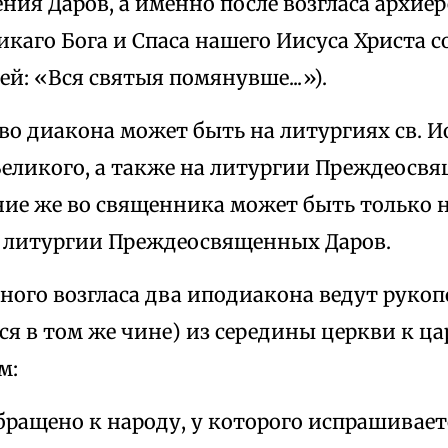
ния Даров, а именно после возгласа архиер
каго Бога и Спаса нашего Иисуса Христа с
ей: «Вся святыя помянувше...»).
о диакона может быть на литургиях св. И
 Великого, а также на литургии Преждеосв
ие же во священника может быть только н
а литургии Преждеосвященных Даров.
ного возгласа два иподиакона ведут руко
я в том же чине) из середины церкви к ца
м:
ращено к народу, у которого испрашиваетс