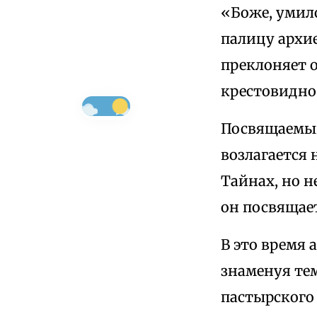
«Боже, умил
палицу архие
преклоняет о
крестовидно 
Посвящаемый 
возлагается 
Тайнах, но н
он посвящает
В это время 
знаменуя те
пастырского