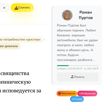
+
Скачать
Роман
Пуртов
Роман Пуртов был
обычным парнем. Любил
боевики, хорошие
по потребностям христиан
автомобили, был не дурак
поиграть в комп, любил
 во диакона
жену и обожал дочь. А
потом, будучи
пассажиром, разбился…
Собрано 124 541,91 ₽
из 444 150 ₽
 священства
Помочь
вленническую
 исповедуется за
Популярное
Избранное
Позже