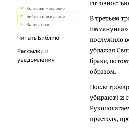
готовностью,
Колледж Наследие
Библия в искусстве
В третьем тр
Записаться
Еммануила» 
Читать Библию
послужило в
ублажая Свят
Рассылки и
уведомления
браке, потом
образом.
После троек
убирают) и с
Рукополагае
престолу, пр