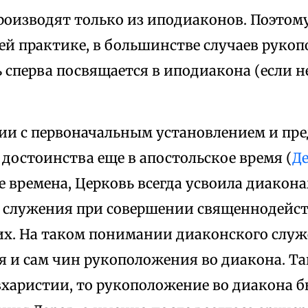
роизводят только из иподиаконов. Поэтому
й практике, в большинстве случаев руко
ь сперва посвящается в иподиакона (если 
вии с первоначальным установлением и пр
достоинства еще в апостольское время (
Де
 времена, Церковь всегда усвоила диакона
 служения при совершении священнодейств
их. На таком понимании диаконского слу
 и сам чин рукоположения во диакона. Та
вхаристии, то рукоположение во диакона б