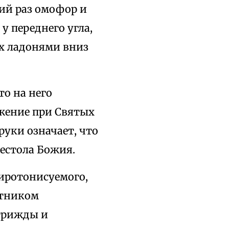
ий раз омофор и
 у переднего угла,
их ладонями вниз
то на него
ужение при Святых
руки означает, что
рестола Божия.
хиротонисуемого,
стником
 трижды и