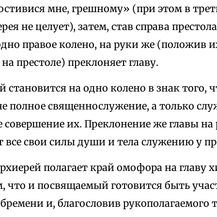
остивися мне, грешному» (при этом в трет
рея не целует), затем, став справа престола
дно правое колено, на руки же (положив 
на престоле) преклоняет главу.
становится на одно колено в знак того, ч
не полное священнослужение, а только сл
е совершение их. Преклонение же главы на 
 все свои силы души и тела служению у п
архиерей полагает край омофора на главу 
м, что и посвящаемый готовится быть уча
 бремени и, благословив рукополагаемого