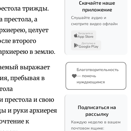
Скачайте наше
рестола трижды.
приложение
Слушайте аудио и
 престола, а
смотрите видео офлайн
рхиерею, целует
Загрузите в
App Store
осле второго
Доступно в
Google Play
 архиерею в землю.
гаемый выражает
Благотворительность
— помочь
ия, пребывая в
нуждающимся
тола
и престола и свою
Подписаться на
цы и руки архиерея
рассылку
очтение к
Каждую неделю в вашем
почтовом ящике: