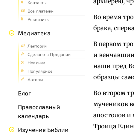
архиерею, чр
Контакты
Все платежи
Во время тр
Реквизиты
брака, сперв
Медиатека
В первом тр
Лекторий
и венчавшии
Сделано в Предании
Новинки
наши пред Бо
Популярное
образцы сам
Авторы
Во втором тр
Блог
мучеников в
Православный
апостолов и
календарь
Троица Едино
Изучение Библии