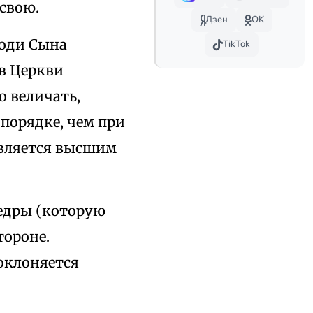
свою.
Дзен
OK
роди Сына
TikTok
в Церкви
 величать,
порядке, чем при
авляется высшим
федры (которую
тороне.
оклоняется