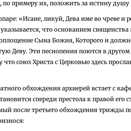
 по примеру их, положить за истину душу 
опаре: «Исаие, ликуй, Дева име во чреве и 
указывается, что основанием священства 
оплощение Сына Божия, Которого и должно
ую Деву. Эти песнопения поются в другом 
у что союз Христа с Церковью здесь просл
ратного обхождения архиерей встает с ка
тановится спереди престола к правой его с
мый после третьего обхождения трижды п
оизнося: