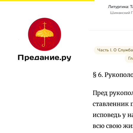
Литургика: 
Шиманский Г
Часть I. О Служб
Предание.ру
Гл
§ 6. Рукопол
Пред рукопо
ставленник 
исповедь у н
всю свою жи