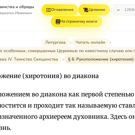
Таинства и обряды
−
Оглавление
Целиком
125%
ермоген Иванович
На страничку книги
Литургика
Читать онлайн
ах особенных, совершаемых Церковью по известному случаю или 
ава IV. Таинство Священства
§ 6. Рукоположение (хиротония)
ожение (хиротония) во диакона
ложением во диакона как первой степенью
постится и проходит так называемую ста
азначенного архиереем духовника. Здесь он
знь.