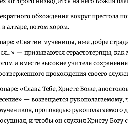
ез которого низводится на него Божия бла
оекратного обхождения вокруг престола п
а в алтаре, потом хором.
опаре: «Святии мученицы, иже добре стра
ся...» — призываются страстотерпцы, как
гом и вместе высокие учителя сохранения
оотверженного прохождения своего служе
опаре: «Слава Тебе, Христе Боже, апостоло
еселие» — возвещается рукополагаемому, ч
 мучеников, проповедью рукополагаемого 
сущная, и чтобы он служил Христу Богу с