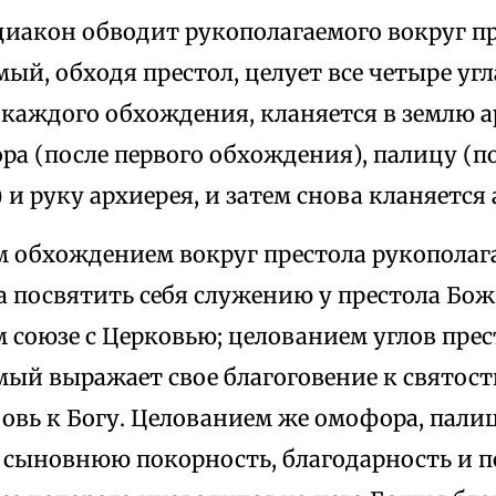
диакон обводит рукополагаемого вокруг п
ый, обходя престол, целует все четыре угла
 каждого обхождения, кланяется в землю а
а (после первого обхождения), палицу (п
и руку архиерея, и затем снова кланяется
 обхождением вокруг престола рукопола
а посвятить себя служению у престола Бож
 союзе с Церковью; целованием углов прес
ый выражает свое благоговение к святост
овь к Богу. Целованием же омофора, пали
 сыновнюю покорность, благодарность и п