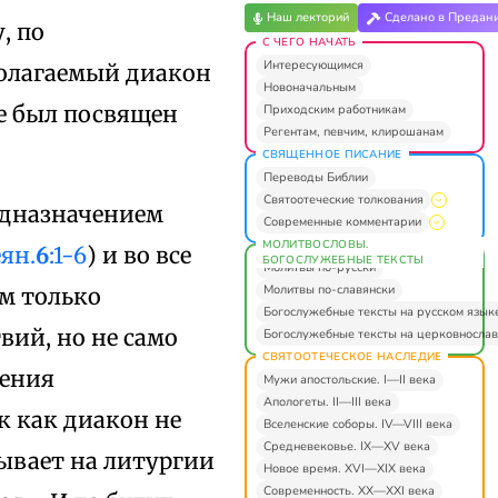
Наш лекторий
Сделано в Предан
, по
С ЧЕГО НАЧАТЬ
Интересующимся
полагаемый диакон
Новоначальным
не был посвящен
Приходским работникам
Регентам, певчим, клирошанам
СВЯЩЕННОЕ ПИСАНИЕ
Переводы Библии
Святоотеческие толкования
едназначением
Современные комментарии
МОЛИТВОСЛОВЫ.
ян.
6
:1-6
) и во все
БОГОСЛУЖЕБНЫЕ ТЕКСТЫ
Молитвы по-русски
Молитвы по-славянски
м только
Богослужебные тексты на русском язык
ий, но не само
Богослужебные тексты на церковнослав
СВЯТООТЕЧЕСКОЕ НАСЛЕДИЕ
жения
Мужи апостольские. I—II века
Апологеты. II—III века
к как диакон не
Вселенские соборы. IV—VIII века
Средневековье. IX—XV века
ывает на литургии
Новое время. XVI—XIX века
Современность. XX—XXI века