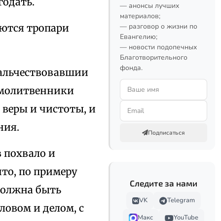
годать.
— анонсы лучших
материалов;
оются тропари
— разговор о жизни по
Евангелию;
— новости подопечных
Благотворительного
фонда.
дальчествовавшии
 молитвенники
 веры и чистоты, и
ния.
Подписаться
в похвало и
то, по примеру
Следите за нами
должна быть
VK
Telegram
ловом и делом, с
Макс
YouTube