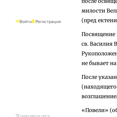
после освяще
милости Вели
(пред ектени
Войти
Регистрация
Посвящение в
св. Василия
Рукоположен
не бывает н
После указан
(находящегос
возглашение
«Повели» (об
Старая версия сайта