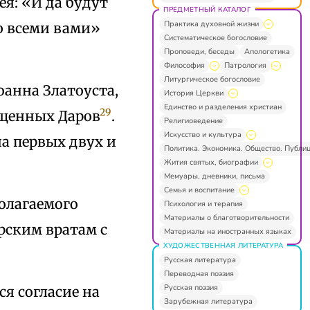
ея: «И да будут
ПРЕДМЕТНЫЙ КАТАЛОГ
Практика духовной жизни
о всеми вами»
Систематическое богословие
Проповеди, беседы
Апологетика
Философия
Патрология
Литургическое богословие
оанна Златоуста,
История Церкви
Единство и разделения христиан
29
ященных Даров
.
Религиоведение
Искусство и культура
а первых двух и
Политика. Экономика. Общество. Публи
Жития святых, биографии
Мемуары, дневники, письма
Семья и воспитание
полагаемого
Психология и терапия
Материалы о благотворительности
рским вратам с
Материалы на иностранных языках
ХУДОЖЕСТВЕННАЯ ЛИТЕРАТУРА
Русская литература
Переводная поэзия
Русская поэзия
я согласие на
Зарубежная литература