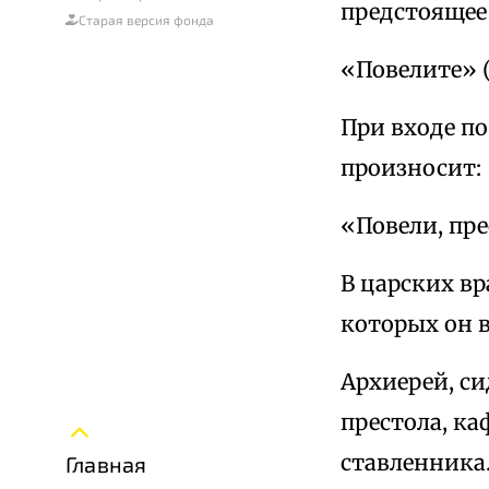
предстоящее
Старая версия фонда
«Повелите» 
При входе по
произносит:
«Повели, пр
В царских в
которых он в
Архиерей, си
престола, ка
ставленника
Главная