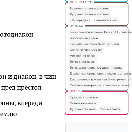
ФИЛЬМЫ И ТВ
Документальные фильмы
Художественные фильмы
ТВ-передачи
Семейное кино
МУЗЫКА
Богослужебное пение Русской Правосл
протодиакон
Колокольный звон
Песнопения поместных церквей
Классическая музыка
Авторская песня
Эстрадная песня
Этно, фольклор, народная музыка
Духовные канты, стихи, песни, романсы
н и диакон, в чин
Современная вокальная и инструментал
Учебные материалы по музыке и пению
 пред престол.
ДЕТЯМ
Просветительское
ороны, впереди
Развлекательное
Художественное
Музыкальное
 землю