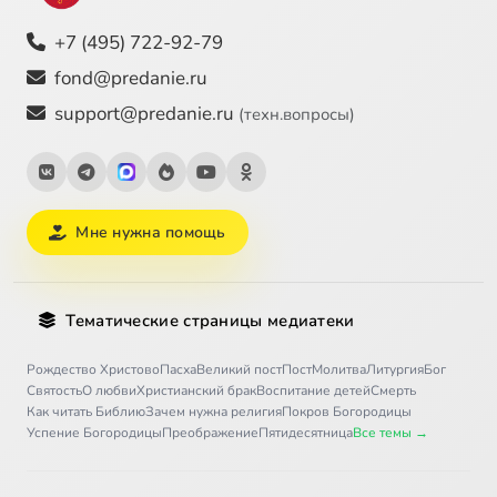
+7 (495) 722-92-79
fond@predanie.ru
support@predanie.ru
(техн.вопросы)
Мне нужна помощь
Тематические страницы медиатеки
Рождество Христово
Пасха
Великий пост
Пост
Молитва
Литургия
Бог
Святость
О любви
Христианский брак
Воспитание детей
Смерть
Как читать Библию
Зачем нужна религия
Покров Богородицы
Успение Богородицы
Преображение
Пятидесятница
Все темы →