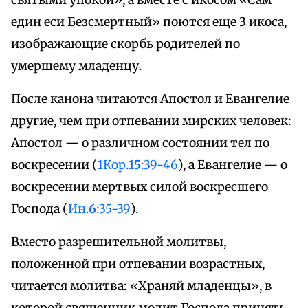
святыми упокой», а вместе с икосом «Сам
един еси Безсмертный» поются еще 3 икоса,
изображающие скорбь родителей по
умершему младенцу.
После канона читаются Апостол и Евангелие
другие, чем при отпевании мирских человек:
Апостол — о различном состоянии тел по
воскресении (
1Кор.
15
:39-46
), а Евангелие — о
воскресении мертвых силой воскресшего
Господа (
Ин.
6
:35-39
).
Вместо разрешительной молитвы,
положенной при отпевании возрастных,
читается молитва: «Храняй младенцы», в