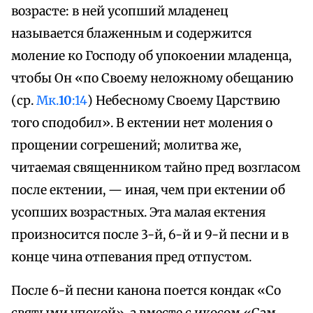
возрасте: в ней усопший младенец
называется блаженным и содержится
моление ко Господу об упокоении младенца,
чтобы Он «по Своему неложному обещанию
(ср.
Мк.
10
:14
) Небесному Своему Царствию
того сподобил». В ектении нет моления о
прощении согрешений; молитва же,
читаемая священником тайно пред возгласом
после ектении, — иная, чем при ектении об
усопших возрастных. Эта малая ектения
произносится после 3-й, 6-й и 9-й песни и в
конце чина отпевания пред отпустом.
После 6-й песни канона поется кондак «Со