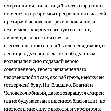
омерзиши мя, ниже лица Твоего отвратиши
от мене: но презри моя прегрешения в час сей,
презираяй человеков грехи в покаяние, и
омый мою скверну телесную и скверну
душевную, и всего мя освяти
всесовершенною силою Твоею невидимою, и
десницею духовною: да не свободу иным
возвещаяй и сию подаваяй верою
совершенною, Твоего неизреченнаго
человеколюбия сам, яко раб греха, неискусен
(отвержен) буду. Ни, Владыко, Благий и
Человеколюбивый, да не возвращуся смирен
(да не буду наказан лишением благодати): но
ниспосли мне силу с высоты, и укрепи мя к