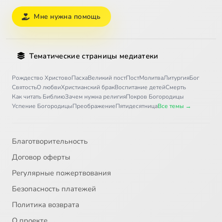
Мне нужна помощь
Тематические страницы медиатеки
Рождество Христово
Пасха
Великий пост
Пост
Молитва
Литургия
Бог
Святость
О любви
Христианский брак
Воспитание детей
Смерть
Как читать Библию
Зачем нужна религия
Покров Богородицы
Успение Богородицы
Преображение
Пятидесятница
Все темы →
Благотворительность
Договор оферты
Регулярные пожертвования
Безопасность платежей
Политика возврата
О проекте