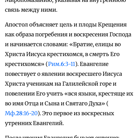
Миропомазанию, указывая на внутреннюю
связь между ними.
Апостол объясняет цель и плоды Крещения
как образа погребения и воскресения Господа
и начинается словами: «Братие, елицы во
Христа Иисуса крестихомся, в смерть Его
крестихомся» (
Рим.
6
:3-11
). Евангелие
повествует о явлении воскресшего Иисуса
Христа ученикам на Галилейской горе и
повелении Его учить «вся языки, крестяще их
во имя Отца и Сына и Святаго Духа» (
Мф.
28
:16-20
). Это первое из воскресных
утренних Евангелий.