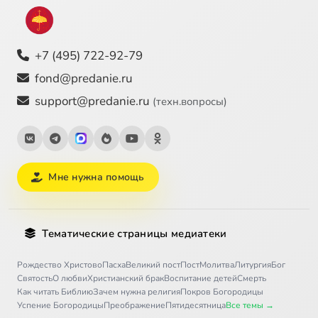
+7 (495) 722-92-79
fond@predanie.ru
support@predanie.ru
(техн.вопросы)
Мне нужна помощь
Тематические страницы медиатеки
Рождество Христово
Пасха
Великий пост
Пост
Молитва
Литургия
Бог
Святость
О любви
Христианский брак
Воспитание детей
Смерть
Как читать Библию
Зачем нужна религия
Покров Богородицы
Успение Богородицы
Преображение
Пятидесятница
Все темы →