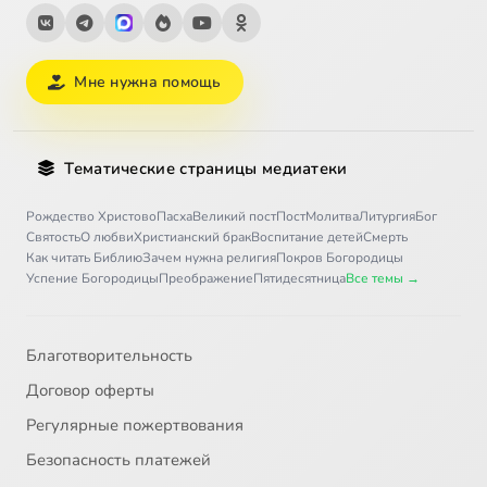
Мне нужна помощь
Тематические страницы медиатеки
Рождество Христово
Пасха
Великий пост
Пост
Молитва
Литургия
Бог
Святость
О любви
Христианский брак
Воспитание детей
Смерть
Как читать Библию
Зачем нужна религия
Покров Богородицы
Успение Богородицы
Преображение
Пятидесятница
Все темы →
Благотворительность
Договор оферты
Регулярные пожертвования
Безопасность платежей